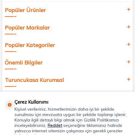
Siz de kendinizi yenilemek, sağlığınızı desteklemek ve güzelliğinize
Popüler Ürünler
değer katmak için bize katılın!
Popüler Markalar
Popüler Kategoriler
Önemli Bilgiler
Turuncukasa Kurumsal
Hızlı Erişim
Çerez Kullanımı
Kişisel verileriniz, hizmetlerimizin daha iyi bir şekilde
Uygulamalarımız
sunulması için mevzuata uygun bir şekilde toplanıp işlenir.
Konuyla ilgili detaylı bilgi almak için Gizlilik Politikamızı
inceleyebilirsiniz.
Reddet
seçeneğine tıklamanız halinde
yalnızca internet sitemizin çalışması için gerekli çerezler
Adres & İletişim