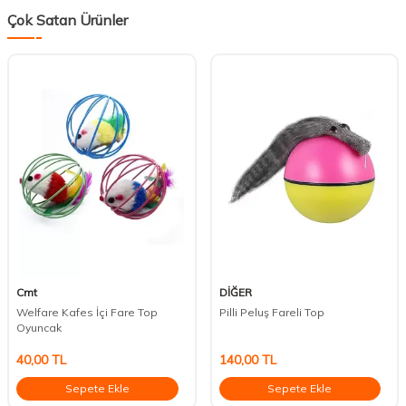
Çok Satan Ürünler
Cmt
DİĞER
Welfare Kafes İçi Fare Top
Pilli Peluş Fareli Top
Oyuncak
40,00
TL
140,00
TL
Sepete Ekle
Sepete Ekle