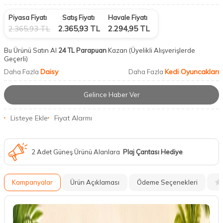
Piyasa Fiyatı
Satış Fiyatı
Havale Fiyatı
2.365,93
TL
2.365,93
TL
2.294,95
TL
Bu Ürünü Satın Al
24 TL Parapuan
Kazan
(Üyelikli Alışverişlerde
Geçerli)
Daisy
Kedi Oyuncakları
Daha Fazla
Daha Fazla
Gelince Haber Ver
Listeye Ekle
Fiyat Alarmı
2 Adet Güneş Ürünü Alanlara
Plaj Çantası Hediye
Kampanyalar
Ürün Açıklaması
Ödeme Seçenekleri