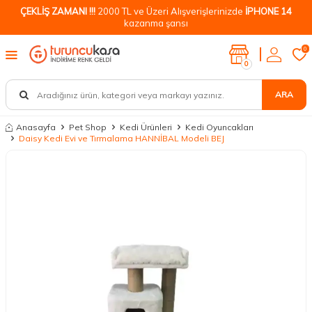
ÇEKLİŞ ZAMANI !!!
2000 TL ve Üzeri Alışverişlerinizde
İPHONE 14
kazanma şansı
0
0
ARA
Anasayfa
Pet Shop
Kedi Ürünleri
Kedi Oyuncakları
Daisy Kedi Evi ve Tırmalama HANNİBAL Modeli BEJ