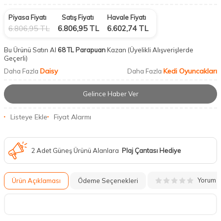
Piyasa Fiyatı
Satış Fiyatı
Havale Fiyatı
6.806,95
TL
6.806,95
TL
6.602,74
TL
Bu Ürünü Satın Al
68 TL Parapuan
Kazan
(Üyelikli Alışverişlerde
Geçerli)
Daisy
Kedi Oyuncakları
Daha Fazla
Daha Fazla
Gelince Haber Ver
Listeye Ekle
Fiyat Alarmı
2 Adet Güneş Ürünü Alanlara
Plaj Çantası Hediye
Yorum
Ürün Açıklaması
Ödeme Seçenekleri