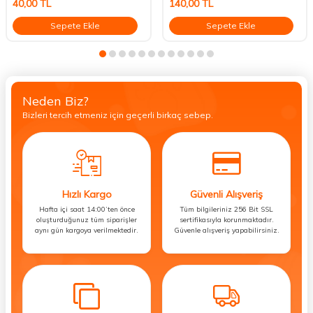
40,00
TL
140,00
TL
Sepete Ekle
Sepete Ekle
Neden Biz?
Bizleri tercih etmeniz için geçerli birkaç sebep.
Hızlı Kargo
Güvenli Alışveriş
Hafta içi saat 14:00’ten önce
Tüm bilgileriniz 256 Bit SSL
oluşturduğunuz tüm siparişler
sertifikasıyla korunmaktadır.
aynı gün kargoya verilmektedir.
Güvenle alışveriş yapabilirsiniz.