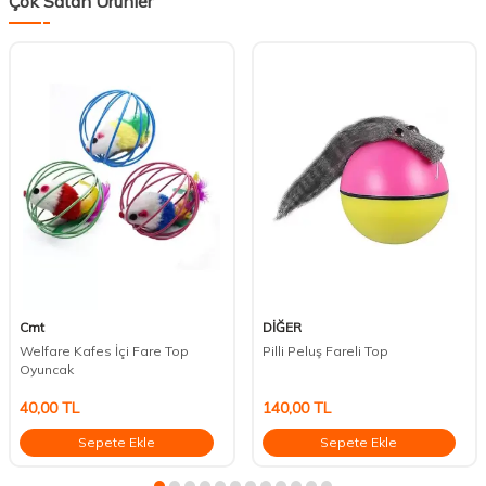
Çok Satan Ürünler
Cmt
DİĞER
Welfare Kafes İçi Fare Top
Pilli Peluş Fareli Top
Oyuncak
40,00
TL
140,00
TL
Sepete Ekle
Sepete Ekle