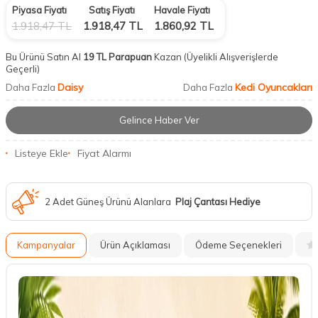
Piyasa Fiyatı
Satış Fiyatı
Havale Fiyatı
1.918,47
TL
1.918,47
TL
1.860,92
TL
Bu Ürünü Satın Al
19 TL Parapuan
Kazan
(Üyelikli Alışverişlerde
Geçerli)
Daisy
Kedi Oyuncakları
Daha Fazla
Daha Fazla
Gelince Haber Ver
Listeye Ekle
Fiyat Alarmı
2 Adet Güneş Ürünü Alanlara
Plaj Çantası Hediye
Kampanyalar
Ürün Açıklaması
Ödeme Seçenekleri