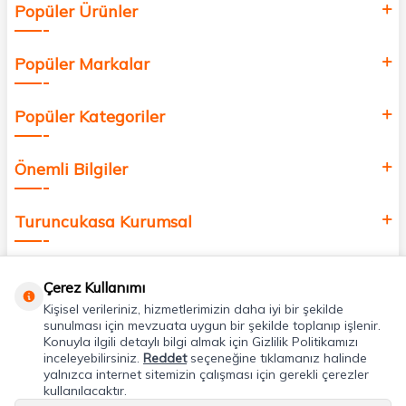
Popüler Ürünler
değer katmak için bize katılın!
Popüler Markalar
Popüler Kategoriler
Önemli Bilgiler
Turuncukasa Kurumsal
Hızlı Erişim
Çerez Kullanımı
Kişisel verileriniz, hizmetlerimizin daha iyi bir şekilde
Uygulamalarımız
sunulması için mevzuata uygun bir şekilde toplanıp işlenir.
Konuyla ilgili detaylı bilgi almak için Gizlilik Politikamızı
inceleyebilirsiniz.
Reddet
seçeneğine tıklamanız halinde
yalnızca internet sitemizin çalışması için gerekli çerezler
Adres & İletişim
kullanılacaktır.