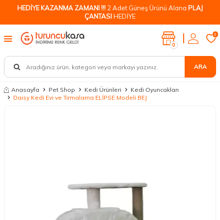
HEDİYE KAZANMA ZAMANI !!!
2 Adet Güneş Ürünü Alana
PLAJ
ÇANTASI
HEDİYE
0
0
ARA
Anasayfa
Pet Shop
Kedi Ürünleri
Kedi Oyuncakları
Daisy Kedi Evi ve Tırmalama ELİPSE Modeli BEJ