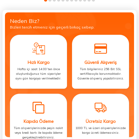
Neden Biz?
Bizleri tercih etmeniz için geçerli birkaç sebep.
Hızlı Kargo
Güvenli Alışveriş
Hafta içi saat 14:00’ten önce
Tüm bilgileriniz 256 Bit SSL
oluşturduğunuz tüm siparişler
sertifikasıyla korunmaktadır.
aynı gün kargoya verilmektedir.
Güvenle alışveriş yapabilirsiniz.
Kapıda Ödeme
Ücretsiz Kargo
Tüm alışverişlerinizde peşin nakit
1000 TL ve üzeri alışverişlerinizde
veya kredi kartı ile kapıda ödeme
kargo ücreti ödemezsiniz.
gerçekleştirebilirsiniz.