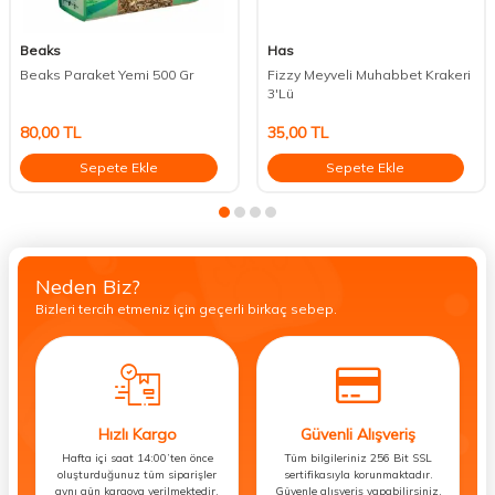
Beaks
Has
Beaks Paraket Yemi 500 Gr
Fizzy Meyveli Muhabbet Krakeri
3'Lü
80,00
TL
35,00
TL
Sepete Ekle
Sepete Ekle
Neden Biz?
Bizleri tercih etmeniz için geçerli birkaç sebep.
Hızlı Kargo
Güvenli Alışveriş
Hafta içi saat 14:00’ten önce
Tüm bilgileriniz 256 Bit SSL
oluşturduğunuz tüm siparişler
sertifikasıyla korunmaktadır.
aynı gün kargoya verilmektedir.
Güvenle alışveriş yapabilirsiniz.