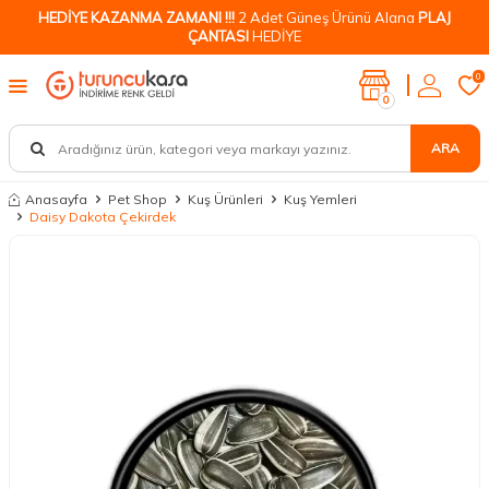
HEDİYE KAZANMA ZAMANI !!!
2 Adet Güneş Ürünü Alana
PLAJ
ÇANTASI
HEDİYE
0
0
ARA
Anasayfa
Pet Shop
Kuş Ürünleri
Kuş Yemleri
Daisy Dakota Çekirdek