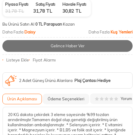
Piyasa Fiyatı
Satış Fiyatı
Havale Fiyatı
31,78
TL
31,78
TL
30,82
TL
Bu Ürünü Satın Al
0 TL Parapuan
Kazan
Daisy
Kuş Yemleri
Daha Fazla
Daha Fazla
Gelince Haber Ver
Listeye Ekle
Fiyat Alarmı
2 Adet Güneş Ürünü Alanlara
Plaj Çantası Hediye
Yorum
Ürün Açıklaması
Ödeme Seçenekleri
20 KG dakota çekirdek 3 eleme sayesinde %99 tozdan
arındırılmıştır.Tamamen doğal olup,genetiği değiştirilmiş ürün
kullanılmadan ambalajlanmıştır. * Selenyum içeririr. * E vitamini
içerir. * Magnezyum içerir. * B1,B5 ve folik asit içerir. * İçeriğinde
barındırdığı besinler ile kuşunuzun yaşam kalitesini arttırır. *