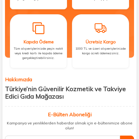
Kapıda Ödeme
Ücretsiz Kargo
Tüm alışverişlerinizde peşin nakit
1000 TL ve üzeri alışverişlerinizde
veya kredi kartı ile kapıda ödeme
kargo ücreti ödemezsiniz.
gerçekleştirebilirsiniz.
Hakkımızda
Türkiye’nin Güvenilir Kozmetik ve Takviye
Edici Gıda Mağazası
Güzellik, sağlık ve iyi hissetmek herkesin hakkı! Biz de bu vizyonla, hem
kişisel bakım hem de takviye edici gıda ürünlerini sizlerle
E-Bülten Aboneliği
buluşturuyoruz. Artık mağaza mağaza dolaşmanıza gerek yok;
Kampanya ve yeniliklerden haberdar olmak için e-bültenimize abone
ihtiyacınız olan her şeyi tek bir çatı altında topluyor ve kapınıza kadar
olun!
güvenle ulaştırıyoruz.