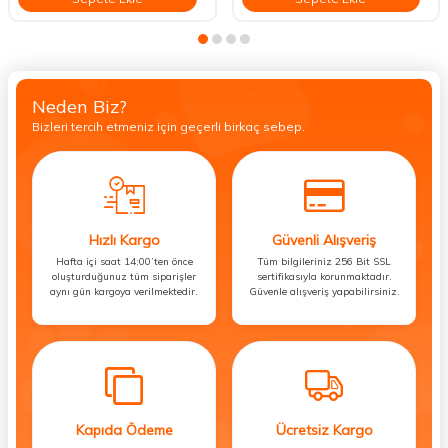
Neden Biz?
Bizleri tercih etmeniz için geçerli birkaç sebep.
Hızlı Kargo
Güvenli Alışveriş
Hafta içi saat 14:00’ten önce
Tüm bilgileriniz 256 Bit SSL
oluşturduğunuz tüm siparişler
sertifikasıyla korunmaktadır.
aynı gün kargoya verilmektedir.
Güvenle alışveriş yapabilirsiniz.
Kapıda Ödeme
Ücretsiz Kargo