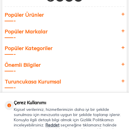
Sağlık, güzellik ve iyi yaşam için aradığınız her şey burada!
Siz de kendinizi yenilemek, sağlığınızı desteklemek ve güzelliğinize
Popüler Ürünler
değer katmak için bize katılın!
Popüler Markalar
Popüler Kategoriler
Önemli Bilgiler
Turuncukasa Kurumsal
Hızlı Erişim
Çerez Kullanımı
Kişisel verileriniz, hizmetlerimizin daha iyi bir şekilde
Uygulamalarımız
sunulması için mevzuata uygun bir şekilde toplanıp işlenir.
Konuyla ilgili detaylı bilgi almak için Gizlilik Politikamızı
inceleyebilirsiniz.
Reddet
seçeneğine tıklamanız halinde