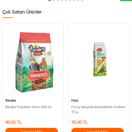
Çok Satan Ürünler
Beaks
Has
Beaks Paraket Yemi 500 Gr
Fizzy Meyveli Muhabbet Krakeri
3'Lü
80,00
TL
35,00
TL
Sepete Ekle
Sepete Ekle