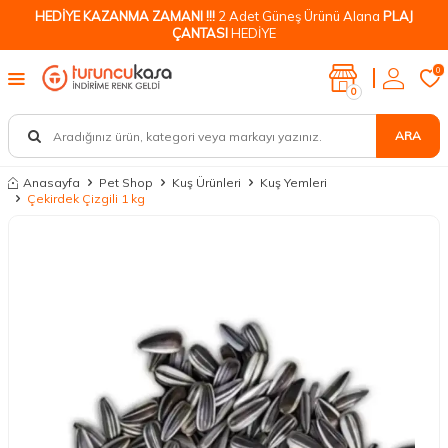
HEDİYE KAZANMA ZAMANI !!!
2 Adet Güneş Ürünü Alana
PLAJ
ÇANTASI
HEDİYE
0
0
ARA
Anasayfa
Pet Shop
Kuş Ürünleri
Kuş Yemleri
Çekirdek Çizgili 1 kg