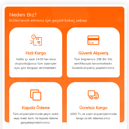
Neden Biz?
Bizleri tercih etmeniz için geçerli birkaç sebep.
Hızlı Kargo
Güvenli Alışveriş
Hafta içi saat 14:00’ten önce
Tüm bilgileriniz 256 Bit SSL
oluşturduğunuz tüm siparişler
sertifikasıyla korunmaktadır.
aynı gün kargoya verilmektedir.
Güvenle alışveriş yapabilirsiniz.
Kapıda Ödeme
Ücretsiz Kargo
Tüm alışverişlerinizde peşin nakit
1000 TL ve üzeri alışverişlerinizde
veya kredi kartı ile kapıda ödeme
kargo ücreti ödemezsiniz.
gerçekleştirebilirsiniz.