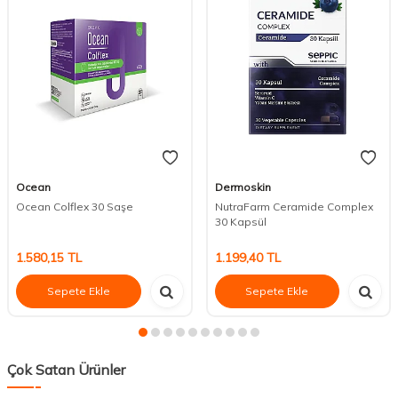
Ocean
Dermoskin
Ocean Colflex 30 Saşe
NutraFarm Ceramide Complex
30 Kapsül
1.580,15
TL
1.199,40
TL
Sepete Ekle
Sepete Ekle
Çok Satan Ürünler