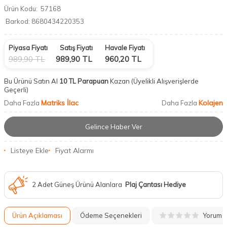
Ürün Kodu:
57168
Barkod:
8680434220353
Piyasa Fiyatı
Satış Fiyatı
Havale Fiyatı
989,90
TL
989,90
TL
960,20
TL
Bu Ürünü Satın Al
10 TL Parapuan
Kazan
(Üyelikli Alışverişlerde
Geçerli)
Matriks İlac
Kolajen
Daha Fazla
Daha Fazla
Gelince Haber Ver
Listeye Ekle
Fiyat Alarmı
2 Adet Güneş Ürünü Alanlara
Plaj Çantası Hediye
Yorum
Ürün Açıklaması
Ödeme Seçenekleri