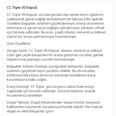
CC Triple 30 Kapsül
CC Triple 30 Kapsül, vücuda gerekli olan temel besin öğelerini
sağlayarak genel sağlığı destekleyen bir takviye edici gıdadır.
Özellikle bağışıklık sistemini güçlendirmeye, enerji seviyelerini
artırmaya ve genel vücut sağlığını iyileştirmeye yardımcı olmak
için formüle edilmiştir. Bu ürün, çeşitli vitamin, mineral ve bitkisel
özlerin bir araya getirilmesiyle hazırlanmıştır.
Ürün Özellikleri:
Zengin İçerik: CC Triple 30 Kapsül, vitamin, mineral ve bitkisel
özler gibi çeşitli bileşenleri bir araya getirerek vücudun günlük
ihtiyacını karşılamaya yönelik tasarlanmıştır.
Bağışıklık Sistemi Desteği: İçeriğindeki bileşenler, bağışıklık
sistemini güçlendirmeye yardımcı olabilir. Bu da vücudun
enfeksiyonlara karşı direncini artırarak hastalıklara karşı
korunmasına katkı sağlar.
Enerji Desteği: CC Triple, gün boyunca daha fazla enerji
sağlamak için formüle edilmiştir. Düzenli kullanım, enerjik
hissetmenizi destekler.
Doğal Takviye: Doğal bileşenlerden oluşan formül, kimyasal
katkılardan kaçınarak vücudunuza faydalı olabilir. Her kapsül,
doğal ve etkili bileşenler içerir.