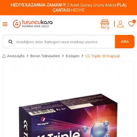
HEDİYE KAZANMA ZAMANI !!!
2 Adet Güneş Ürünü Alana
PLAJ
ÇANTASI
HEDİYE
0
0
ARA
Anasayfa
Besin Takviyeleri
Kolajen
CC Triple 30 Kapsül