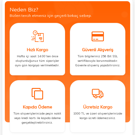
Neden Biz?
Bizleri tercih etmeniz için geçerli birkaç sebep.
Hızlı Kargo
Güvenli Alışveriş
Hafta içi saat 14:00’ten önce
Tüm bilgileriniz 256 Bit SSL
oluşturduğunuz tüm siparişler
sertifikasıyla korunmaktadır.
aynı gün kargoya verilmektedir.
Güvenle alışveriş yapabilirsiniz.
Kapıda Ödeme
Ücretsiz Kargo
Tüm alışverişlerinizde peşin nakit
1000 TL ve üzeri alışverişlerinizde
veya kredi kartı ile kapıda ödeme
kargo ücreti ödemezsiniz.
gerçekleştirebilirsiniz.