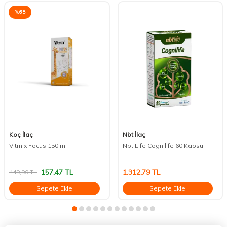
%
65
Koç İlaç
Nbt İlaç
Vitmix Focus 150 ml
Nbt Life Cognilife 60 Kapsül
157,47
TL
1.312,79
TL
449,90
TL
Sepete Ekle
Sepete Ekle