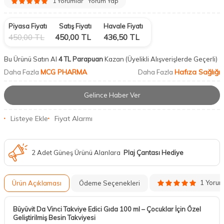
1 Yorumlar
Yorum Yap
Piyasa Fiyatı
Satış Fiyatı
Havale Fiyatı
450,00
TL
450,00
TL
436,50
TL
Bu Ürünü Satın Al
4 TL Parapuan
Kazan
(Üyelikli Alışverişlerde Geçerli)
MCG PHARMA
Hafıza Sağlığı
Daha Fazla
Daha Fazla
Gelince Haber Ver
Listeye Ekle
Fiyat Alarmı
2 Adet Güneş Ürünü Alanlara
Plaj Çantası Hediye
1 Yoru
Ürün Açıklaması
Ödeme Seçenekleri
Büyüvit Da Vinci Takviye Edici Gıda 100 ml – Çocuklar İçin Özel
Geliştirilmiş Besin Takviyesi