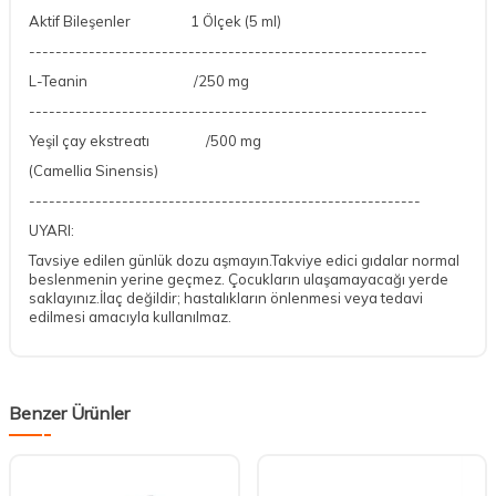
Aktif Bileşenler 1 Ölçek (5 ml)
------------------------------------------------------------
L-Teanin /250 mg
------------------------------------------------------------
Yeşil çay ekstreatı /500 mg
(Camellia Sinensis)
-----------------------------------------------------------
UYARI:
Tavsiye edilen günlük dozu aşmayın.Takviye edici gıdalar normal
beslenmenin yerine geçmez. Çocukların ulaşamayacağı yerde
saklayınız.İlaç değildir; hastalıkların önlenmesi veya tedavi
edilmesi amacıyla kullanılmaz.
Benzer Ürünler