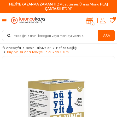
HEDİYE KAZANMA ZAMANI !!!
2 Adet Güneş Ürünü Alana
PLAJ
ÇANTASI
HEDİYE
0
0
ARA
Anasayfa
Besin Takviyeleri
Hafıza Sağlığı
Büyüvit Da Vinci Takviye Edici Gıda 100 ml