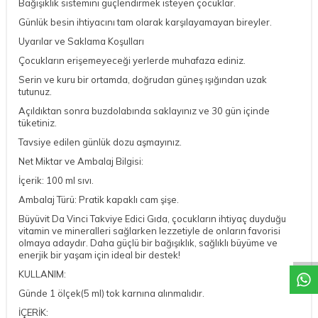
Bağışıklık sistemini güçlendirmek isteyen çocuklar.
Günlük besin ihtiyacını tam olarak karşılayamayan bireyler.
Uyarılar ve Saklama Koşulları
Çocukların erişemeyeceği yerlerde muhafaza ediniz.
Serin ve kuru bir ortamda, doğrudan güneş ışığından uzak
tutunuz.
Açıldıktan sonra buzdolabında saklayınız ve 30 gün içinde
tüketiniz.
Tavsiye edilen günlük dozu aşmayınız.
Net Miktar ve Ambalaj Bilgisi:
İçerik: 100 ml sıvı.
Ambalaj Türü: Pratik kapaklı cam şişe.
Büyüvit Da Vinci Takviye Edici Gıda, çocukların ihtiyaç duyduğu
DESTEK
vitamin ve mineralleri sağlarken lezzetiyle de onların favorisi
olmaya adaydır. Daha güçlü bir bağışıklık, sağlıklı büyüme ve
enerjik bir yaşam için ideal bir destek!
KULLANIM:
Günde 1 ölçek(5 ml) tok karnına alınmalıdır.
İÇERİK: