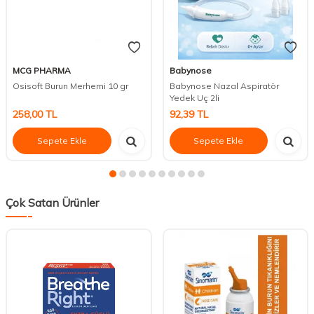
MCG PHARMA
Babynose
Osisoft Burun Merhemi 10 gr
Babynose Nazal Aspiratör
Yedek Uç 2li
258,00
TL
92,39
TL
Sepete Ekle
Sepete Ekle
Çok Satan Ürünler