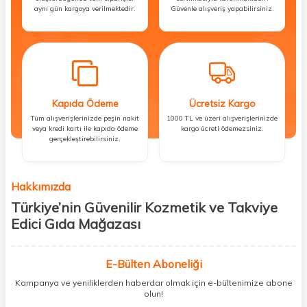
aynı gün kargoya verilmektedir.
Güvenle alışveriş yapabilirsiniz.
Kapıda Ödeme
Ücretsiz Kargo
Tüm alışverişlerinizde peşin nakit
1000 TL ve üzeri alışverişlerinizde
veya kredi kartı ile kapıda ödeme
kargo ücreti ödemezsiniz.
gerçekleştirebilirsiniz.
Hakkımızda
Türkiye’nin Güvenilir Kozmetik ve Takviye
Edici Gıda Mağazası
Güzellik, sağlık ve iyi hissetmek herkesin hakkı! Biz de bu vizyonla, hem
kişisel bakım hem de takviye edici gıda ürünlerini sizlerle
E-Bülten Aboneliği
buluşturuyoruz. Artık mağaza mağaza dolaşmanıza gerek yok;
Kampanya ve yeniliklerden haberdar olmak için e-bültenimize abone
ihtiyacınız olan her şeyi tek bir çatı altında topluyor ve kapınıza kadar
olun!
güvenle ulaştırıyoruz.