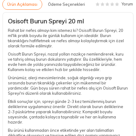
Yorum
Ürün Açıklaması
Ödeme Seçenekleri
Osisoft Burun Spreyi 20 ml
Rahat bir nefes almayı kim istemez ki? Osisoft Burun Spreyi, 20
ml'lik pratik boyutu ile günlük kullanım için idealdir. Burun
tıkanıklığını hafifletmek ve nefes almayı kolaylaştırmak için özel
olarak formüle edilmiştir.
Osisoft Burun Spreyi, nazal yolları nazikçe nemlendirerek, kuru
ve tahriş olmuş burun dokularını yatıştırır. Bu özellikleriyle, hem
evde hem de yolda yanınızda taşıyabileceğiniz bir üründür.
Kullanımı kolay ve etkileri hızlı bir şekilde hissedilir.
Ürünümüz, alerji mevsimlerinde, soğuk algınlığı veya grip
sırasında burun tıkanıklığı çekenler için mükemmel bir
yardımcıdır. Gün boyu süren rahat bir nefes alış için Osisoft Burun
Spreyi'ni düzenli olarak kullanabilirsiniz.
Etkili sonuçlar için, spreyi günde 2-3 kez temizlenmiş burun
deliklerine uygulamanız önerilir. Direkt olarak burun deliklerine
2-3 püskürtme yaparak kullanabilirsiniz. Kompakt boyutu
sayesinde, çantada kolayca taşınabilir ve her an kullanıma
hazırdır.
Bu ürünü kullanmadan önce etiketinde yer alan talimatları
dikkatlice okuyunuz ve tavsiye edilen doz aşımını yapmayınız.