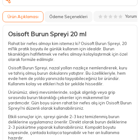
Yorum
Ürün Açıklaması
Ödeme Seçenekleri
Osisoft Burun Spreyi 20 ml
Rahat bir nefes almayı kim istemez ki? Osisoft Burun Spreyi, 20
ml'lik pratik boyutu ile günlük kullanım için idealdir. Burun
tıkanıklığını hafifletmek ve nefes almayı kolaylaştırmak için özel
olarak formüle edilmiştir.
Osisoft Burun Spreyi, nazal yolları nazikçe nemlendirerek, kuru
ve tahriş olmuş burun dokularını yatıştırır. Bu özellikleriyle, hem
evde hem de yolda yanınızda taşıyabileceğiniz bir üründür.
Kullanımı kolay ve etkileri hızlı bir şekilde hissedilir.
Ürünümüz, alerji mevsimlerinde, soğuk algınlığı veya grip
sırasında burun tıkanıklığı çekenler için mükemmel bir
yardımcıdır. Gün boyu süren rahat bir nefes alış için Osisoft Burun
Spreyi'ni düzenli olarak kullanabilirsiniz.
Etkili sonuçlar için, spreyi günde 2-3 kez temizlenmiş burun
deliklerine uygulamanız önerilir. Direkt olarak burun deliklerine
2-3 püskürtme yaparak kullanabilirsiniz. Kompakt boyutu
sayesinde, çantada kolayca taşınabilir ve her an kullanıma
hazırdır.