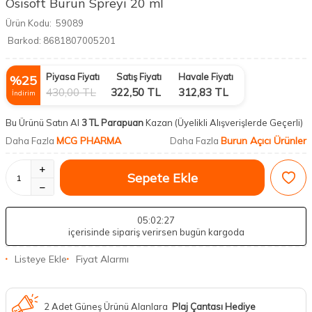
Osisoft Burun Spreyi 20 ml
Ürün Kodu:
59089
Barkod:
8681807005201
Piyasa Fiyatı
Satış Fiyatı
Havale Fiyatı
%
25
430,00
TL
322,50
TL
312,83
TL
İndirim
Bu Ürünü Satın Al
3 TL Parapuan
Kazan
(Üyelikli Alışverişlerde Geçerli)
MCG PHARMA
Burun Açıcı Ürünler
Daha Fazla
Daha Fazla
Sepete Ekle
05
:02
:26
içerisinde sipariş verirsen bugün kargoda
Listeye Ekle
Fiyat Alarmı
2 Adet Güneş Ürünü Alanlara
Plaj Çantası Hediye