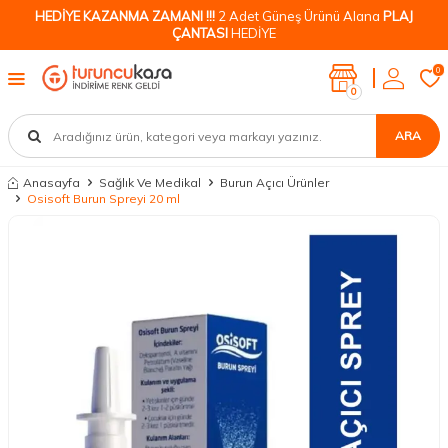
HEDİYE KAZANMA ZAMANI !!!
2 Adet Güneş Ürünü Alana
PLAJ
ÇANTASI
HEDİYE
0
0
ARA
Anasayfa
Sağlık Ve Medikal
Burun Açıcı Ürünler
Osisoft Burun Spreyi 20 ml