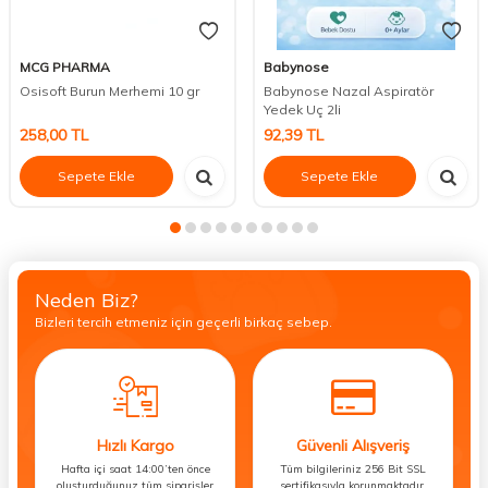
MCG PHARMA
Babynose
Osisoft Burun Merhemi 10 gr
Babynose Nazal Aspiratör
Yedek Uç 2li
258,00
TL
92,39
TL
Sepete Ekle
Sepete Ekle
Neden Biz?
Bizleri tercih etmeniz için geçerli birkaç sebep.
Hızlı Kargo
Güvenli Alışveriş
Hafta içi saat 14:00’ten önce
Tüm bilgileriniz 256 Bit SSL
oluşturduğunuz tüm siparişler
sertifikasıyla korunmaktadır.