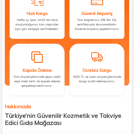
Hızlı Kargo
Güvenli Alışveriş
Hafta içi saat 14:00’ten önce
Tüm bilgileriniz 256 Bit SSL
oluşturduğunuz tüm siparişler
sertifikasıyla korunmaktadır.
aynı gün kargoya verilmektedir.
Güvenle alışveriş yapabilirsiniz.
Kapıda Ödeme
Ücretsiz Kargo
Tüm alışverişlerinizde peşin nakit
1000 TL ve üzeri alışverişlerinizde
veya kredi kartı ile kapıda ödeme
kargo ücreti ödemezsiniz.
gerçekleştirebilirsiniz.
Hakkımızda
Türkiye’nin Güvenilir Kozmetik ve Takviye
Edici Gıda Mağazası
Güzellik, sağlık ve iyi hissetmek herkesin hakkı! Biz de bu vizyonla, hem