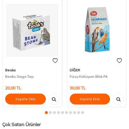
Beaks
DİĞER
Beaks Gaga Taşı
Fizzy Kalsiyum Blok Pk
20,00
TL
30,00
TL
Sepete Ekle
Sepete Ekle
Çok Satan Ürünler