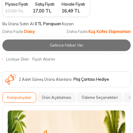
Piyasa Fiyatı
Satış Fiyatı
Havale Fiyatı
17,00
TL
17,00
TL
16,49
TL
Bu Ürünü Satın Al
0 TL Parapuan
Kazan
Daisy
Kuş Kafes Ekipmanları
Daha Fazla
Daha Fazla
Gelince Haber Ver
Listeye Ekle
Fiyat Alarmı
2 Adet Güneş Ürünü Alanlara
Plaj Çantası Hediye
Kampanyalar
Ürün Açıklaması
Ödeme Seçenekleri