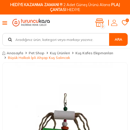
HEDİYE KAZANMA ZAMANI !!!
2 Adet Güneş Ürünü Alana
PLAJ
ÇANTASI
HEDİYE
0
0
ARA
Anasayfa
Pet Shop
Kuş Ürünleri
Kuş Kafes Ekipmanları
Büyük Halkalı İpli Ahşap Kuş Salıncak