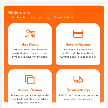
Neden Biz?
Bizleri tercih etmeniz için geçerli birkaç sebep.
Hızlı Kargo
Güvenli Alışveriş
Hafta içi saat 14:00’ten önce
Tüm bilgileriniz 256 Bit SSL
oluşturduğunuz tüm siparişler
sertifikasıyla korunmaktadır.
aynı gün kargoya verilmektedir.
Güvenle alışveriş yapabilirsiniz.
Kapıda Ödeme
Ücretsiz Kargo
Tüm alışverişlerinizde peşin nakit
1000 TL ve üzeri alışverişlerinizde
veya kredi kartı ile kapıda ödeme
kargo ücreti ödemezsiniz.
gerçekleştirebilirsiniz.