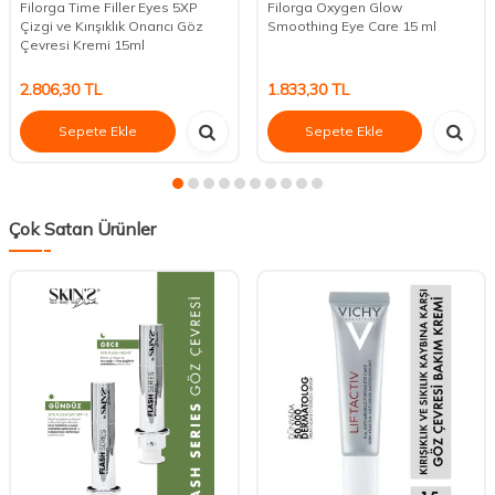
Filorga Time Filler Eyes 5XP
Filorga Oxygen Glow
Çizgi ve Kırışıklık Onarıcı Göz
Smoothing Eye Care 15 ml
Çevresi Kremi 15ml
2.806,30
TL
1.833,30
TL
Sepete Ekle
Sepete Ekle
Çok Satan Ürünler