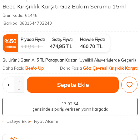
Beeo Kırışıklık Karşıtı Göz Bakım Serumu 15ml
Ürün Kodu:
61445
Barkod:
8681644702240
Piyasa Fiyatı
Satış Fiyatı
Havale Fiyatı
%
50
949,90
TL
474,95
TL
460,70
TL
İndirim
Bu Ürünü Satın Al
5 TL Parapuan
Kazan
(Üyelikli Alışverişlerde Geçerli)
Bee'o Up
Göz Çevresi Kırışıklık Karşıtı
Daha Fazla
Daha Fazla
Sepete Ekle
17
:02
:53
içerisinde sipariş verirsen yarın kargoda
Listeye Ekle
Fiyat Alarmı