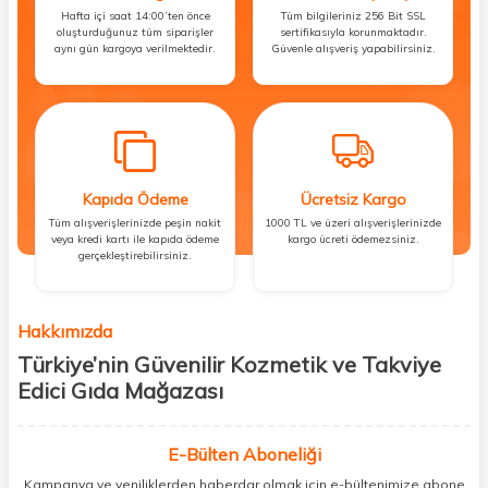
Hafta içi saat 14:00’ten önce
Tüm bilgileriniz 256 Bit SSL
oluşturduğunuz tüm siparişler
sertifikasıyla korunmaktadır.
aynı gün kargoya verilmektedir.
Güvenle alışveriş yapabilirsiniz.
Kapıda Ödeme
Ücretsiz Kargo
Tüm alışverişlerinizde peşin nakit
1000 TL ve üzeri alışverişlerinizde
veya kredi kartı ile kapıda ödeme
kargo ücreti ödemezsiniz.
gerçekleştirebilirsiniz.
Hakkımızda
Türkiye’nin Güvenilir Kozmetik ve Takviye
Edici Gıda Mağazası
Güzellik, sağlık ve iyi hissetmek herkesin hakkı! Biz de bu vizyonla, hem
kişisel bakım hem de takviye edici gıda ürünlerini sizlerle
E-Bülten Aboneliği
buluşturuyoruz. Artık mağaza mağaza dolaşmanıza gerek yok;
Kampanya ve yeniliklerden haberdar olmak için e-bültenimize abone