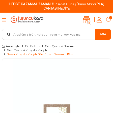
HEDİYE KAZANMA ZAMANI !!!
2 Adet Güneş Ürünü Alana
PLAJ
ÇANTASI
HEDİYE
0
0
ARA
Anasayfa
Cilt Bakımı
Göz Çevresi Bakımı
Göz Çevresi Kırışıklık Karşıtı
Beeo Kırışıklık Karşıtı Göz Bakım Serumu 15ml