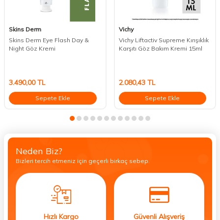
Skins Derm
Vichy
Skins Derm Eye Flash Day &
Vichy Liftactiv Supreme Kırışıklık
Night Göz Kremi
Karşıtı Göz Bakım Kremi 15ml
3.490,00
TL
2.080,43
TL
Sepete Ekle
Sepete Ekle
Neden Biz?
Bizleri tercih etmeniz için geçerli birkaç sebep.
Hızlı Kargo
Güvenli Alışveriş