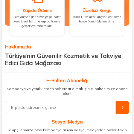
Kapıda Ödeme
Ücretsiz Kargo
Tüm alışverişlerinizde peşin nakit
1000 TL ve üzeri alışverişlerinizde
veya kredi kartı ile kapıda ödeme
kargo ücreti ödemezsiniz.
gerçekleştirebilirsiniz.
Hakkımızda
Türkiye’nin Güvenilir Kozmetik ve Takviye
Edici Gıda Mağazası
Güzellik, sağlık ve iyi hissetmek herkesin hakkı! Biz de bu vizyonla, hem
kişisel bakım hem de takviye edici gıda ürünlerini sizlerle
E-Bülten Aboneliği
buluşturuyoruz. Artık mağaza mağaza dolaşmanıza gerek yok;
Kampanya ve yeniliklerden haberdar olmak için e-bültenimize abone
ihtiyacınız olan her şeyi tek bir çatı altında topluyor ve kapınıza kadar
olun!
güvenle ulaştırıyoruz.
%100 orijinal kozmetik ve sağlık ürünleriyle güzelliğinizi tamamlayabilir,
vücudunuzu desteklemek için güvenilir takviye edici gıdalara
ulaşabilirsiniz. Cilt bakımından saç bakımına, makyajdan vitamin ve
Sosyal Medya
minerallere kadar binlerce ürünü uygun fiyat ve hızlı kargo avantajıyla
sunuyoruz.
Takipçilerimize özel kampanyalar için sosyal medyadan bizleri takip