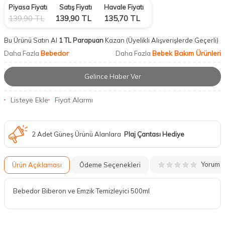
Piyasa Fiyatı
Satış Fiyatı
Havale Fiyatı
139,90
TL
139,90
TL
135,70
TL
Bu Ürünü Satın Al
1 TL Parapuan
Kazan
(Üyelikli Alışverişlerde Geçerli)
Bebedor
Bebek Bakım Ürünleri
Daha Fazla
Daha Fazla
Gelince Haber Ver
Listeye Ekle
Fiyat Alarmı
2 Adet Güneş Ürünü Alanlara
Plaj Çantası Hediye
Yorum
Ürün Açıklaması
Ödeme Seçenekleri
Bebedor Biberon ve Emzik Temizleyici 500ml