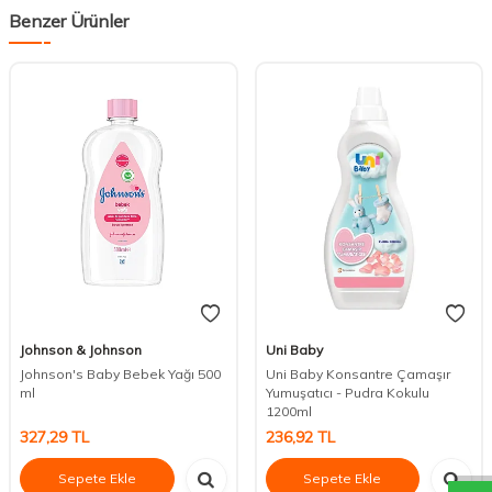
Benzer Ürünler
Johnson & Johnson
Uni Baby
Johnson's Baby Bebek Yağı 500
Uni Baby Konsantre Çamaşır
ml
Yumuşatıcı - Pudra Kokulu
1200ml
DESTEK
327,29
TL
236,92
TL
Sepete Ekle
Sepete Ekle