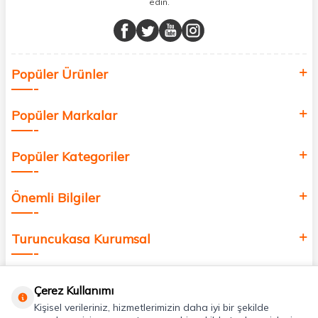
edin.
Müşteri memnuniyetini ön planda tutarak, en kaliteli markaları sizlerle
buluşturuyor ve online alışveriş deneyiminizi en iyi hale getiriyoruz.
Sağlık, güzellik ve iyi yaşam için aradığınız her şey burada!
Siz de kendinizi yenilemek, sağlığınızı desteklemek ve güzelliğinize
Popüler Ürünler
değer katmak için bize katılın!
Popüler Markalar
Popüler Kategoriler
Önemli Bilgiler
Turuncukasa Kurumsal
Hızlı Erişim
Çerez Kullanımı
Kişisel verileriniz, hizmetlerimizin daha iyi bir şekilde