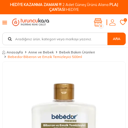
HEDİYE KAZANMA ZAMANI !!!
2 Adet Güneş Ürünü Alana
PLAJ
ÇANTASI
HEDİYE
0
0
ARA
Anasayfa
Anne ve Bebek
Bebek Bakım Ürünleri
Bebedor Biberon ve Emzik Temizleyici 500ml