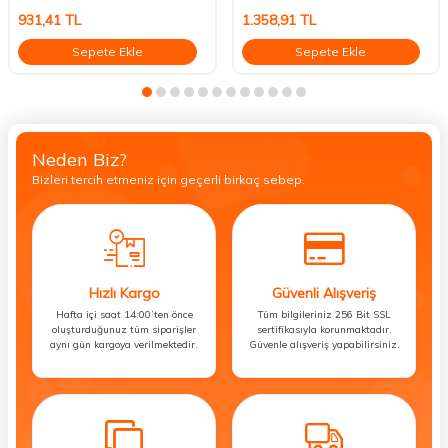
931,41
TL
1.358,91
TL
Sepete Ekle
Sepete Ekle
Neden Biz?
Bizleri tercih etmeniz için geçerli birkaç sebep.
Hızlı Kargo
Güvenli Alışveriş
Hafta içi saat 14:00’ten önce
Tüm bilgileriniz 256 Bit SSL
oluşturduğunuz tüm siparişler
sertifikasıyla korunmaktadır.
aynı gün kargoya verilmektedir.
Güvenle alışveriş yapabilirsiniz.