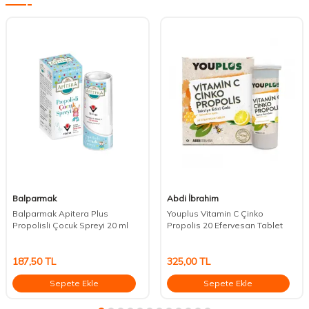
Balparmak
Abdi İbrahim
Balparmak Apitera Plus
Youplus Vitamin C Çinko
Propolisli Çocuk Spreyi 20 ml
Propolis 20 Efervesan Tablet
187,50
TL
325,00
TL
Sepete Ekle
Sepete Ekle