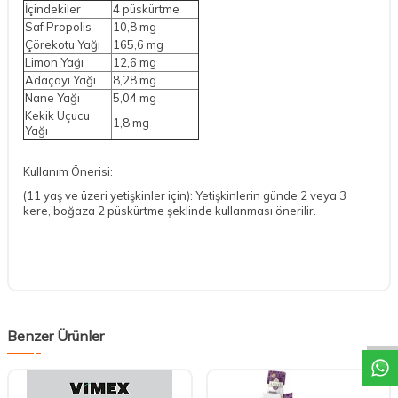
İçindekiler
4 püskürtme
Saf Propolis
10,8 mg
Çörekotu Yağı
165,6 mg
Limon Yağı
12,6 mg
Adaçayı Yağı
8,28 mg
Nane Yağı
5,04 mg
Kekik Uçucu
1,8 mg
Yağı
Kullanım Önerisi:
(11 yaş ve üzeri yetişkinler için): Yetişkinlerin günde 2 veya 3
kere, boğaza 2 püskürtme şeklinde kullanması önerilir.
DESTEK
Benzer Ürünler