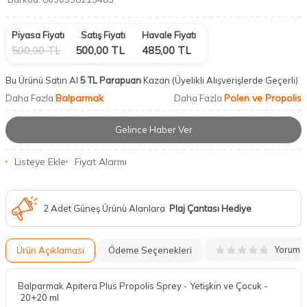
Piyasa Fiyatı
Satış Fiyatı
Havale Fiyatı
500,00
TL
500,00
TL
485,00
TL
Bu Ürünü Satın Al
5 TL Parapuan
Kazan
(Üyelikli Alışverişlerde Geçerli)
Balparmak
Polen ve Propolis
Daha Fazla
Daha Fazla
Gelince Haber Ver
Listeye Ekle
Fiyat Alarmı
2 Adet Güneş Ürünü Alanlara
Plaj Çantası Hediye
Yorum
Ürün Açıklaması
Ödeme Seçenekleri
Balparmak Apitera Plus Propolis Sprey - Yetişkin ve Çocuk -
20+20 ml