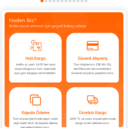
Neden Biz?
Bizleri tercih etmeniz için geçerli birkaç sebep.
Hızlı Kargo
Güvenli Alışveriş
Hafta içi saat 14:00’ten önce
Tüm bilgileriniz 256 Bit SSL
oluşturduğunuz tüm siparişler
sertifikasıyla korunmaktadır.
aynı gün kargoya verilmektedir.
Güvenle alışveriş yapabilirsiniz.
Kapıda Ödeme
Ücretsiz Kargo
Tüm alışverişlerinizde peşin nakit
1000 TL ve üzeri alışverişlerinizde
veya kredi kartı ile kapıda ödeme
kargo ücreti ödemezsiniz.
gerçekleştirebilirsiniz.