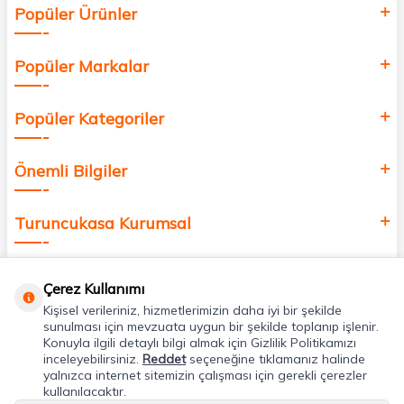
Popüler Ürünler
değer katmak için bize katılın!
Popüler Markalar
Popüler Kategoriler
Önemli Bilgiler
Turuncukasa Kurumsal
Hızlı Erişim
Çerez Kullanımı
Kişisel verileriniz, hizmetlerimizin daha iyi bir şekilde
Uygulamalarımız
sunulması için mevzuata uygun bir şekilde toplanıp işlenir.
Konuyla ilgili detaylı bilgi almak için Gizlilik Politikamızı
inceleyebilirsiniz.
Reddet
seçeneğine tıklamanız halinde
yalnızca internet sitemizin çalışması için gerekli çerezler
Adres & İletişim
kullanılacaktır.