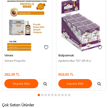
Vimex
Balparmak
Vimex Propolis
Apitera Mur 7X7 GR 8 LI
262,28
TL
816,00
TL
Sepete Ekle
Sepete Ekle
Çok Satan Ürünler