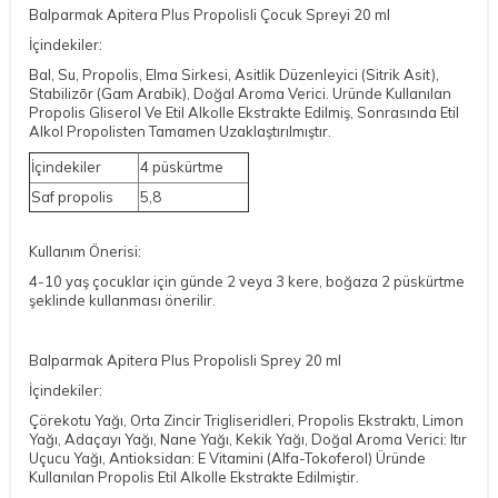
Balparmak Apitera Plus Propolisli Çocuk Spreyi 20 ml
İçindekiler:
Bal, Su, Propolis, Elma Sirkesi, Asitlik Düzenleyici (Sitrik Asit),
Stabilizōr (Gam Arabik), Doğal Aroma Verici. Uründe Kullanılan
Propolis Gliserol Ve Etil Alkolle Ekstrakte Edilmiş, Sonrasında Etil
Alkol Propolisten Tamamen Uzaklaştırılmıştır.
İçindekiler
4 püskürtme
Saf propolis
5,8
Kullanım Önerisi:
4-10 yaş çocuklar için günde 2 veya 3 kere, boğaza 2 püskürtme
şeklinde kullanması önerilir.
Balparmak Apitera Plus Propolisli Sprey 20 ml
İçindekiler:
Çörekotu Yağı, Orta Zincir Trigliseridleri, Propolis Ekstraktı, Limon
Yağı, Adaçayı Yağı, Nane Yağı, Kekik Yağı, Doğal Aroma Verici: Itır
Uçucu Yağı, Antioksidan: E Vitamini (Alfa-Tokoferol) Üründe
Kullanılan Propolis Etil Alkolle Ekstrakte Edilmiştir.