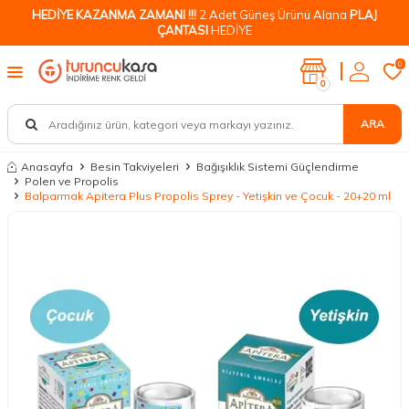
HEDİYE KAZANMA ZAMANI !!!
2 Adet Güneş Ürünü Alana
PLAJ
ÇANTASI
HEDİYE
0
0
ARA
Anasayfa
Besin Takviyeleri
Bağışıklık Sistemi Güçlendirme
Polen ve Propolis
Balparmak Apitera Plus Propolis Sprey - Yetişkin ve Çocuk - 20+20 ml