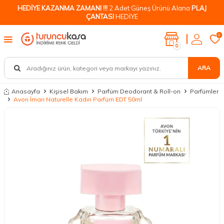
HEDİYE KAZANMA ZAMANI !!!
2 Adet Güneş Ürünü Alana
PLAJ
ÇANTASI
HEDİYE
0
0
ARA
Anasayfa
Kişisel Bakım
Parfüm Deodorant & Roll-on
Parfümler
Avon İmarı Naturelle Kadın Parfüm EDT 50ml