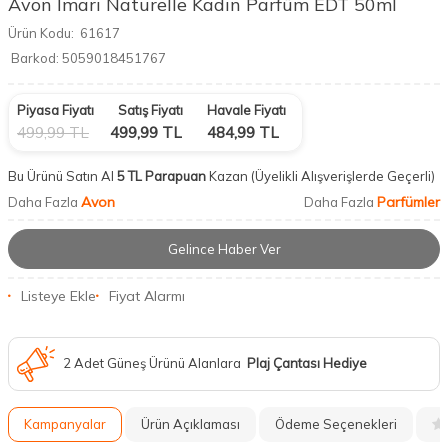
Avon İmarı Naturelle Kadın Parfüm EDT 50ml
Ürün Kodu:
61617
Barkod:
5059018451767
Piyasa Fiyatı
Satış Fiyatı
Havale Fiyatı
499,99
TL
499,99
TL
484,99
TL
Bu Ürünü Satın Al
5 TL Parapuan
Kazan
(Üyelikli Alışverişlerde Geçerli)
Avon
Parfümler
Daha Fazla
Daha Fazla
Gelince Haber Ver
Listeye Ekle
Fiyat Alarmı
2 Adet Güneş Ürünü Alanlara
Plaj Çantası Hediye
Kampanyalar
Ürün Açıklaması
Ödeme Seçenekleri