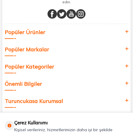
edin.
Müşteri memnuniyetini ön planda tutarak, en kaliteli markaları sizlerle
buluşturuyor ve online alışveriş deneyiminizi en iyi hale getiriyoruz.
Sağlık, güzellik ve iyi yaşam için aradığınız her şey burada!
Siz de kendinizi yenilemek, sağlığınızı desteklemek ve güzelliğinize
Popüler Ürünler
değer katmak için bize katılın!
Popüler Markalar
Popüler Kategoriler
Önemli Bilgiler
Turuncukasa Kurumsal
Hızlı Erişim
Çerez Kullanımı
Kişisel verileriniz, hizmetlerimizin daha iyi bir şekilde