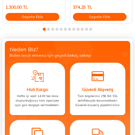
1.300,00
TL
374,25
TL
Sepete Ekle
Sepete Ekle
Neden Biz?
Bizleri tercih etmeniz için geçerli birkaç sebep.
Hızlı Kargo
Güvenli Alışveriş
Hafta içi saat 14:00’ten önce
Tüm bilgileriniz 256 Bit SSL
oluşturduğunuz tüm siparişler
sertifikasıyla korunmaktadır.
aynı gün kargoya verilmektedir.
Güvenle alışveriş yapabilirsiniz.