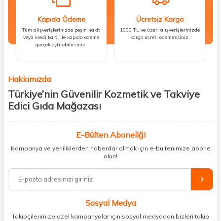
Kapıda Ödeme
Ücretsiz Kargo
Tüm alışverişlerinizde peşin nakit
1000 TL ve üzeri alışverişlerinizde
veya kredi kartı ile kapıda ödeme
kargo ücreti ödemezsiniz.
gerçekleştirebilirsiniz.
Hakkımızda
Türkiye’nin Güvenilir Kozmetik ve Takviye
Edici Gıda Mağazası
Güzellik, sağlık ve iyi hissetmek herkesin hakkı! Biz de bu vizyonla, hem
kişisel bakım hem de takviye edici gıda ürünlerini sizlerle
E-Bülten Aboneliği
buluşturuyoruz. Artık mağaza mağaza dolaşmanıza gerek yok;
Kampanya ve yeniliklerden haberdar olmak için e-bültenimize abone
ihtiyacınız olan her şeyi tek bir çatı altında topluyor ve kapınıza kadar
olun!
güvenle ulaştırıyoruz.
%100 orijinal kozmetik ve sağlık ürünleriyle güzelliğinizi tamamlayabilir,
vücudunuzu desteklemek için güvenilir takviye edici gıdalara
ulaşabilirsiniz. Cilt bakımından saç bakımına, makyajdan vitamin ve
Sosyal Medya
minerallere kadar binlerce ürünü uygun fiyat ve hızlı kargo avantajıyla
sunuyoruz.
Takipçilerimize özel kampanyalar için sosyal medyadan bizleri takip