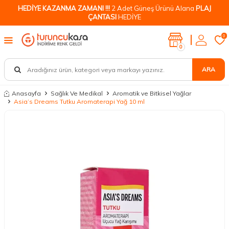
HEDİYE KAZANMA ZAMANI !!!
2 Adet Güneş Ürünü Alana
PLAJ
ÇANTASI
HEDİYE
0
0
ARA
Anasayfa
Sağlık Ve Medikal
Aromatik ve Bitkisel Yağlar
Asia’s Dreams Tutku Aromaterapi Yağ 10 ml