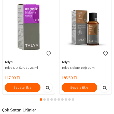
Talya
Talya
Talya Dut Şurubu 25 ml
Talya Kakao Yağı 20 ml
117,00
TL
185,50
TL
Sepete Ekle
Sepete Ekle
Çok Satan Ürünler