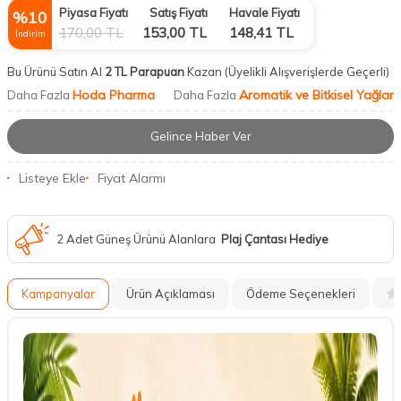
Piyasa Fiyatı
Satış Fiyatı
Havale Fiyatı
%
10
170,00
TL
153,00
TL
148,41
TL
İndirim
Bu Ürünü Satın Al
2 TL Parapuan
Kazan
(Üyelikli Alışverişlerde Geçerli)
Hoda Pharma
Aromatik ve Bitkisel Yağlar
Daha Fazla
Daha Fazla
Gelince Haber Ver
Listeye Ekle
Fiyat Alarmı
2 Adet Güneş Ürünü Alanlara
Plaj Çantası Hediye
Kampanyalar
Ürün Açıklaması
Ödeme Seçenekleri