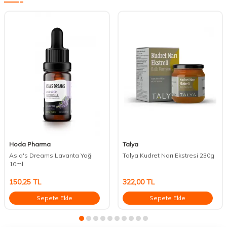
Hoda Pharma
Talya
Asia's Dreams Lavanta Yağı
Talya Kudret Narı Ekstresi 230g
10ml
150,25
TL
322,00
TL
Sepete Ekle
Sepete Ekle