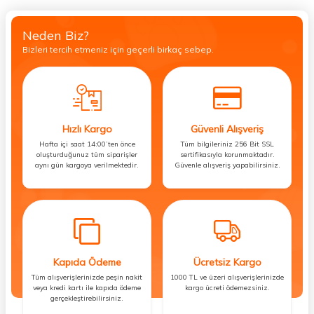
Neden Biz?
Bizleri tercih etmeniz için geçerli birkaç sebep.
Hızlı Kargo
Güvenli Alışveriş
Hafta içi saat 14:00’ten önce
Tüm bilgileriniz 256 Bit SSL
oluşturduğunuz tüm siparişler
sertifikasıyla korunmaktadır.
aynı gün kargoya verilmektedir.
Güvenle alışveriş yapabilirsiniz.
Kapıda Ödeme
Ücretsiz Kargo
Tüm alışverişlerinizde peşin nakit
1000 TL ve üzeri alışverişlerinizde
veya kredi kartı ile kapıda ödeme
kargo ücreti ödemezsiniz.
gerçekleştirebilirsiniz.