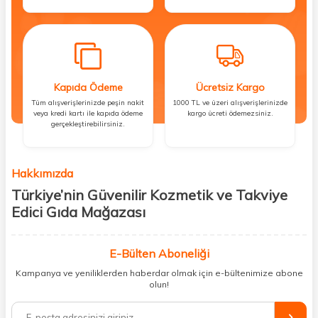
Kapıda Ödeme
Ücretsiz Kargo
Tüm alışverişlerinizde peşin nakit
1000 TL ve üzeri alışverişlerinizde
veya kredi kartı ile kapıda ödeme
kargo ücreti ödemezsiniz.
gerçekleştirebilirsiniz.
Hakkımızda
Türkiye’nin Güvenilir Kozmetik ve Takviye
Edici Gıda Mağazası
Güzellik, sağlık ve iyi hissetmek herkesin hakkı! Biz de bu vizyonla, hem
kişisel bakım hem de takviye edici gıda ürünlerini sizlerle
E-Bülten Aboneliği
buluşturuyoruz. Artık mağaza mağaza dolaşmanıza gerek yok;
Kampanya ve yeniliklerden haberdar olmak için e-bültenimize abone
ihtiyacınız olan her şeyi tek bir çatı altında topluyor ve kapınıza kadar
olun!
güvenle ulaştırıyoruz.
%100 orijinal kozmetik ve sağlık ürünleriyle güzelliğinizi tamamlayabilir,