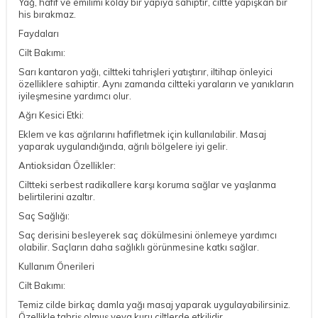
Yağ, hafif ve emilimi kolay bir yapıya sahiptir, ciltte yapışkan bir
his bırakmaz.
Faydaları
Cilt Bakımı:
Sarı kantaron yağı, ciltteki tahrişleri yatıştırır, iltihap önleyici
özelliklere sahiptir. Aynı zamanda ciltteki yaraların ve yanıkların
iyileşmesine yardımcı olur.
Ağrı Kesici Etki:
Eklem ve kas ağrılarını hafifletmek için kullanılabilir. Masaj
yaparak uygulandığında, ağrılı bölgelere iyi gelir.
Antioksidan Özellikler:
Ciltteki serbest radikallere karşı koruma sağlar ve yaşlanma
belirtilerini azaltır.
Saç Sağlığı:
Saç derisini besleyerek saç dökülmesini önlemeye yardımcı
olabilir. Saçların daha sağlıklı görünmesine katkı sağlar.
Kullanım Önerileri
Cilt Bakımı:
Temiz cilde birkaç damla yağı masaj yaparak uygulayabilirsiniz.
Özellikle tahriş olmuş veya kuru ciltlerde etkilidir.