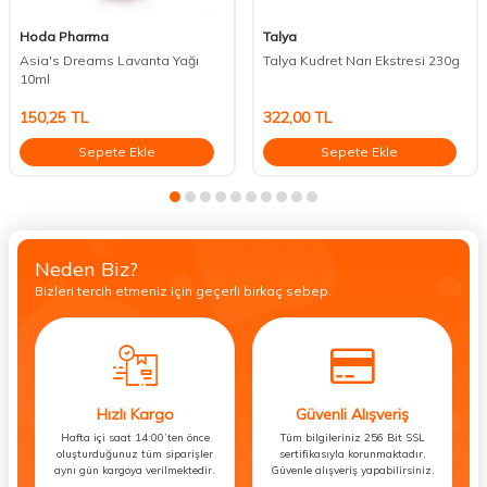
Hoda Pharma
Talya
Asia's Dreams Lavanta Yağı
Talya Kudret Narı Ekstresi 230g
10ml
150,25
TL
322,00
TL
Sepete Ekle
Sepete Ekle
Neden Biz?
Bizleri tercih etmeniz için geçerli birkaç sebep.
Hızlı Kargo
Güvenli Alışveriş
Hafta içi saat 14:00’ten önce
Tüm bilgileriniz 256 Bit SSL
oluşturduğunuz tüm siparişler
sertifikasıyla korunmaktadır.
aynı gün kargoya verilmektedir.
Güvenle alışveriş yapabilirsiniz.