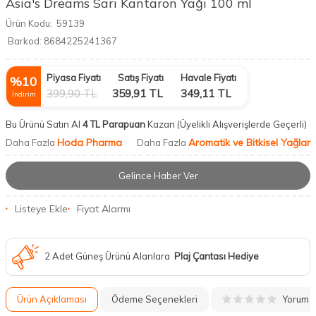
Asia's Dreams Sarı Kantaron Yağı 100 ml
Ürün Kodu:
59139
Barkod:
8684225241367
Piyasa Fiyatı
Satış Fiyatı
Havale Fiyatı
%
10
399,90
TL
359,91
TL
349,11
TL
İndirim
Bu Ürünü Satın Al
4 TL Parapuan
Kazan
(Üyelikli Alışverişlerde Geçerli)
Hoda Pharma
Aromatik ve Bitkisel Yağlar
Daha Fazla
Daha Fazla
Gelince Haber Ver
Listeye Ekle
Fiyat Alarmı
2 Adet Güneş Ürünü Alanlara
Plaj Çantası Hediye
Yorum
Ürün Açıklaması
Ödeme Seçenekleri