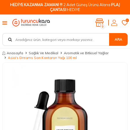
HEDİYE KAZANMA ZAMANI !!!
2 Adet Güneş Ürünü Alana
PLAJ
ÇANTASI
HEDİYE
0
0
ARA
Anasayfa
Sağlık Ve Medikal
Aromatik ve Bitkisel Yağlar
Asia's Dreams Sarı Kantaron Yağı 100 ml