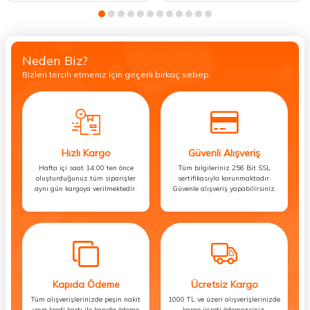
Neden Biz?
Bizleri tercih etmeniz için geçerli birkaç sebep.
Hızlı Kargo
Güvenli Alışveriş
Hafta içi saat 14:00’ten önce
Tüm bilgileriniz 256 Bit SSL
oluşturduğunuz tüm siparişler
sertifikasıyla korunmaktadır.
aynı gün kargoya verilmektedir.
Güvenle alışveriş yapabilirsiniz.
Kapıda Ödeme
Ücretsiz Kargo
Tüm alışverişlerinizde peşin nakit
1000 TL ve üzeri alışverişlerinizde
veya kredi kartı ile kapıda ödeme
kargo ücreti ödemezsiniz.