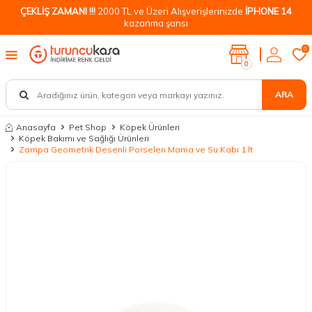
ÇEKLİŞ ZAMANI !!!
2000 TL ve Üzeri Alışverişlerinizde
İPHONE 14
kazanma şansı
0
0
ARA
Anasayfa
Pet Shop
Köpek Ürünleri
Köpek Bakımı ve Sağlığı Ürünleri
Zampa Geometrik Desenli Porselen Mama ve Su Kabı 1 lt