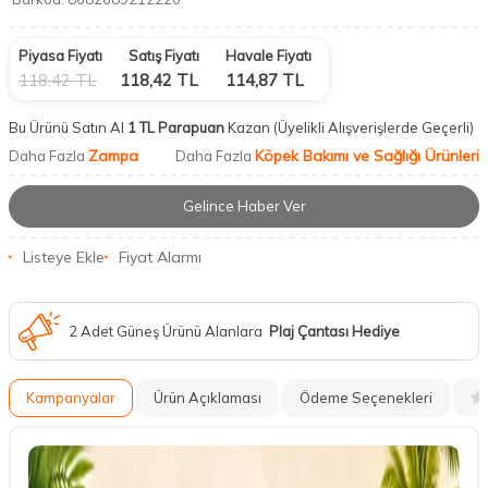
Piyasa Fiyatı
Satış Fiyatı
Havale Fiyatı
118,42
TL
118,42
TL
114,87
TL
Bu Ürünü Satın Al
1 TL Parapuan
Kazan
(Üyelikli Alışverişlerde Geçerli)
Zampa
Köpek Bakımı ve Sağlığı Ürünleri
Daha Fazla
Daha Fazla
Gelince Haber Ver
Listeye Ekle
Fiyat Alarmı
2 Adet Güneş Ürünü Alanlara
Plaj Çantası Hediye
Kampanyalar
Ürün Açıklaması
Ödeme Seçenekleri