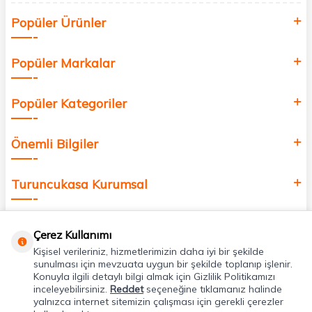
Siz de kendinizi yenilemek, sağlığınızı desteklemek ve güzelliğinize
Popüler Ürünler
değer katmak için bize katılın!
Popüler Markalar
Popüler Kategoriler
Önemli Bilgiler
Turuncukasa Kurumsal
Hızlı Erişim
Çerez Kullanımı
Kişisel verileriniz, hizmetlerimizin daha iyi bir şekilde
Uygulamalarımız
sunulması için mevzuata uygun bir şekilde toplanıp işlenir.
Konuyla ilgili detaylı bilgi almak için Gizlilik Politikamızı
inceleyebilirsiniz.
Reddet
seçeneğine tıklamanız halinde
yalnızca internet sitemizin çalışması için gerekli çerezler
Adres & İletişim