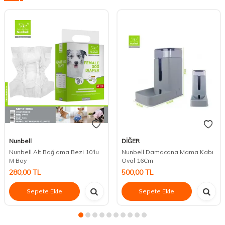
Nunbell
DİĞER
Nunbell Alt Bağlama Bezi 10'lu
Nunbell Damacana Mama Kabı
M Boy
Oval 16Cm
280,00
TL
500,00
TL
Sepete Ekle
Sepete Ekle