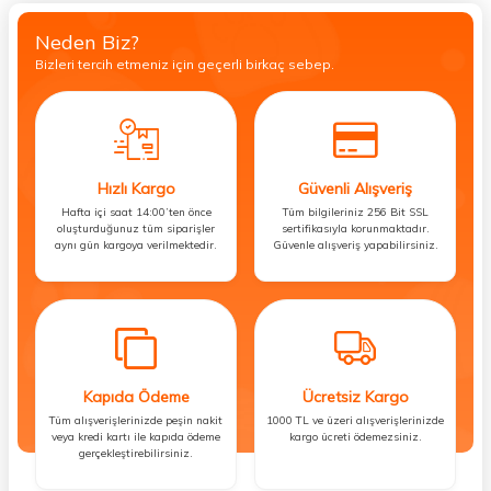
Neden Biz?
Bizleri tercih etmeniz için geçerli birkaç sebep.
Hızlı Kargo
Güvenli Alışveriş
Hafta içi saat 14:00’ten önce
Tüm bilgileriniz 256 Bit SSL
oluşturduğunuz tüm siparişler
sertifikasıyla korunmaktadır.
aynı gün kargoya verilmektedir.
Güvenle alışveriş yapabilirsiniz.
Kapıda Ödeme
Ücretsiz Kargo
Tüm alışverişlerinizde peşin nakit
1000 TL ve üzeri alışverişlerinizde
veya kredi kartı ile kapıda ödeme
kargo ücreti ödemezsiniz.
gerçekleştirebilirsiniz.