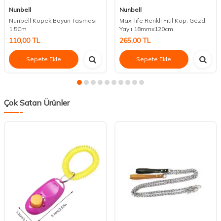
Nunbell
Nunbell
Nunbell Köpek Boyun Tasması
Maxi life Renkli Fitil Köp. Gezd.
1.5Cm
Yaylı 18mmx120cm
110,00
TL
265,00
TL
Sepete Ekle
Sepete Ekle
Çok Satan Ürünler