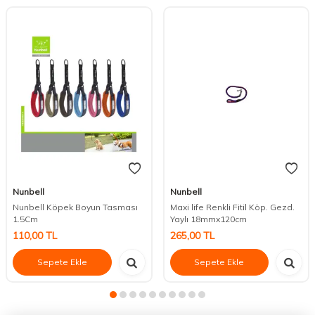
Nunbell
Nunbell
Nunbell Köpek Boyun Tasması
Maxi life Renkli Fitil Köp. Gezd.
1.5Cm
Yaylı 18mmx120cm
110,00
TL
265,00
TL
Sepete Ekle
Sepete Ekle