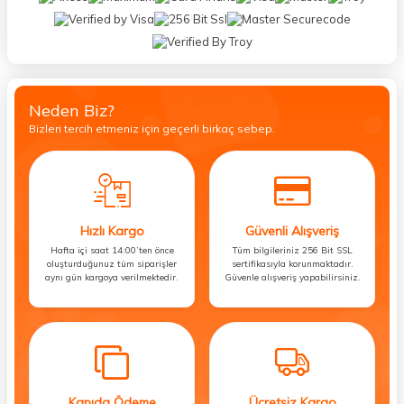
Neden Biz?
Bizleri tercih etmeniz için geçerli birkaç sebep.
Hızlı Kargo
Güvenli Alışveriş
Hafta içi saat 14:00’ten önce
Tüm bilgileriniz 256 Bit SSL
oluşturduğunuz tüm siparişler
sertifikasıyla korunmaktadır.
aynı gün kargoya verilmektedir.
Güvenle alışveriş yapabilirsiniz.
Kapıda Ödeme
Ücretsiz Kargo