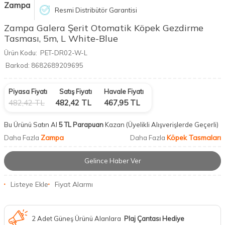
Zampa
Resmi Distribütör Garantisi
Zampa Galera Şerit Otomatik Köpek Gezdirme
Tasması, 5m, L White-Blue
Ürün Kodu:
PET-DR02-W-L
Barkod:
8682689209695
Piyasa Fiyatı
Satış Fiyatı
Havale Fiyatı
482,42
TL
482,42
TL
467,95
TL
Bu Ürünü Satın Al
5 TL Parapuan
Kazan
(Üyelikli Alışverişlerde Geçerli)
Zampa
Köpek Tasmaları
Daha Fazla
Daha Fazla
Gelince Haber Ver
Listeye Ekle
Fiyat Alarmı
2 Adet Güneş Ürünü Alanlara
Plaj Çantası Hediye