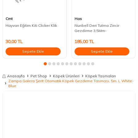
Cmt
Has
Hayvan Eğitim Kiti Clicker Klik
Nunbell Deri Tutma Zincir
Gezdirme 3,5Mm-
30,00
TL
185,00
TL
Sepete Ekle
Sepete Ekle
Anasayfa
Pet Shop
Köpek Ürünleri
Köpek Tasmaları
Zampa Galera Şerit Otomatik Köpek Gezdirme Tasması, 5m, L White-
Blue