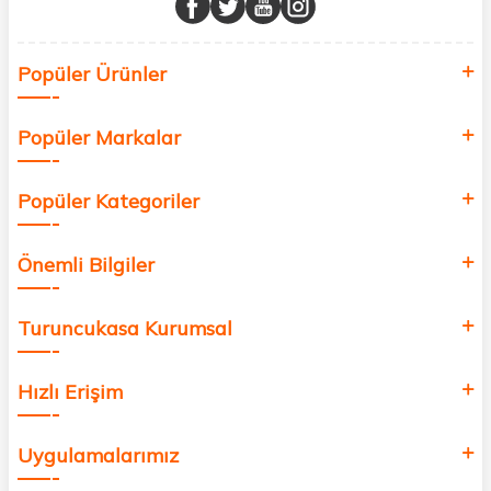
Sağlık, güzellik ve iyi yaşam için aradığınız her şey burada!
Siz de kendinizi yenilemek, sağlığınızı desteklemek ve güzelliğinize
Popüler Ürünler
değer katmak için bize katılın!
Popüler Markalar
Popüler Kategoriler
Önemli Bilgiler
Turuncukasa Kurumsal
Hızlı Erişim
Uygulamalarımız