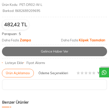
Ürün Kodu:
PET-DR02-W-L
Barkod:
8682689209695
482,42
TL
Parapuan :
5
Zampa
Köpek Tasmaları
Daha Fazla
Daha Fazla
Gelince Haber Ver
DESTEK
Listeye Ekle
Fiyat Alarmı
Yorum
Ürün Açıklaması
Ödeme Seçenekleri
Benzer Ürünler