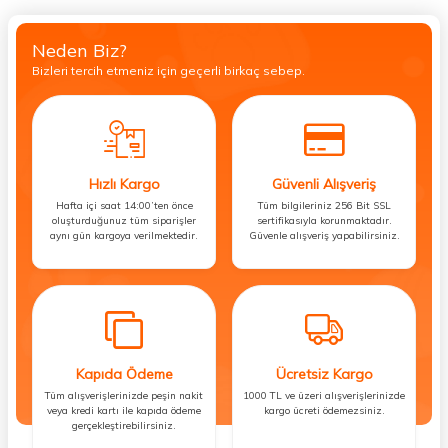
Neden Biz?
Bizleri tercih etmeniz için geçerli birkaç sebep.
Hızlı Kargo
Güvenli Alışveriş
Hafta içi saat 14:00’ten önce
Tüm bilgileriniz 256 Bit SSL
oluşturduğunuz tüm siparişler
sertifikasıyla korunmaktadır.
aynı gün kargoya verilmektedir.
Güvenle alışveriş yapabilirsiniz.
Kapıda Ödeme
Ücretsiz Kargo
Tüm alışverişlerinizde peşin nakit
1000 TL ve üzeri alışverişlerinizde
veya kredi kartı ile kapıda ödeme
kargo ücreti ödemezsiniz.
gerçekleştirebilirsiniz.