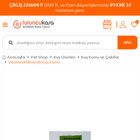
ÇEKLİŞ ZAMANI !!!
2000 TL ve Üzeri Alışverişlerinizde
İPHONE 14
kazanma şansı
0
0
ARA
Anasayfa
Pet Shop
Kuş Ürünleri
Kuş Kumu ve Çakıllar
Vitasand Mineralli Kuş Kumu