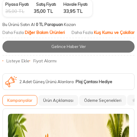
Piyasa Fiyatı
Satış Fiyatı
Havale Fiyatı
35,00
TL
35,00
TL
33,95
TL
Bu Ürünü Satın Al
0 TL Parapuan
Kazan
Diğer Bakım Ürünleri
Kuş Kumu ve Çakıllar
Daha Fazla
Daha Fazla
Gelince Haber Ver
Listeye Ekle
Fiyat Alarmı
2 Adet Güneş Ürünü Alanlara
Plaj Çantası Hediye
Kampanyalar
Ürün Açıklaması
Ödeme Seçenekleri