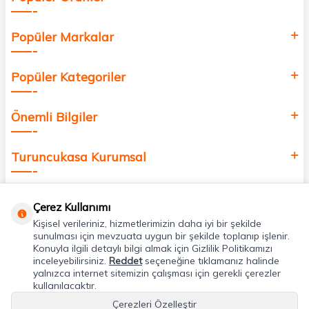
Popüler Markalar
Popüler Kategoriler
Önemli Bilgiler
Turuncukasa Kurumsal
Hızlı Erişim
Çerez Kullanımı
Kişisel verileriniz, hizmetlerimizin daha iyi bir şekilde
Uygulamalarımız
sunulması için mevzuata uygun bir şekilde toplanıp işlenir.
Konuyla ilgili detaylı bilgi almak için Gizlilik Politikamızı
inceleyebilirsiniz.
Reddet
seçeneğine tıklamanız halinde
yalnızca internet sitemizin çalışması için gerekli çerezler
Adres & İletişim
kullanılacaktır.
Çerezleri Özelleştir