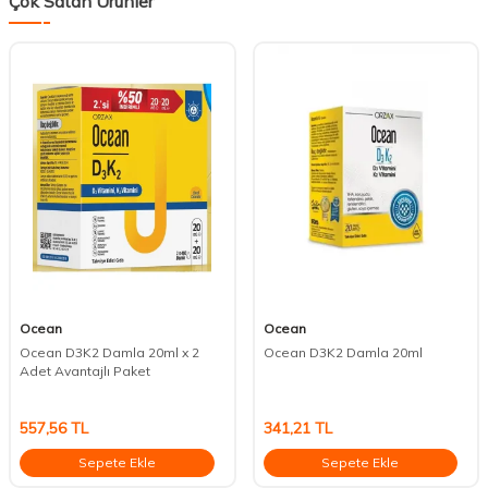
Çok Satan Ürünler
Ocean
Ocean
Ocean D3K2 Damla 20ml x 2
Ocean D3K2 Damla 20ml
Adet Avantajlı Paket
557,56
TL
341,21
TL
Sepete Ekle
Sepete Ekle