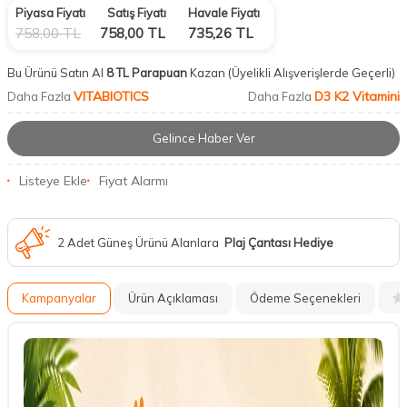
Piyasa Fiyatı
Satış Fiyatı
Havale Fiyatı
758,00
TL
758,00
TL
735,26
TL
Bu Ürünü Satın Al
8 TL Parapuan
Kazan
(Üyelikli Alışverişlerde Geçerli)
VITABIOTICS
D3 K2 Vitamini
Daha Fazla
Daha Fazla
Gelince Haber Ver
Listeye Ekle
Fiyat Alarmı
2 Adet Güneş Ürünü Alanlara
Plaj Çantası Hediye
Kampanyalar
Ürün Açıklaması
Ödeme Seçenekleri