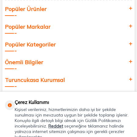
Siz de kendinizi yenilemek, sağlığınızı desteklemek ve güzelliğinize
Popüler Ürünler
değer katmak için bize katılın!
Popüler Markalar
Popüler Kategoriler
Önemli Bilgiler
Turuncukasa Kurumsal
Hızlı Erişim
Çerez Kullanımı
Kişisel verileriniz, hizmetlerimizin daha iyi bir şekilde
Uygulamalarımız
sunulması için mevzuata uygun bir şekilde toplanıp işlenir.
Konuyla ilgili detaylı bilgi almak için Gizlilik Politikamızı
inceleyebilirsiniz.
Reddet
seçeneğine tıklamanız halinde
yalnızca internet sitemizin çalışması için gerekli çerezler
Adres & İletişim