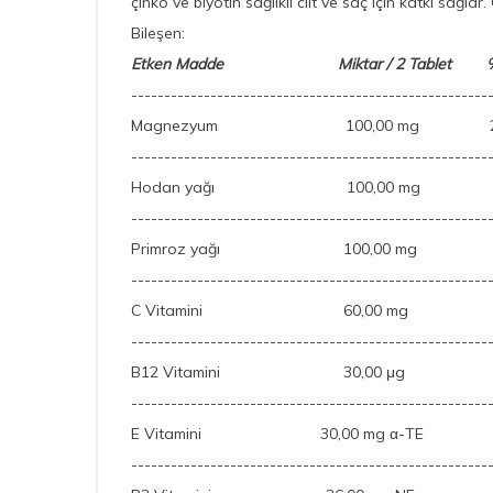
çinko ve biyotin sağlıklı cilt ve saç için katkı sağl
Bileşen:
Etken Madde Miktar / 2 Tablet 
------------------------------------------------------
Magnezyum 100,00 mg 26
------------------------------------------------------
Hodan yağı 100,00 mg
------------------------------------------------------
Primroz yağı 100,00 mg 
------------------------------------------------------
C Vitamini 60,00 mg 
------------------------------------------------------
B12 Vitamini 30,00 μg 1
------------------------------------------------------
E Vitamini 30,00 mg α-TE 
------------------------------------------------------