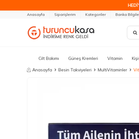
HEDİ
Anasayfa
Siparişlerim
Kategoriler
Banka Bilgile
Cilt Bakımı
Güneş Kremleri
Vitamin
Kiş
Anasayfa
Besin Takviyeleri
MultiVitaminler
Vi