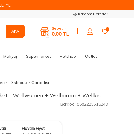
EDİYE
Kargom Nerede?
Sepetim
0
ARA
0,00
TL
0
Makyaj
Süpermarket
Petshop
Outlet
esmi Distribütör Garantisi
Paket - Wellwomen + Wellmann + Wellkid
Barkod:
8682225516249
yatı
Havale Fiyatı