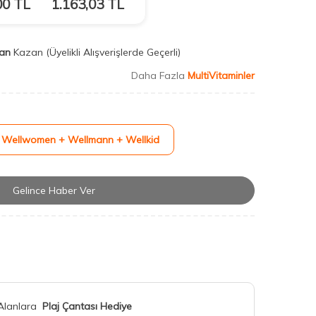
00
TL
1.163,03
TL
an
Kazan
(Üyelikli Alışverişlerde Geçerli)
Daha Fazla
MultiVitaminler
 - Wellwomen + Wellmann + Wellkid
Gelince Haber Ver
 Alanlara
Plaj Çantası Hediye