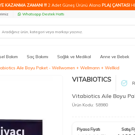
YE KAZANMA ZAMANI !!!
2 Adet Güneş Ürünü Alana
PLAJ ÇANTASI
H
rimiz
Whatsapp Destek Hattı
isel Bakım
Saç Bakımı
Sağlık ve Medikal
Anne ve Bebek
tabiotics Aile Boyu Paket - Wellwomen + Wellmann + Wellkid
VITABIOTICS
R
Vitabiotics Aile Boyu 
Ürün Kodu:
58980
Piyasa Fiyatı
Satış Fi