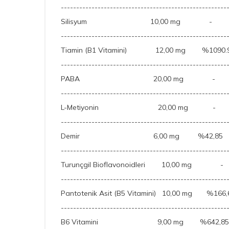
------------------------------------------------------
Silisyum 10,00 mg -
------------------------------------------------------
Tiamin (B1 Vitamini) 12,00 mg %1090.
------------------------------------------------------
PABA 20,00 mg -
------------------------------------------------------
L-Metiyonin 20,00 mg -
------------------------------------------------------
Demir 6,00 mg %42,85
------------------------------------------------------
Turunçgil Bioflavonoidleri 10,00 mg -
------------------------------------------------------
Pantotenik Asit (B5 Vitamini) 10,00 mg %166,
------------------------------------------------------
B6 Vitamini 9,00 mg %642,85