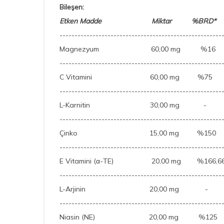
Bileşen:
Etken Madde Miktar %BRD*
------------------------------------------------------
Magnezyum 60,00 mg %16
------------------------------------------------------
C Vitamini 60,00 mg %75
------------------------------------------------------
L-Karnitin 30,00 mg -
------------------------------------------------------
Çinko 15,00 mg %150
------------------------------------------------------
E Vitamini (α-TE) 20,00 mg %166,6
------------------------------------------------------
L-Arjinin 20,00 mg -
------------------------------------------------------
Niasin (NE) 20,00 mg %125