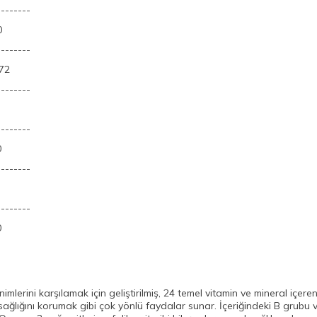
--------
0
--------
72
--------
--------
0
--------
--------
0
lerini karşılamak için geliştirilmiş, 24 temel vitamin ve mineral içeren 
ak sağlığını korumak gibi çok yönlü faydalar sunar. İçeriğindeki B grubu 