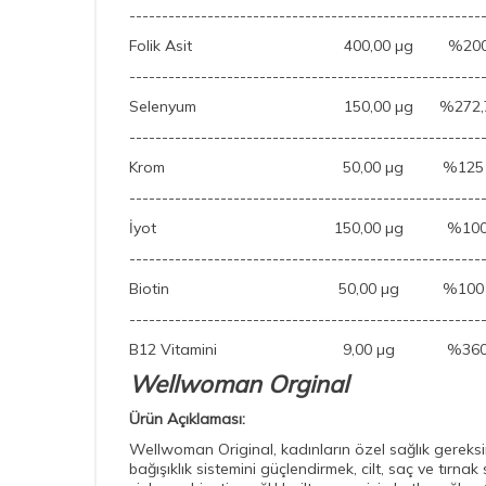
------------------------------------------------------
Folik Asit 400,00 µg %20
------------------------------------------------------
Selenyum 150,00 µg %272,
------------------------------------------------------
Krom 50,00 µg %125
------------------------------------------------------
İyot 150,00 µg %10
------------------------------------------------------
Biotin 50,00 µg %100
------------------------------------------------------
B12 Vitamini 9,00 µg %36
Wellwoman Orginal
Ürün Açıklaması:
Wellwoman Original, kadınların özel sağlık gereksinim
bağışıklık sistemini güçlendirmek, cilt, saç ve tırn