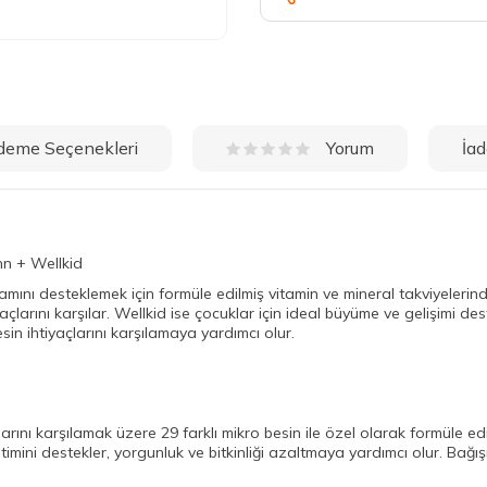
deme Seçenekleri
İad
Yorum
n + Wellkid
aşamını desteklemek için formüle edilmiş vitamin ve mineral takviyeleri
çlarını karşılar. Wellkid ise çocuklar için ideal büyüme ve gelişimi dest
sin ihtiyaçlarını karşılamaya yardımcı olur.
rını karşılamak üzere 29 farklı mikro besin ile özel olarak formüle edil
imini destekler, yorgunluk ve bitkinliği azaltmaya yardımcı olur. Bağışıkl