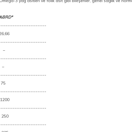
ar. Omega-3 yağ asitleri ve folik asit gibi bileşenler, genel sağlık ve ho
%BRD*
---------------------------
,66
---------------------------
 –
---------------------------
–
---------------------------
75
---------------------------
200
---------------------------
250
---------------------------