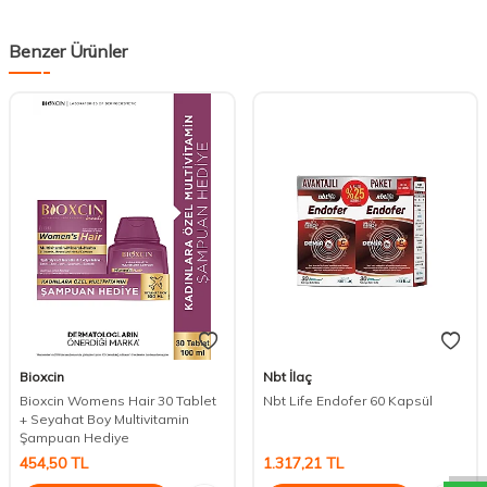
Benzer Ürünler
Bioxcin
Nbt İlaç
Bioxcin Womens Hair 30 Tablet
Nbt Life Endofer 60 Kapsül
DESTEK
+ Seyahat Boy Multivitamin
Şampuan Hediye
454,50
TL
1.317,21
TL