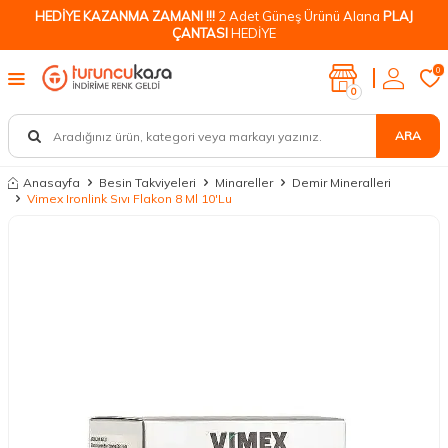
HEDİYE KAZANMA ZAMANI !!!
2 Adet Güneş Ürünü Alana
PLAJ
ÇANTASI
HEDİYE
0
0
ARA
Anasayfa
Besin Takviyeleri
Minareller
Demir Mineralleri
Vimex Ironlink Sıvı Flakon 8 Ml 10'Lu