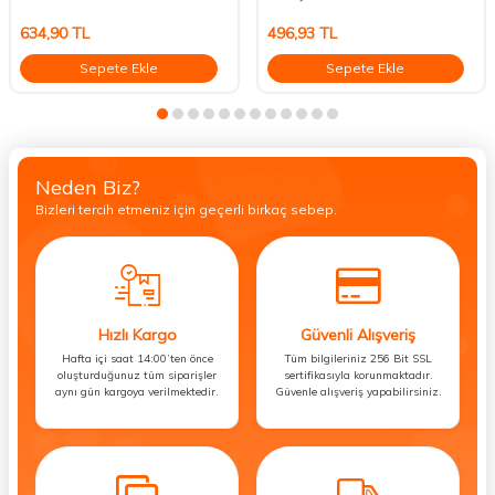
634,90
TL
496,93
TL
Sepete Ekle
Sepete Ekle
Neden Biz?
Bizleri tercih etmeniz için geçerli birkaç sebep.
Hızlı Kargo
Güvenli Alışveriş
Hafta içi saat 14:00’ten önce
Tüm bilgileriniz 256 Bit SSL
oluşturduğunuz tüm siparişler
sertifikasıyla korunmaktadır.
aynı gün kargoya verilmektedir.
Güvenle alışveriş yapabilirsiniz.