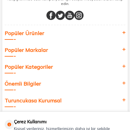
edin.
Müşteri memnuniyetini ön planda tutarak, en kaliteli markaları sizlerle
buluşturuyor ve online alışveriş deneyiminizi en iyi hale getiriyoruz.
Sağlık, güzellik ve iyi yaşam için aradığınız her şey burada!
Siz de kendinizi yenilemek, sağlığınızı desteklemek ve güzelliğinize
Popüler Ürünler
değer katmak için bize katılın!
Popüler Markalar
Popüler Kategoriler
Önemli Bilgiler
Turuncukasa Kurumsal
Hızlı Erişim
Çerez Kullanımı
Kişisel verileriniz, hizmetlerimizin daha iyi bir şekilde