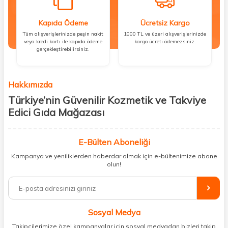
Kapıda Ödeme
Ücretsiz Kargo
Tüm alışverişlerinizde peşin nakit
1000 TL ve üzeri alışverişlerinizde
veya kredi kartı ile kapıda ödeme
kargo ücreti ödemezsiniz.
gerçekleştirebilirsiniz.
Hakkımızda
Türkiye’nin Güvenilir Kozmetik ve Takviye
Edici Gıda Mağazası
Güzellik, sağlık ve iyi hissetmek herkesin hakkı! Biz de bu vizyonla, hem
kişisel bakım hem de takviye edici gıda ürünlerini sizlerle
E-Bülten Aboneliği
buluşturuyoruz. Artık mağaza mağaza dolaşmanıza gerek yok;
Kampanya ve yeniliklerden haberdar olmak için e-bültenimize abone
ihtiyacınız olan her şeyi tek bir çatı altında topluyor ve kapınıza kadar
olun!
güvenle ulaştırıyoruz.
%100 orijinal kozmetik ve sağlık ürünleriyle güzelliğinizi tamamlayabilir,
vücudunuzu desteklemek için güvenilir takviye edici gıdalara
ulaşabilirsiniz. Cilt bakımından saç bakımına, makyajdan vitamin ve
Sosyal Medya
minerallere kadar binlerce ürünü uygun fiyat ve hızlı kargo avantajıyla
sunuyoruz.
Takipçilerimize özel kampanyalar için sosyal medyadan bizleri takip