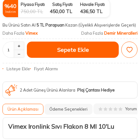
Piyasa Fiyatı
Satış Fiyatı
Havale Fiyatı
%
40
750,00
TL
450,00
TL
436,50
TL
İndirim
Bu Ürünü Satın Al
5 TL Parapuan
Kazan
(Üyelikli Alışverişlerde Geçerli)
Vimex
Demir Mineralleri
Daha Fazla
Daha Fazla
Sepete Ekle
Listeye Ekle
Fiyat Alarmı
2 Adet Güneş Ürünü Alanlara
Plaj Çantası Hediye
Yorum
Ürün Açıklaması
Ödeme Seçenekleri
Vimex Ironlink Sıvı Flakon 8 Ml 10'Lu