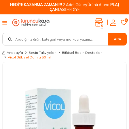
HEDİYE KAZANMA ZAMANI !!!
2 Adet Güneş Ürünü Alana
PLAJ
ÇANTASI
HEDİYE
0
0
ARA
Anasayfa
Besin Takviyeleri
Bitkisel Besin Destekleri
Vicol Bitkisel Damla 50 ml