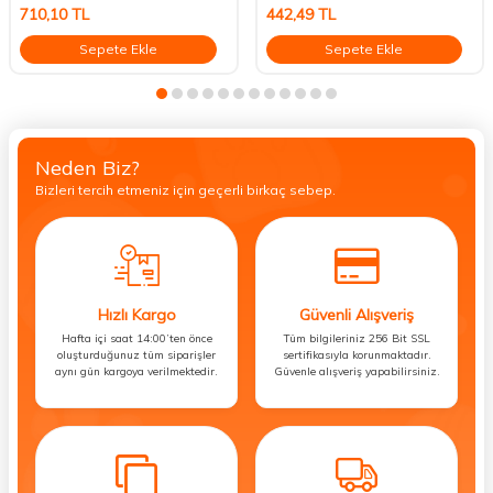
710,10
TL
442,49
TL
Sepete Ekle
Sepete Ekle
Neden Biz?
Bizleri tercih etmeniz için geçerli birkaç sebep.
Hızlı Kargo
Güvenli Alışveriş
Hafta içi saat 14:00’ten önce
Tüm bilgileriniz 256 Bit SSL
oluşturduğunuz tüm siparişler
sertifikasıyla korunmaktadır.
aynı gün kargoya verilmektedir.
Güvenle alışveriş yapabilirsiniz.