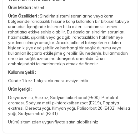
Ürün Miktarı :
50 ml
Ürün Özellikleri :
Sindirim sistemi sorunlarına veya karın
bölgesinde rahatsızlık hissine karşı kullanılan bir bitkisel takviye
ürünüdür. İçeriğinde bulunan bitki özleri, sindirim sistemini
rahatlatıcı etkiye sahip olabilir. Bu damlalar, sindirim sorunları,
hazımsızlık, şişkinlik veya gaz gibi rahatsızlıkları hafifletmeye
yardımcı olmayı amaçlar. Ancak, bitkisel takviyelerin etkileri
kişiden kişiye değişebilir ve herhangi bir sağlık durumu veya
kullanılan ilaçlarla etkileşime girebilir. Bu nedenle, kullanmadan
önce bir sağlık uzmanına danışmak önemlidir. Ürün
ambalajındaki talimatları takip etmek de önerilir.
Kullanım Şekli :
Günde 1 kez 1 ölçek alınması tavsiye edilir.
Ürün İçeriği :
Deiyonize su, Sukroz, Sodyum bikarbonat(E500), Portakal
aroması, Sodyum metil p-hidroksibenzoat (E219), Papatya
ekstresi, Dereotu yağı, Kimyon yağı, Polisorbat 20 (E432), Melisa
yağı, Sodyum nitrat (E331)
Ürünü sitemizden uygun fiyata satın alabilirsiniz