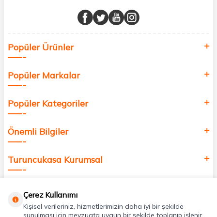
Müşteri memnuniyetini ön planda tutarak, en kaliteli markaları sizlerle
buluşturuyor ve online alışveriş deneyiminizi en iyi hale getiriyoruz.
Sağlık, güzellik ve iyi yaşam için aradığınız her şey burada!
Siz de kendinizi yenilemek, sağlığınızı desteklemek ve güzelliğinize
Popüler Ürünler
değer katmak için bize katılın!
Popüler Markalar
Popüler Kategoriler
Önemli Bilgiler
Turuncukasa Kurumsal
Hızlı Erişim
Çerez Kullanımı
Kişisel verileriniz, hizmetlerimizin daha iyi bir şekilde
Uygulamalarımız
sunulması için mevzuata uygun bir şekilde toplanıp işlenir.