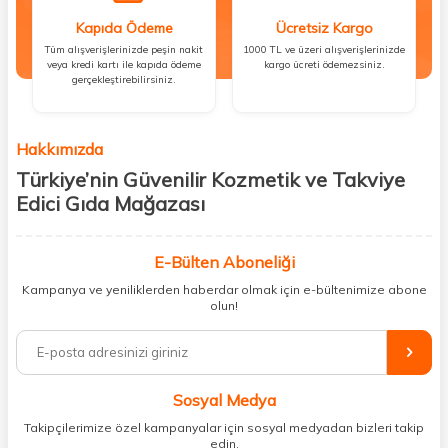
Kapıda Ödeme
Ücretsiz Kargo
Tüm alışverişlerinizde peşin nakit
1000 TL ve üzeri alışverişlerinizde
veya kredi kartı ile kapıda ödeme
kargo ücreti ödemezsiniz.
gerçekleştirebilirsiniz.
Hakkımızda
Türkiye’nin Güvenilir Kozmetik ve Takviye
Edici Gıda Mağazası
Güzellik, sağlık ve iyi hissetmek herkesin hakkı! Biz de bu vizyonla, hem
kişisel bakım hem de takviye edici gıda ürünlerini sizlerle
E-Bülten Aboneliği
buluşturuyoruz. Artık mağaza mağaza dolaşmanıza gerek yok;
Kampanya ve yeniliklerden haberdar olmak için e-bültenimize abone
ihtiyacınız olan her şeyi tek bir çatı altında topluyor ve kapınıza kadar
olun!
güvenle ulaştırıyoruz.
%100 orijinal kozmetik ve sağlık ürünleriyle güzelliğinizi tamamlayabilir,
vücudunuzu desteklemek için güvenilir takviye edici gıdalara
ulaşabilirsiniz. Cilt bakımından saç bakımına, makyajdan vitamin ve
Sosyal Medya
minerallere kadar binlerce ürünü uygun fiyat ve hızlı kargo avantajıyla
sunuyoruz.
Takipçilerimize özel kampanyalar için sosyal medyadan bizleri takip
edin.