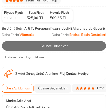
1 Yorumlar
Yorum Yap
Piyasa Fiyatı
Satış Fiyatı
Havale Fiyatı
525,00
TL
525,00
TL
509,25
TL
Bu Ürünü Satın Al
5 TL Parapuan
Kazan
(Üyelikli Alışverişlerde Geçerli)
Vitamaks
Bitkisel Besin Destekleri
Daha Fazla
Daha Fazla
Gelince Haber Ver
Listeye Ekle
Fiyat Alarmı
2 Adet Güneş Ürünü Alanlara
Plaj Çantası Hediye
1 Yoru
Ürün Açıklaması
Ödeme Seçenekleri
Marka Adı :
Vicol
Ürün Adı :
Vicol Bitkisel Damla