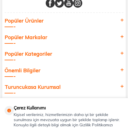
buluşturuyor ve online alışveriş deneyiminizi en iyi hale getiriyoruz.
Sağlık, güzellik ve iyi yaşam için aradığınız her şey burada!
Siz de kendinizi yenilemek, sağlığınızı desteklemek ve güzelliğinize
Popüler Ürünler
değer katmak için bize katılın!
Popüler Markalar
Popüler Kategoriler
Önemli Bilgiler
Turuncukasa Kurumsal
Hızlı Erişim
Çerez Kullanımı
Kişisel verileriniz, hizmetlerimizin daha iyi bir şekilde
Uygulamalarımız
sunulması için mevzuata uygun bir şekilde toplanıp işlenir.
Konuyla ilgili detaylı bilgi almak için Gizlilik Politikamızı