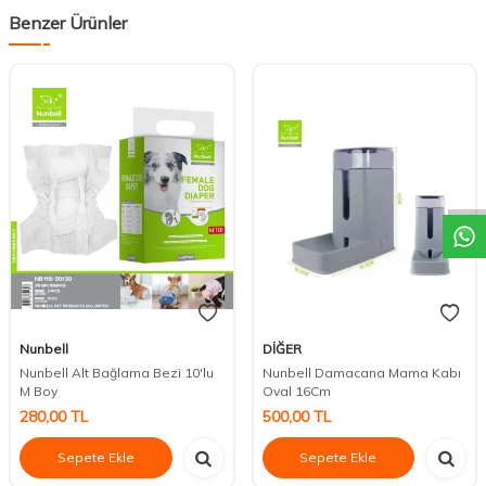
Benzer Ürünler
DESTEK
Nunbell
DİĞER
Nunbell Alt Bağlama Bezi 10'lu
Nunbell Damacana Mama Kabı
M Boy
Oval 16Cm
280,00
TL
500,00
TL
Sepete Ekle
Sepete Ekle