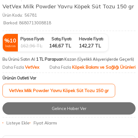
VetVex Milk Powder Yavru Köpek Süt Tozu 150 gr
Ürün Kodu:
56781
Barkod:
8680713008818
Piyasa Fiyatı
Satış Fiyatı
Havale Fiyatı
%
10
162,96
TL
146,67
TL
142,27
TL
İndirim
Bu Ürünü Satın Al
1 TL Parapuan
Kazan
(Üyelikli Alışverişlerde Geçerli)
VetVex
Köpek Bakımı ve Sağlığı Ürünleri
Daha Fazla
Daha Fazla
Ürünün Outleti Var
VetVex Milk Powder Yavru Köpek Süt Tozu 150 gr
Gelince Haber Ver
Listeye Ekle
Fiyat Alarmı