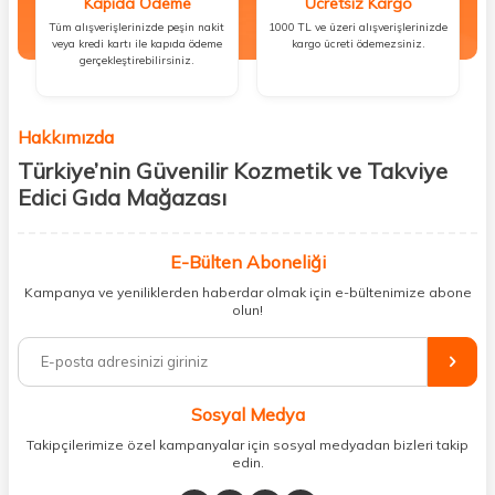
Kapıda Ödeme
Ücretsiz Kargo
Tüm alışverişlerinizde peşin nakit
1000 TL ve üzeri alışverişlerinizde
veya kredi kartı ile kapıda ödeme
kargo ücreti ödemezsiniz.
gerçekleştirebilirsiniz.
Hakkımızda
Türkiye’nin Güvenilir Kozmetik ve Takviye
Edici Gıda Mağazası
Güzellik, sağlık ve iyi hissetmek herkesin hakkı! Biz de bu vizyonla, hem
kişisel bakım hem de takviye edici gıda ürünlerini sizlerle
E-Bülten Aboneliği
buluşturuyoruz. Artık mağaza mağaza dolaşmanıza gerek yok;
Kampanya ve yeniliklerden haberdar olmak için e-bültenimize abone
ihtiyacınız olan her şeyi tek bir çatı altında topluyor ve kapınıza kadar
olun!
güvenle ulaştırıyoruz.
%100 orijinal kozmetik ve sağlık ürünleriyle güzelliğinizi tamamlayabilir,
vücudunuzu desteklemek için güvenilir takviye edici gıdalara
ulaşabilirsiniz. Cilt bakımından saç bakımına, makyajdan vitamin ve
Sosyal Medya
minerallere kadar binlerce ürünü uygun fiyat ve hızlı kargo avantajıyla
sunuyoruz.
Takipçilerimize özel kampanyalar için sosyal medyadan bizleri takip
edin.
Müşteri memnuniyetini ön planda tutarak, en kaliteli markaları sizlerle