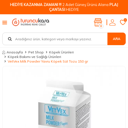
HEDİYE KAZANMA ZAMANI !!!
2 Adet Güneş Ürünü Alana
PLAJ
ÇANTASI
HEDİYE
0
0
ARA
Anasayfa
Pet Shop
Köpek Ürünleri
Köpek Bakımı ve Sağlığı Ürünleri
VetVex Milk Powder Yavru Köpek Süt Tozu 150 gr