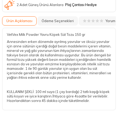
2 Adet Güneş Ürünü Alanlara
Plaj Çantası Hediye
Yorum
Ürün Açıklaması
Ödeme Seçenekleri
VetVex Milk Powder Yavru Köpek Süt Tozu 150 gr
Annesinden erken dönemde ayrılmış yavrular ve öksüz yavrular
için anne sütünün içerdiği doğal besin maddelerini içeren vitamin,
mineral ve yağ gibi yavrunun tüm ihtiyaçlarının zamanlarında
takviye besin olarak da kullanılması uygundur. Bu ürün dengeli bir
formül tozu yüksek değerli besin maddeleri içerdiğinden hamilelik
esnasın da ve yavruları emzirme karşılayabilecek nitelik süt tozu
mamasıdır. 1 ile 90 günlük yavrular için uygun olan bu süt
içerisinde gerekli olan bütün proteinleri, vitaminleri, mineralleri ve
yağları ihtiva ederek anne sütü yerine kullanılır.
KULLANIM ŞEKLİ: 100 ml suya (1 çay bardağı) 2 tatlı kaşığı köpek
sütü koyun ve iyice karıştırın.İhtiyaca göre 4saatte bir verilebilir.
Hazırlandıktan sonra 45 dakika içinde tüketilmelidir.