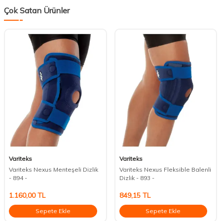
Çok Satan Ürünler
Variteks
Variteks
Variteks Nexus Menteşeli Dizlik
Variteks Nexus Fleksible Balenli
- 894 -
Dizlik - 893 -
1.160,00
TL
849,15
TL
Sepete Ekle
Sepete Ekle