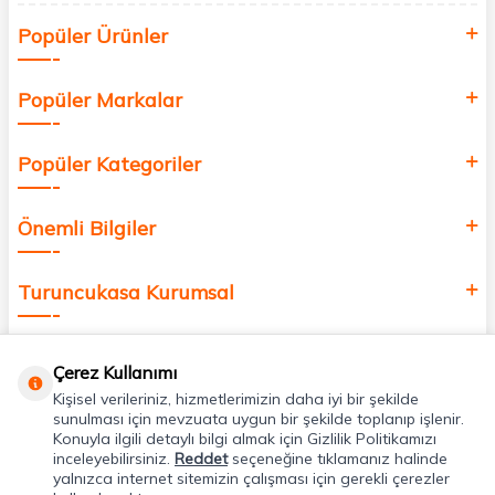
Siz de kendinizi yenilemek, sağlığınızı desteklemek ve güzelliğinize
Popüler Ürünler
değer katmak için bize katılın!
Popüler Markalar
Popüler Kategoriler
Önemli Bilgiler
Turuncukasa Kurumsal
Hızlı Erişim
Çerez Kullanımı
Kişisel verileriniz, hizmetlerimizin daha iyi bir şekilde
Uygulamalarımız
sunulması için mevzuata uygun bir şekilde toplanıp işlenir.
Konuyla ilgili detaylı bilgi almak için Gizlilik Politikamızı
inceleyebilirsiniz.
Reddet
seçeneğine tıklamanız halinde
yalnızca internet sitemizin çalışması için gerekli çerezler
Adres & İletişim