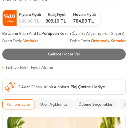
Piyasa Fiyatı
Satış Fiyatı
Havale Fiyatı
%
10
899,00
TL
809,10
TL
784,83
TL
İndirim
Bu Ürünü Satın Al
8 TL Parapuan
Kazan
(Üyelikli Alışverişlerde Geçerli)
Variteks
Ortopedik Korseler
Daha Fazla
Daha Fazla
Gelince Haber Ver
Listeye Ekle
Fiyat Alarmı
2 Adet Güneş Ürünü Alanlara
Plaj Çantası Hediye
Kampanyalar
Ürün Açıklaması
Ödeme Seçenekleri