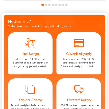
Neden Biz?
Bizleri tercih etmeniz için geçerli birkaç sebep.
Hızlı Kargo
Güvenli Alışveriş
Hafta içi saat 14:00’ten önce
Tüm bilgileriniz 256 Bit SSL
oluşturduğunuz tüm siparişler
sertifikasıyla korunmaktadır.
aynı gün kargoya verilmektedir.
Güvenle alışveriş yapabilirsiniz.
Kapıda Ödeme
Ücretsiz Kargo
Tüm alışverişlerinizde peşin nakit
1000 TL ve üzeri alışverişlerinizde
veya kredi kartı ile kapıda ödeme
kargo ücreti ödemezsiniz.