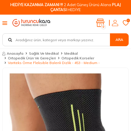
HEDİYE KAZANMA ZAMANI !!!
2 Adet Güneş Ürünü Alana
PLAJ
ÇANTASI
HEDİYE
0
0
ARA
Anasayfa
Sağlık Ve Medikal
Medikal
Ortopedik Ürün Ve Gereçleri
Ortopedik Korseler
Variteks Örme Fleksible Balenli Dizlik - 453 - Medium -