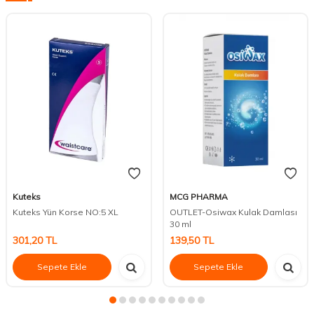
Kuteks
MCG PHARMA
Kuteks Yün Korse NO:5 XL
OUTLET-Osiwax Kulak Damlası
30 ml
301,20
TL
139,50
TL
Sepete Ekle
Sepete Ekle