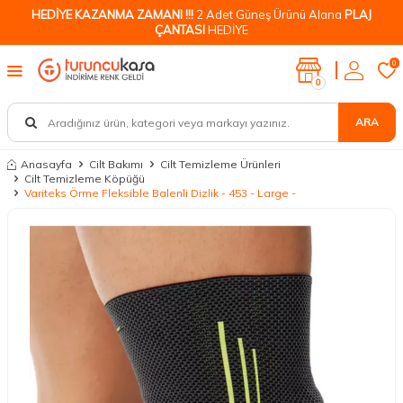
HEDİYE KAZANMA ZAMANI !!!
2 Adet Güneş Ürünü Alana
PLAJ
ÇANTASI
HEDİYE
0
0
ARA
Anasayfa
Cilt Bakımı
Cilt Temizleme Ürünleri
Cilt Temizleme Köpüğü
Variteks Örme Fleksible Balenli Dizlik - 453 - Large -