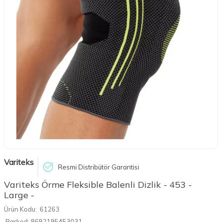
Variteks
Resmi Distribütör Garantisi
Variteks Örme Fleksible Balenli Dizlik - 453 -
Large -
Ürün Kodu:
61263
Barkod:
8692195453031