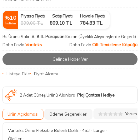
Piyasa Fiyatı
Satış Fiyatı
Havale Fiyatı
%
10
899,00
TL
809,10
TL
784,83
TL
İndirim
Bu Ürünü Satın Al
8 TL Parapuan
Kazan
(Üyelikli Alışverişlerde Geçerli)
Variteks
Cilt Temizleme Köpüğü
Daha Fazla
Daha Fazla
Gelince Haber Ver
Listeye Ekle
Fiyat Alarmı
2 Adet Güneş Ürünü Alanlara
Plaj Çantası Hediye
Yorum
Ürün Açıklaması
Ödeme Seçenekleri
Variteks Örme Fleksible Balenli Dizlik - 453 - Large -
Ölçüleri :