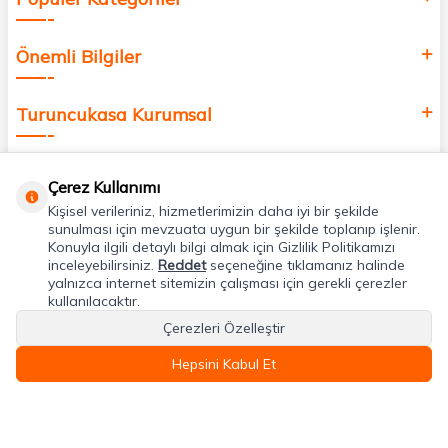
Önemli Bilgiler
Turuncukasa Kurumsal
Hızlı Erişim
Çerez Kullanımı
Kişisel verileriniz, hizmetlerimizin daha iyi bir şekilde
Uygulamalarımız
sunulması için mevzuata uygun bir şekilde toplanıp işlenir.
Konuyla ilgili detaylı bilgi almak için Gizlilik Politikamızı
inceleyebilirsiniz.
Reddet
seçeneğine tıklamanız halinde
yalnızca internet sitemizin çalışması için gerekli çerezler
Adres & İletişim
kullanılacaktır.
Çerezleri Özelleştir
Hepsini Kabul Et