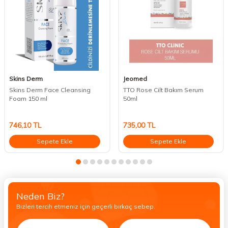
Skins Derm
Jeomed
Skins Derm Face Cleansing
TTO Rose Cilt Bakım Serum
Foam 150 ml
50ml
746,10
TL
735,00
TL
Sepete Ekle
Sepete Ekle
Neden Biz?
Bizleri tercih etmeniz için geçerli birkaç sebep.