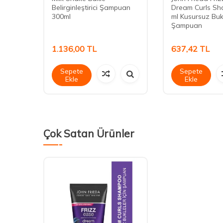
Belirginleştirici Şampuan
Dream Curls S
300ml
ml Kusursuz Bukl
Şampuan
1.136,00
TL
637,42
TL
Sepete
Sepete
Ekle
Ekle
Çok Satan Ürünler