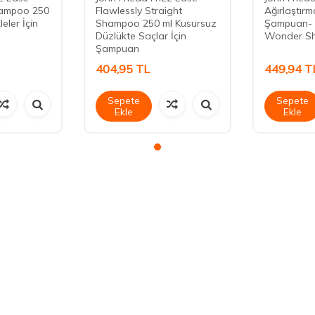
hampoo 250
Flawlessly Straight
Ağırlaştırm
eler İçin
Shampoo 250 ml Kusursuz
Şampuan- 
Düzlükte Saçlar İçin
Wonder Sh
Şampuan
404,95
TL
449,94
T
Sepete
Sepete
Ekle
Ekle