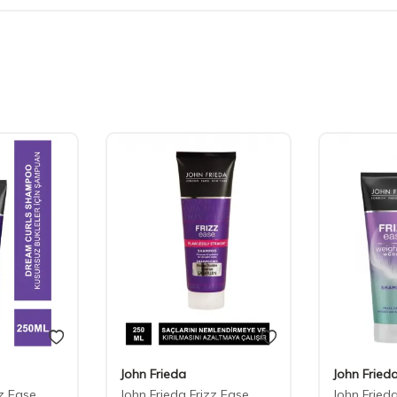
John Frieda
John Fried
zz Ease
John Frieda Frizz Ease
John Fried