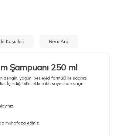
de Koşulları
Beni Ara
kım Şampuanı 250 ml
en zengin, yoğun, besleyici formülü ile saçınızı
r. İçerdiği bitkisel keratin sayesinde saçın
layınız.
ında muhafaza ediniz.