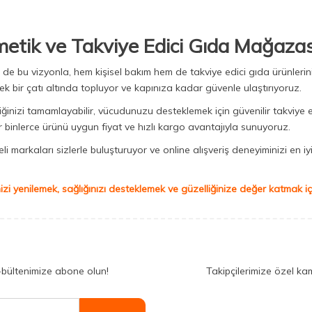
metik ve Takviye Edici Gıda Mağazas
Biz de bu vizyonla, hem kişisel bakım hem de takviye edici gıda ürünler
ek bir çatı altında topluyor ve kapınıza kadar güvenle ulaştırıyoruz.
iğinizi tamamlayabilir, vücudunuzu desteklemek için güvenilir takviye e
binlerce ürünü uygun fiyat ve hızlı kargo avantajıyla sunuyoruz.
 markaları sizlerle buluşturuyor ve online alışveriş deneyiminizi en iyi 
izi yenilemek, sağlığınızı desteklemek ve güzelliğinize değer katmak için
-bültenimize abone olun!
Takipçilerimize özel ka