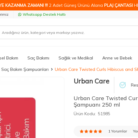
YE KAZANMA ZAMANI !!!
2 Adet Güneş Ürünü Alana
PLAJ ÇANTASI
H
rimiz
Whatsapp Destek Hattı
isel Bakım
Saç Bakımı
Sağlık ve Medikal
Anne ve Bebek
z Saç Bakım Şampuanları
Urban Care Twisted Curls Hibiscus and 
Urban Care
Res
Urban Care Twisted Cur
Şampuanı 250 ml
Ürün Kodu:
51985
1 Yorumlar
Yo