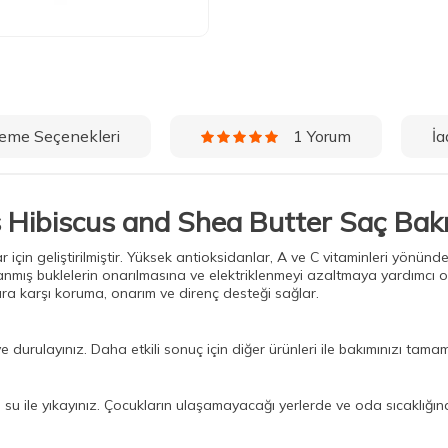
eme Seçenekleri
İa
1 Yorum
s Hibiscus and Shea Butter Saç Ba
r için geliştirilmiştir. Yüksek antioksidanlar, A ve C vitaminleri yönünd
nmış buklelerin onarılmasına ve elektriklenmeyi azaltmaya yardımcı olu
ra karşı koruma, onarım ve direnç desteği sağlar.
durulayınız. Daha etkili sonuç için diğer ürünleri ile bakımınızı tamam
 su ile yıkayınız. Çocukların ulaşamayacağı yerlerde ve oda sıcaklığ