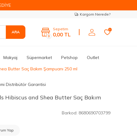
EDİYE
Kargom Nerede?
Sepetim
0
ARA
0,00
TL
0
Makyaj
Süpermarket
Petshop
Outlet
Shea Butter Saç Bakım Şampuanı 250 ml
mi Distribütör Garantisi
ls Hibiscus and Shea Butter Saç Bakım
Barkod:
8680690703799
rum Yap