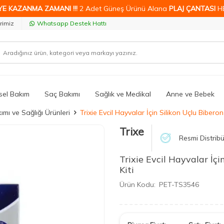
YE KAZANMA ZAMANI !!!
2 Adet Güneş Ürünü Alana
PLAJ ÇANTASI
H
rimiz
Whatsapp Destek Hattı
isel Bakım
Saç Bakımı
Sağlık ve Medikal
Anne ve Bebek
mı ve Sağlığı Ürünleri
Trixie Evcil Hayvalar İçin Silikon Uçlu Biberon
Trixe
Resmi Distribü
Trixie Evcil Hayvalar İç
Kiti
Ürün Kodu:
PET-TS3546