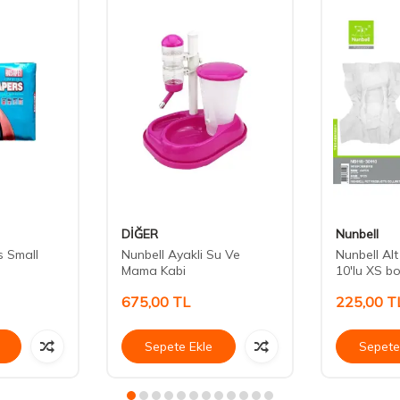
DİĞER
Nunbell
s Small
Nunbell Ayakli Su Ve
Nunbell Al
Mama Kabi
10'lu XS b
675,00
TL
225,00
T
Sepete Ekle
Sepete