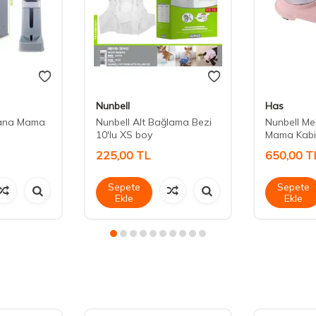
Nunbell
Has
ana Mama
Nunbell Alt Bağlama Bezi
Nunbell Me
10'lu XS boy
Mama Kabi İ
225,00
TL
650,00
T
Sepete
Sepete
Ekle
Ekle