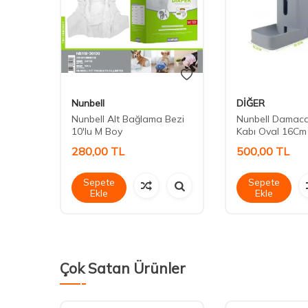
Nunbell
DİĞER
egl
Nunbell Alt Bağlama Bezi
Nunbell Damac
10'lu M Boy
Kabı Oval 16Cm
280,00
TL
500,00
TL
Sepete
Sepete
Ekle
Ekle
Çok Satan Ürünler