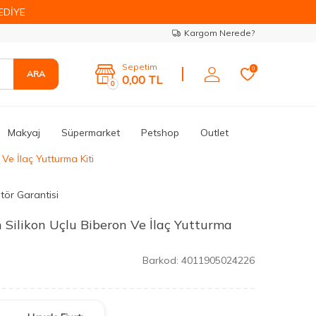
EDİYE
Kargom Nerede?
Sepetim
0
ARA
0,00
TL
0
Makyaj
Süpermarket
Petshop
Outlet
 Ve İlaç Yutturma Kiti
tör Garantisi
in Silikon Uçlu Biberon Ve İlaç Yutturma
Barkod:
4011905024226