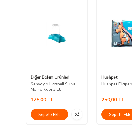
Diğer Bakım Ürünleri
Hushpet
mlası
Şenyayla Hazneli Su ve
Hushpet Diaper
Mama Kabı 3 Lt.
175,00
TL
250,00
TL
Sepete Ekle
Sepete Ekle