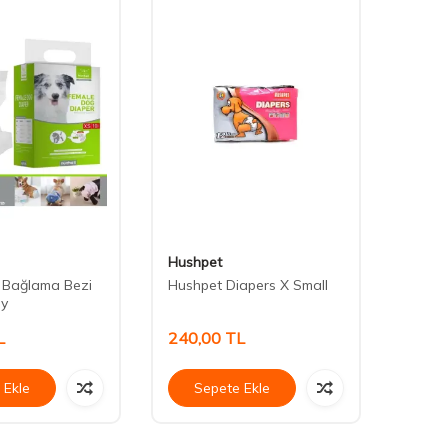
Hushpet
Daisy
t Bağlama Bezi
Hushpet Diapers X Small
Daisy 
oy
Şampu
L
240,00
TL
80,0
 Ekle
Sepete Ekle
Se