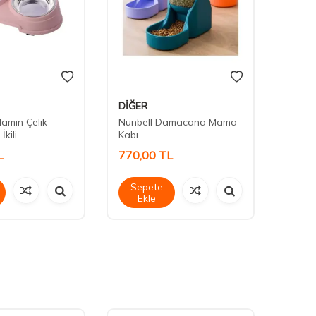
DİĞER
Diğer 
lamin Çelik
Nunbell Damacana Mama
Nunbe
kili
Kabı
Kabı
L
770,00
TL
770,
Sepete
Sep
Ekle
Ek