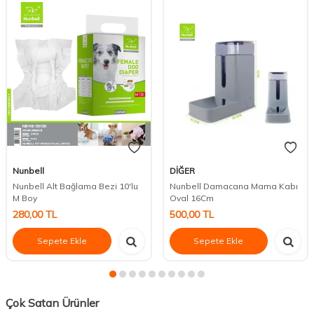
Nunbell
DİĞER
Nunbell Alt Bağlama Bezi 10'lu
Nunbell Damacana Mama Kabı
M Boy
Oval 16Cm
280,00
TL
500,00
TL
Sepete Ekle
Sepete Ekle
Çok Satan Ürünler