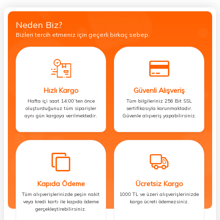
Neden Biz?
Bizleri tercih etmeniz için geçerli birkaç sebep.
Hızlı Kargo
Güvenli Alışveriş
Hafta içi saat 14:00’ten önce
Tüm bilgileriniz 256 Bit SSL
oluşturduğunuz tüm siparişler
sertifikasıyla korunmaktadır.
aynı gün kargoya verilmektedir.
Güvenle alışveriş yapabilirsiniz.
Kapıda Ödeme
Ücretsiz Kargo
Tüm alışverişlerinizde peşin nakit
1000 TL ve üzeri alışverişlerinizde
veya kredi kartı ile kapıda ödeme
kargo ücreti ödemezsiniz.
gerçekleştirebilirsiniz.