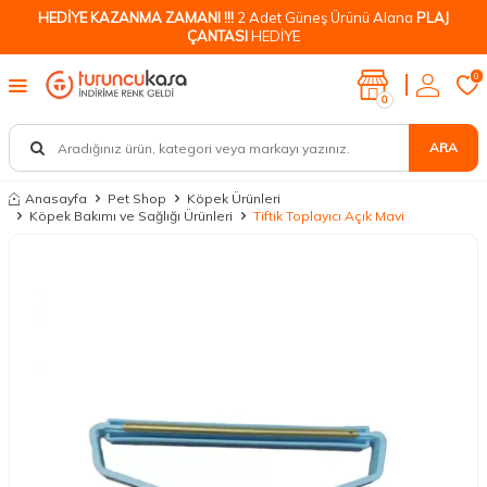
HEDİYE KAZANMA ZAMANI !!!
2 Adet Güneş Ürünü Alana
PLAJ
ÇANTASI
HEDİYE
0
0
ARA
Anasayfa
Pet Shop
Köpek Ürünleri
Köpek Bakımı ve Sağlığı Ürünleri
Tiftik Toplayıcı Açık Mavi