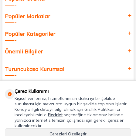
Popüler Markalar
Popüler Kategoriler
Önemli Bilgiler
Turuncukasa Kurumsal
Hızlı Erişim
Çerez Kullanımı
Kişisel verileriniz, hizmetlerimizin daha iyi bir şekilde
Uygulamalarımız
sunulması için mevzuata uygun bir şekilde toplanıp işlenir.
Konuyla ilgili detaylı bilgi almak için Gizlilik Politikamızı
inceleyebilirsiniz.
Reddet
seçeneğine tıklamanız halinde
yalnızca internet sitemizin çalışması için gerekli çerezler
Adres & İletişim
kullanılacaktır.
Çerezleri Özelleştir