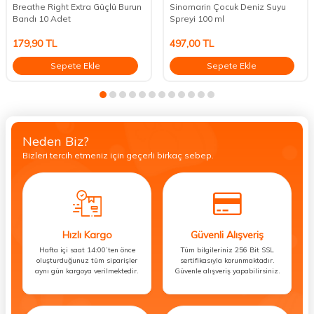
Breathe Right Extra Güçlü Burun
Sinomarin Çocuk Deniz Suyu
Bandı 10 Adet
Spreyi 100 ml
179,90
TL
497,00
TL
Sepete Ekle
Sepete Ekle
Neden Biz?
Bizleri tercih etmeniz için geçerli birkaç sebep.
Hızlı Kargo
Güvenli Alışveriş
Hafta içi saat 14:00’ten önce
Tüm bilgileriniz 256 Bit SSL
oluşturduğunuz tüm siparişler
sertifikasıyla korunmaktadır.
aynı gün kargoya verilmektedir.
Güvenle alışveriş yapabilirsiniz.