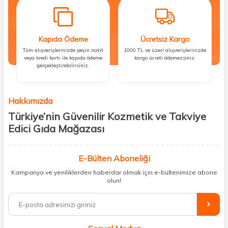
Kapıda Ödeme
Ücretsiz Kargo
Tüm alışverişlerinizde peşin nakit
1000 TL ve üzeri alışverişlerinizde
veya kredi kartı ile kapıda ödeme
kargo ücreti ödemezsiniz.
gerçekleştirebilirsiniz.
Hakkımızda
Türkiye’nin Güvenilir Kozmetik ve Takviye
Edici Gıda Mağazası
Güzellik, sağlık ve iyi hissetmek herkesin hakkı! Biz de bu vizyonla, hem
kişisel bakım hem de takviye edici gıda ürünlerini sizlerle
E-Bülten Aboneliği
buluşturuyoruz. Artık mağaza mağaza dolaşmanıza gerek yok;
Kampanya ve yeniliklerden haberdar olmak için e-bültenimize abone
ihtiyacınız olan her şeyi tek bir çatı altında topluyor ve kapınıza kadar
olun!
güvenle ulaştırıyoruz.
%100 orijinal kozmetik ve sağlık ürünleriyle güzelliğinizi tamamlayabilir,
vücudunuzu desteklemek için güvenilir takviye edici gıdalara
ulaşabilirsiniz. Cilt bakımından saç bakımına, makyajdan vitamin ve