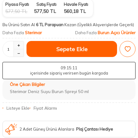
Piyasa Fiyatı
Satış Fiyatı
Havale Fiyatı
577,50
TL
577,50
TL
560,18
TL
Bu Ürünü Satın Al
6 TL Parapuan
Kazan
(Üyelikli Alışverişlerde Geçerli)
Sterimar
Burun Açıcı Ürünler
Daha Fazla
Daha Fazla
Sepete Ekle
09
:15
:10
içerisinde sipariş verirsen bugün kargoda
Öne Çıkan Bilgiler
Sterimar Deniz Suyu Burun Spreyi 50 ml
Listeye Ekle
Fiyat Alarmı
2 Adet Güneş Ürünü Alanlara
Plaj Çantası Hediye