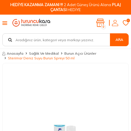
HEDİYE KAZANMA ZAMANI !!!
2 Adet Güneş Ürünü Alana
PLAJ
ÇANTASI
HEDİYE
0
0
ARA
Anasayfa
Sağlık Ve Medikal
Burun Açıcı Ürünler
Sterimar Deniz Suyu Burun Spreyi 50 ml