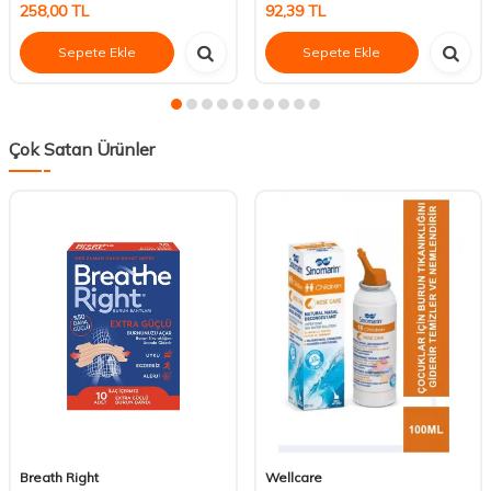
258,00
TL
92,39
TL
Sepete Ekle
Sepete Ekle
Çok Satan Ürünler
Breath Right
Wellcare