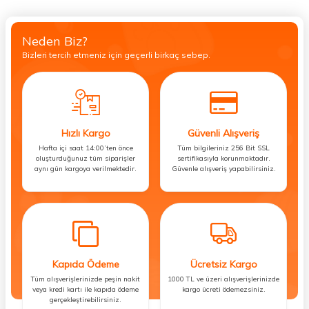
Neden Biz?
Bizleri tercih etmeniz için geçerli birkaç sebep.
Hızlı Kargo
Güvenli Alışveriş
Hafta içi saat 14:00’ten önce
Tüm bilgileriniz 256 Bit SSL
oluşturduğunuz tüm siparişler
sertifikasıyla korunmaktadır.
aynı gün kargoya verilmektedir.
Güvenle alışveriş yapabilirsiniz.
Kapıda Ödeme
Ücretsiz Kargo
Tüm alışverişlerinizde peşin nakit
1000 TL ve üzeri alışverişlerinizde
veya kredi kartı ile kapıda ödeme
kargo ücreti ödemezsiniz.
gerçekleştirebilirsiniz.