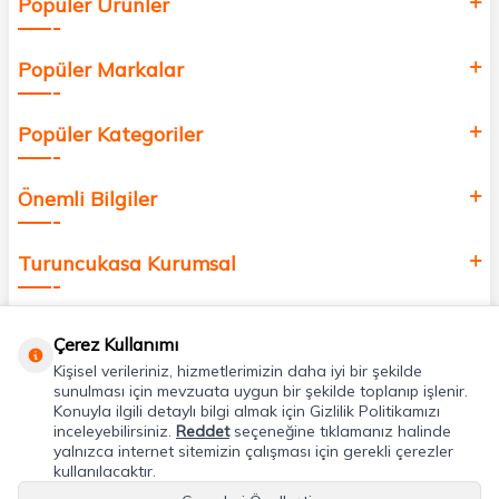
Popüler Ürünler
değer katmak için bize katılın!
Popüler Markalar
Popüler Kategoriler
Önemli Bilgiler
Turuncukasa Kurumsal
Hızlı Erişim
Çerez Kullanımı
Kişisel verileriniz, hizmetlerimizin daha iyi bir şekilde
Uygulamalarımız
sunulması için mevzuata uygun bir şekilde toplanıp işlenir.
Konuyla ilgili detaylı bilgi almak için Gizlilik Politikamızı
inceleyebilirsiniz.
Reddet
seçeneğine tıklamanız halinde
yalnızca internet sitemizin çalışması için gerekli çerezler
Adres & İletişim
kullanılacaktır.