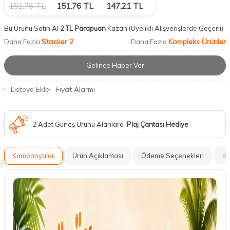
151,76
TL
151,76
TL
147,21
TL
Bu Ürünü Satın Al
2 TL Parapuan
Kazan
(Üyelikli Alışverişlerde Geçerli)
Stacker 2
Kompleks Ürünler
Daha Fazla
Daha Fazla
Gelince Haber Ver
Listeye Ekle
Fiyat Alarmı
2 Adet Güneş Ürünü Alanlara
Plaj Çantası Hediye
Kampanyalar
Ürün Açıklaması
Ödeme Seçenekleri