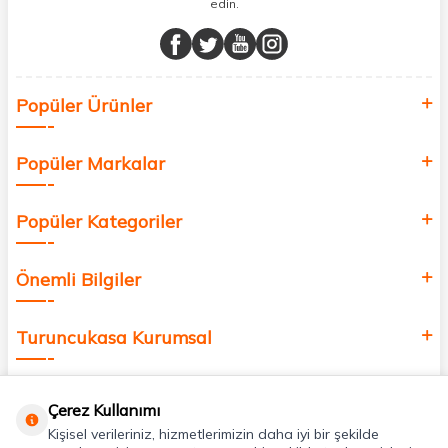
edin.
Müşteri memnuniyetini ön planda tutarak, en kaliteli markaları sizlerle
buluşturuyor ve online alışveriş deneyiminizi en iyi hale getiriyoruz.
Sağlık, güzellik ve iyi yaşam için aradığınız her şey burada!
Siz de kendinizi yenilemek, sağlığınızı desteklemek ve güzelliğinize
Popüler Ürünler
değer katmak için bize katılın!
Popüler Markalar
Popüler Kategoriler
Önemli Bilgiler
Turuncukasa Kurumsal
Hızlı Erişim
Çerez Kullanımı
Kişisel verileriniz, hizmetlerimizin daha iyi bir şekilde