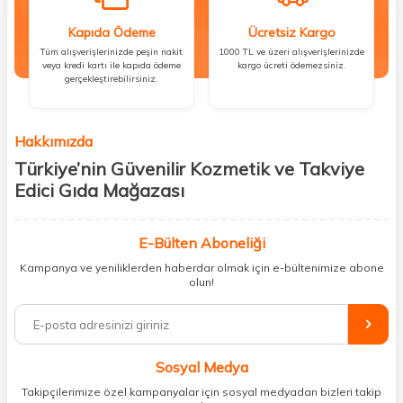
Kapıda Ödeme
Ücretsiz Kargo
Tüm alışverişlerinizde peşin nakit
1000 TL ve üzeri alışverişlerinizde
veya kredi kartı ile kapıda ödeme
kargo ücreti ödemezsiniz.
gerçekleştirebilirsiniz.
Hakkımızda
Türkiye’nin Güvenilir Kozmetik ve Takviye
Edici Gıda Mağazası
Güzellik, sağlık ve iyi hissetmek herkesin hakkı! Biz de bu vizyonla, hem
kişisel bakım hem de takviye edici gıda ürünlerini sizlerle
E-Bülten Aboneliği
buluşturuyoruz. Artık mağaza mağaza dolaşmanıza gerek yok;
Kampanya ve yeniliklerden haberdar olmak için e-bültenimize abone
ihtiyacınız olan her şeyi tek bir çatı altında topluyor ve kapınıza kadar
olun!
güvenle ulaştırıyoruz.
%100 orijinal kozmetik ve sağlık ürünleriyle güzelliğinizi tamamlayabilir,
vücudunuzu desteklemek için güvenilir takviye edici gıdalara
ulaşabilirsiniz. Cilt bakımından saç bakımına, makyajdan vitamin ve
Sosyal Medya
minerallere kadar binlerce ürünü uygun fiyat ve hızlı kargo avantajıyla
sunuyoruz.
Takipçilerimize özel kampanyalar için sosyal medyadan bizleri takip