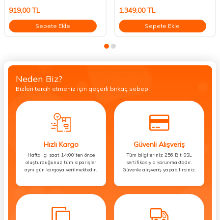
919,00
TL
1.349,00
TL
Sepete Ekle
Sepete Ekle
Neden Biz?
Bizleri tercih etmeniz için geçerli birkaç sebep.
Hızlı Kargo
Güvenli Alışveriş
Hafta içi saat 14:00’ten önce
Tüm bilgileriniz 256 Bit SSL
oluşturduğunuz tüm siparişler
sertifikasıyla korunmaktadır.
aynı gün kargoya verilmektedir.
Güvenle alışveriş yapabilirsiniz.