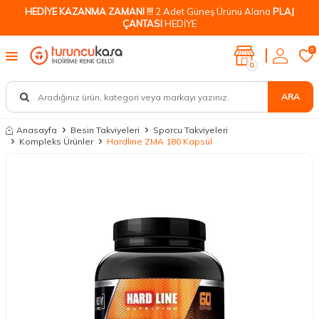
HEDİYE KAZANMA ZAMANI !!!
2 Adet Güneş Ürünü Alana
PLAJ
ÇANTASI
HEDİYE
0
0
ARA
Anasayfa
Besin Takviyeleri
Sporcu Takviyeleri
Kompleks Ürünler
Hardline ZMA 180 Kapsül