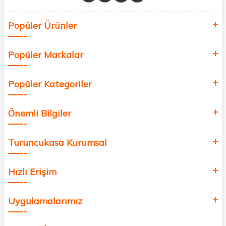
Sağlık, güzellik ve iyi yaşam için aradığınız her şey burada!
Siz de kendinizi yenilemek, sağlığınızı desteklemek ve güzelliğinize
Popüler Ürünler
değer katmak için bize katılın!
Popüler Markalar
Popüler Kategoriler
Önemli Bilgiler
Turuncukasa Kurumsal
Hızlı Erişim
Uygulamalarımız