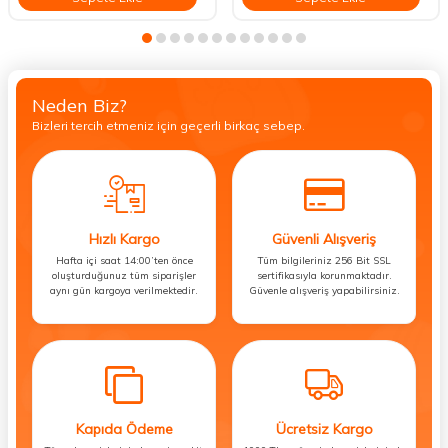
Neden Biz?
Bizleri tercih etmeniz için geçerli birkaç sebep.
Hızlı Kargo
Güvenli Alışveriş
Hafta içi saat 14:00’ten önce
Tüm bilgileriniz 256 Bit SSL
oluşturduğunuz tüm siparişler
sertifikasıyla korunmaktadır.
aynı gün kargoya verilmektedir.
Güvenle alışveriş yapabilirsiniz.
Kapıda Ödeme
Ücretsiz Kargo