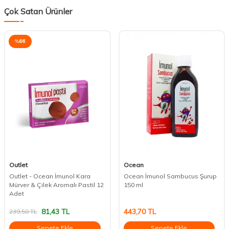
Çok Satan Ürünler
%
66
Outlet
Ocean
Outlet - Ocean İmunol Kara
Ocean İmunol Sambucus Şurup
Mürver & Çilek Aromalı Pastil 12
150 ml
Adet
81,43
TL
443,70
TL
239,50
TL
Sepete Ekle
Sepete Ekle