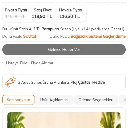
Piyasa Fiyatı
Satış Fiyatı
Havale Fiyatı
119,90
TL
119,90
TL
116,30
TL
Bu Ürünü Satın Al
1 TL Parapuan
Kazan
(Üyelikli Alışverişlerde Geçerli)
Sovital
Bağışıklık Sistemi Güçlendirme
Daha Fazla
Daha Fazla
Gelince Haber Ver
Listeye Ekle
Fiyat Alarmı
2 Adet Güneş Ürünü Alanlara
Plaj Çantası Hediye
Kampanyalar
Ürün Açıklaması
Ödeme Seçenekleri