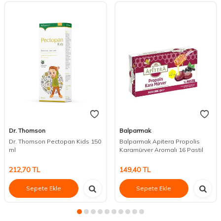
Dr. Thomson
Balparmak
Dr. Thomson Pectopan Kids 150
Balparmak Apitera Propolis
ml
Karamürver Aromalı 16 Pastil
212,70
TL
149,40
TL
Sepete Ekle
Sepete Ekle