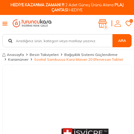
HEDİYE KAZANMA ZAMANI !!!
2 Adet Güneş Ürünü Alana
PLAJ
ÇANTASI
HEDİYE
0
0
ARA
Anasayfa
Besin Takviyeleri
Bağışıklık Sistemi Güçlendirme
Karamürver
Sovital Sambucus Kara Mürver 20 Efervesan Tablet