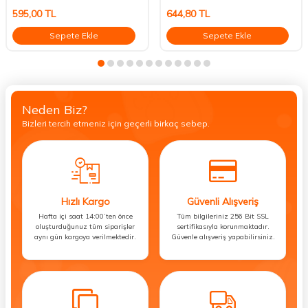
595,00
TL
644,80
TL
Sepete Ekle
Sepete Ekle
Neden Biz?
Bizleri tercih etmeniz için geçerli birkaç sebep.
Hızlı Kargo
Güvenli Alışveriş
Hafta içi saat 14:00’ten önce
Tüm bilgileriniz 256 Bit SSL
oluşturduğunuz tüm siparişler
sertifikasıyla korunmaktadır.
aynı gün kargoya verilmektedir.
Güvenle alışveriş yapabilirsiniz.