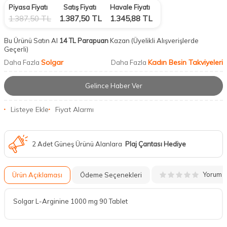
Piyasa Fiyatı
Satış Fiyatı
Havale Fiyatı
1.387,50
TL
1.387,50
TL
1.345,88
TL
Bu Ürünü Satın Al
14 TL Parapuan
Kazan
(Üyelikli Alışverişlerde
Geçerli)
Solgar
Kadın Besin Takviyeleri
Daha Fazla
Daha Fazla
Gelince Haber Ver
Listeye Ekle
Fiyat Alarmı
2 Adet Güneş Ürünü Alanlara
Plaj Çantası Hediye
Yorum
Ürün Açıklaması
Ödeme Seçenekleri
Solgar L-Arginine 1000 mg 90 Tablet