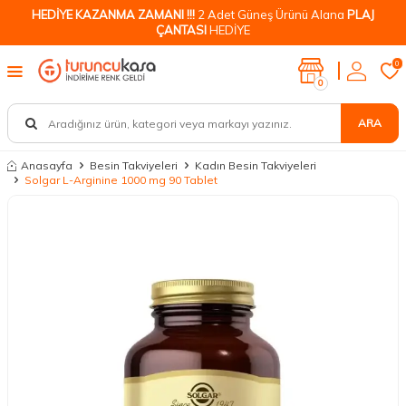
HEDİYE KAZANMA ZAMANI !!!
2 Adet Güneş Ürünü Alana
PLAJ
ÇANTASI
HEDİYE
0
0
ARA
Anasayfa
Besin Takviyeleri
Kadın Besin Takviyeleri
Solgar L-Arginine 1000 mg 90 Tablet