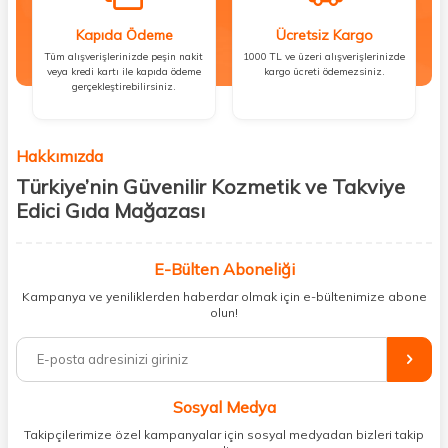
Kapıda Ödeme
Ücretsiz Kargo
Tüm alışverişlerinizde peşin nakit
1000 TL ve üzeri alışverişlerinizde
veya kredi kartı ile kapıda ödeme
kargo ücreti ödemezsiniz.
gerçekleştirebilirsiniz.
Hakkımızda
Türkiye’nin Güvenilir Kozmetik ve Takviye
Edici Gıda Mağazası
Güzellik, sağlık ve iyi hissetmek herkesin hakkı! Biz de bu vizyonla, hem
kişisel bakım hem de takviye edici gıda ürünlerini sizlerle
E-Bülten Aboneliği
buluşturuyoruz. Artık mağaza mağaza dolaşmanıza gerek yok;
Kampanya ve yeniliklerden haberdar olmak için e-bültenimize abone
ihtiyacınız olan her şeyi tek bir çatı altında topluyor ve kapınıza kadar
olun!
güvenle ulaştırıyoruz.
%100 orijinal kozmetik ve sağlık ürünleriyle güzelliğinizi tamamlayabilir,
vücudunuzu desteklemek için güvenilir takviye edici gıdalara
ulaşabilirsiniz. Cilt bakımından saç bakımına, makyajdan vitamin ve
Sosyal Medya
minerallere kadar binlerce ürünü uygun fiyat ve hızlı kargo avantajıyla
sunuyoruz.
Takipçilerimize özel kampanyalar için sosyal medyadan bizleri takip