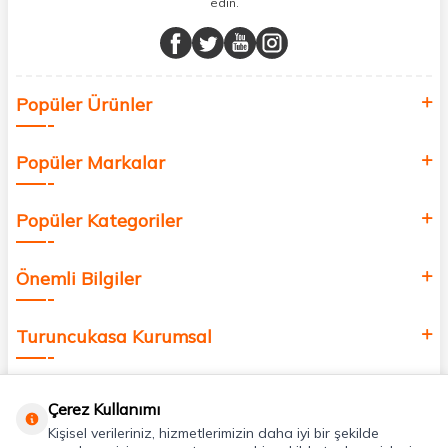
edin.
Müşteri memnuniyetini ön planda tutarak, en kaliteli markaları sizlerle
buluşturuyor ve online alışveriş deneyiminizi en iyi hale getiriyoruz.
Sağlık, güzellik ve iyi yaşam için aradığınız her şey burada!
Siz de kendinizi yenilemek, sağlığınızı desteklemek ve güzelliğinize
Popüler Ürünler
değer katmak için bize katılın!
Popüler Markalar
Popüler Kategoriler
Önemli Bilgiler
Turuncukasa Kurumsal
Hızlı Erişim
Çerez Kullanımı
Kişisel verileriniz, hizmetlerimizin daha iyi bir şekilde