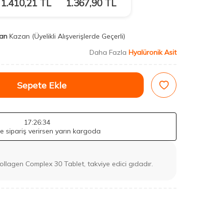
1.410,21
TL
1.367,90
TL
an
Kazan
(Üyelikli Alışverişlerde Geçerli)
Daha Fazla
Hyalüronik Asit
Sepete Ekle
17
:26
:32
de sipariş verirsen yarın kargoda
llagen Complex 30 Tablet, takviye edici gıdadır.