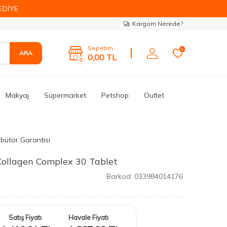
EDİYE
Kargom Nerede?
Sepetim
0
ARA
0,00
TL
0
Makyaj
Süpermarket
Petshop
Outlet
ibütör Garantisi
Collagen Complex 30 Tablet
Barkod:
033984014176
Satış Fiyatı
Havale Fiyatı