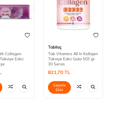
Tabilaç
Barba
ti Collagen
Tab Vitamins All In Kollajen
Barbar
Takviye Edici
Takviye Edici Gıda 503 gr
Three
aşe
30 Servis
30 Ta
L
821,70
TL
574,
Sepete
Sep
Ekle
Ek