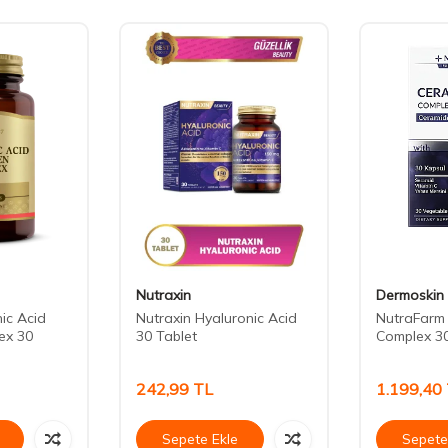
Nutraxin
Dermoskin
ic Acid
Nutraxin Hyaluronic Acid
NutraFarm
ex 30
30 Tablet
Complex 30
242,99
TL
1.199,40
Sepete Ekle
Sepete