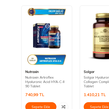
Nutraxin
Solgar
omplex
Nutraxin Artroflex
Solgar Hyaluron
Hyaluronic Acid HYA-C-II
Collagen Compl
90 Tablet
Tablet
740,99
TL
1.410,21
TL
Sepete Ekle
Sepete Ekle