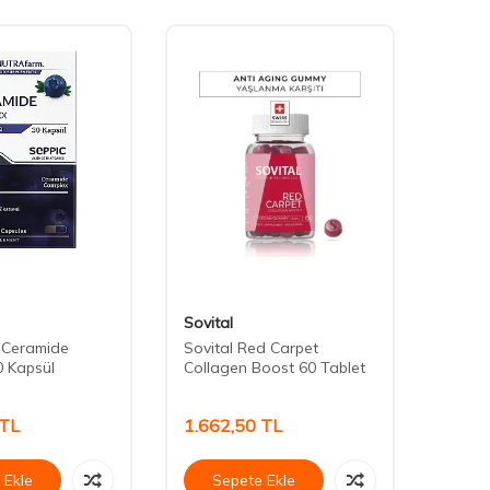
Sovital
Bioxci
 Ceramide
Sovital Red Carpet
Bioxc
 Kapsül
Collagen Boost 60 Tablet
30 Ta
TL
1.662,50
TL
688,
 Ekle
Sepete Ekle
Se