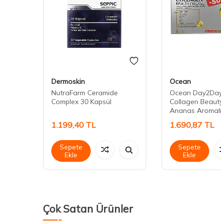
Dermoskin
Ocean
NutraFarm Ceramide
Ocean Day2Day
C-II
Complex 30 Kapsül
Collagen Beauty
Ananas Aromalı
1.199,40
TL
1.690,87
TL
Sepete
Sepete
Ekle
Ekle
Çok Satan Ürünler