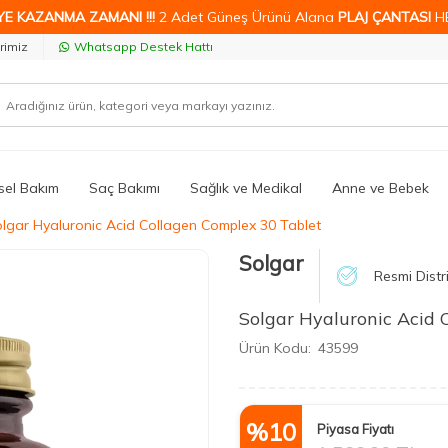
YE KAZANMA ZAMANI !!!
2 Adet Güneş Ürünü Alana
PLAJ ÇANTASI
H
rimiz
Whatsapp Destek Hattı
isel Bakım
Saç Bakımı
Sağlık ve Medikal
Anne ve Bebek
lgar Hyaluronic Acid Collagen Complex 30 Tablet
Solgar
Resmi Distr
Solgar Hyaluronic Acid 
Ürün Kodu:
43599
%
10
Piyasa Fiyatı