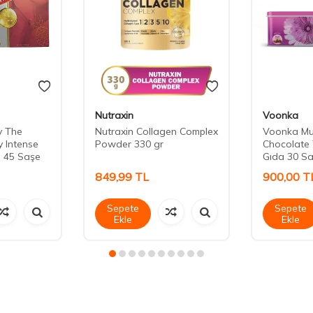
Nutraxin
Voonka
 The
Nutraxin Collagen Complex
Voonka Mul
 Intense
Powder 330 gr
Chocolate 
 45 Saşe
Gıda 30 S
849,99
TL
900,00
T
Sepete
Sepete
Ekle
Ekle