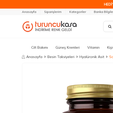
HEDİ
Anasayfa
Siparişlerim
Kategoriler
Banka Bilgile
Cilt Bakımı
Güneş Kremleri
Vitamin
Kiş
Anasayfa
Besin Takviyeleri
Hyalüronik Asit
So