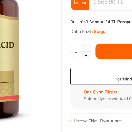
1.566,90
TL
İndirim
Bu Ürünü Satın Al
14 TL Parapu
Daha Fazla
Solgar
içerisin
Öne Çıkan Bilgiler
Solgar Hyaluronic Acid Co
Listeye Ekle
Fiyat Alarmı