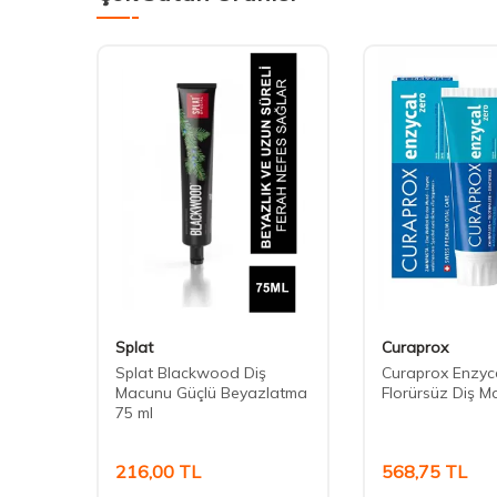
Splat
Curaprox
r-
Splat Blackwood Diş
Curaprox Enzyc
nu 94g
Macunu Güçlü Beyazlatma
Florürsüz Diş M
75 ml
216,00
TL
568,75
TL