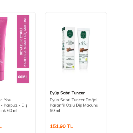
Eyüp Sabri Tuncer
Curap
Be You
Eyüp Sabri Tuncer Doğal
Curap
 - Karpuz - Diş
Karanfil Özlü Diş Macunu
Beyazl
ink 60 ml
90 ml
Kayısı
Orang
L
151,90
TL
587,