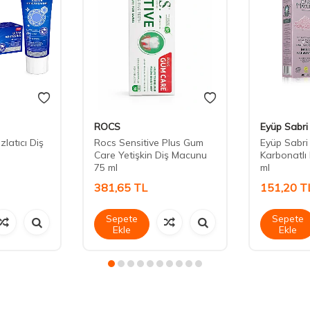
ROCS
Eyüp Sabri
latıcı Diş
Rocs Sensitive Plus Gum
Eyüp Sabri 
Care Yetişkin Diş Macunu
Karbonatlı
75 ml
ml
381,65
TL
151,20
T
Sepete
Sepete
Ekle
Ekle