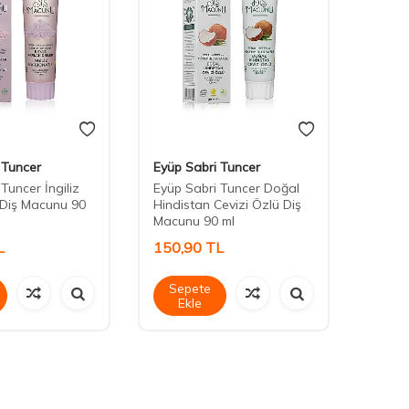
 Tuncer
Eyüp Sabri Tuncer
Denta
Tuncer İngiliz
Eyüp Sabri Tuncer Doğal
Denta
 Diş Macunu 90
Hindistan Cevizi Özlü Diş
Diş M
Macunu 90 ml
L
150,90
TL
191,
Sepete
Sep
Ekle
Ek