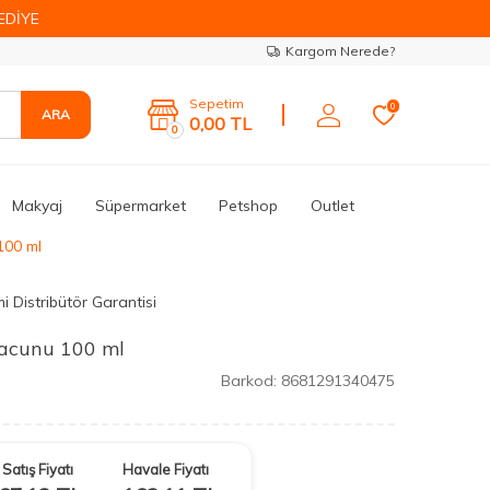
EDİYE
Kargom Nerede?
Sepetim
0
ARA
0,00
TL
0
Makyaj
Süpermarket
Petshop
Outlet
100 ml
i Distribütör Garantisi
acunu 100 ml
Barkod:
8681291340475
Satış Fiyatı
Havale Fiyatı