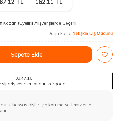
67,12
TL
162,11
TL
n
Kazan
(Üyelikli Alışverişlerde Geçerli)
Daha Fazla
Yetişkin Diş Macunu
Sepete Ekle
03
:47
:14
de sipariş verirsen bugün kargoda
unu, hassas dişler için koruma ve temizleme
dür.