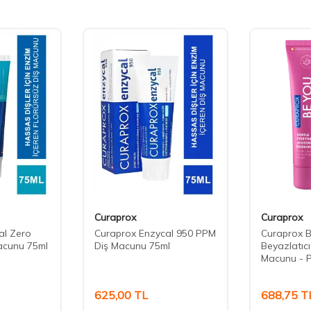
Curaprox
Curaprox
al Zero
Curaprox Enzycal 950 PPM
Curaprox 
acunu 75ml
Diş Macunu 75ml
Beyazlatıcı
Macunu - P
625,00
TL
688,75
T