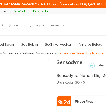
YE KAZANMA ZAMANI !!!
2 Adet Güneş Ürünü Alana
PLAJ ÇANTASI
H
rimiz
Whatsapp Destek Hattı
isel Bakım
Saç Bakımı
Sağlık ve Medikal
Anne ve Bebek
iş Macunları
Yetişkin Diş Macunu
Sensodyne Naneli Diş Macunu 
Sensodyne
Resm
Sensodyne Naneli Diş M
Ürün Kodu:
30440
%
24
Piyasa Fiyatı