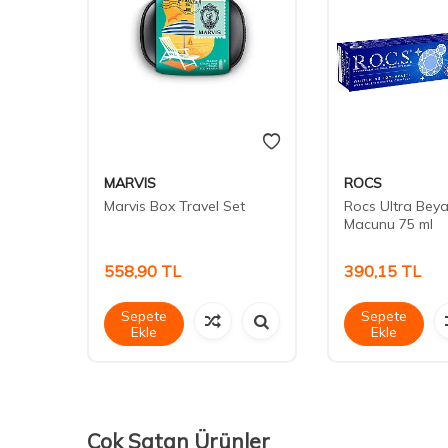
MARVIS
ROCS
White
Marvis Box Travel Set
Rocs Ultra Beyaz
unu
Macunu 75 ml
558,90
TL
390,15
TL
Sepete
Sepete
Ekle
Ekle
Çok Satan Ürünler