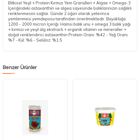
Bitkisel Yeşil + Protein Kırmızı Yem Granülleri + Algae + Omega-3
İçeriğindeki astaxanthin ve algea sayesinde balıklarınızın sağlıklı
renklenmesini sağlar. Günde 2 öğün olarak yeterince
yemlenmesi yemdeposu tarafından önerilmektedir. Büyüklüğü:
1200 - 2000 micron İçeriği: Hamsi balık unu + omega 3 balık yağı
+ kırmızı ve yeşil alg ekstractı + organik vitamin ve mineraller +
doğal renklendirici astaxanthin Protein Oranı: %42 - Yağ Oranı:
%7 - Kül: %6 - Selüloz: %1.5
Benzer Ürünler