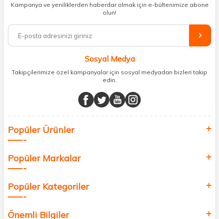
Kampanya ve yeniliklerden haberdar olmak için e-bültenimize abone
ihtiyacınız olan her şeyi tek bir çatı altında topluyor ve kapınıza kadar
olun!
güvenle ulaştırıyoruz.
%100 orijinal kozmetik ve sağlık ürünleriyle güzelliğinizi tamamlayabilir,
vücudunuzu desteklemek için güvenilir takviye edici gıdalara
ulaşabilirsiniz. Cilt bakımından saç bakımına, makyajdan vitamin ve
Sosyal Medya
minerallere kadar binlerce ürünü uygun fiyat ve hızlı kargo avantajıyla
sunuyoruz.
Takipçilerimize özel kampanyalar için sosyal medyadan bizleri takip
edin.
Müşteri memnuniyetini ön planda tutarak, en kaliteli markaları sizlerle
buluşturuyor ve online alışveriş deneyiminizi en iyi hale getiriyoruz.
Sağlık, güzellik ve iyi yaşam için aradığınız her şey burada!
Siz de kendinizi yenilemek, sağlığınızı desteklemek ve güzelliğinize
Popüler Ürünler
değer katmak için bize katılın!
Popüler Markalar
Popüler Kategoriler
Önemli Bilgiler