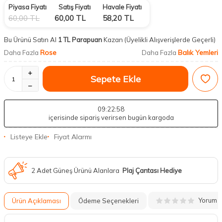
Piyasa Fiyatı
Satış Fiyatı
Havale Fiyatı
60,00
TL
60,00
TL
58,20
TL
Bu Ürünü Satın Al
1 TL Parapuan
Kazan
(Üyelikli Alışverişlerde Geçerli)
Rose
Balık Yemleri
Daha Fazla
Daha Fazla
Sepete Ekle
09
:22
:57
içerisinde sipariş verirsen bugün kargoda
Listeye Ekle
Fiyat Alarmı
2 Adet Güneş Ürünü Alanlara
Plaj Çantası Hediye
Yorum
Ürün Açıklaması
Ödeme Seçenekleri