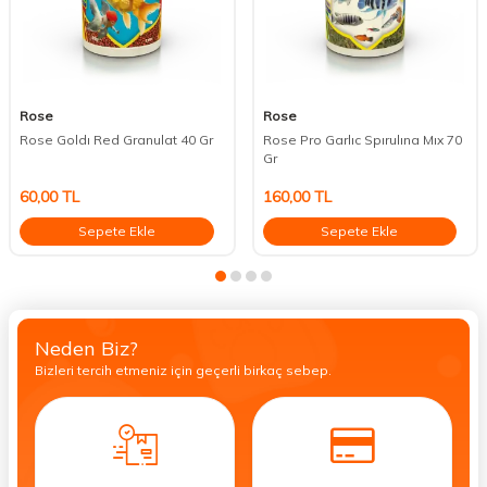
Rose
Rose
Rose Goldı Red Granulat 40 Gr
Rose Pro Garlıc Spırulına Mıx 70
Gr
60,00
TL
160,00
TL
Sepete Ekle
Sepete Ekle
Neden Biz?
Bizleri tercih etmeniz için geçerli birkaç sebep.