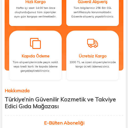
Hızlı Kargo
Güvenli Alışveriş
Hafta içi saat 14:00’ten önce
Tüm bilgileriniz 256 Bit SSL
oluşturduğunuz tüm siparişler
sertifikasıyla korunmaktadır.
aynı gün kargoya verilmektedir.
Güvenle alışveriş yapabilirsiniz.
Kapıda Ödeme
Ücretsiz Kargo
Tüm alışverişlerinizde peşin nakit
1000 TL ve üzeri alışverişlerinizde
veya kredi kartı ile kapıda ödeme
kargo ücreti ödemezsiniz.
gerçekleştirebilirsiniz.
Hakkımızda
Türkiye’nin Güvenilir Kozmetik ve Takviye
Edici Gıda Mağazası
Güzellik, sağlık ve iyi hissetmek herkesin hakkı! Biz de bu vizyonla, hem
kişisel bakım hem de takviye edici gıda ürünlerini sizlerle
E-Bülten Aboneliği
buluşturuyoruz. Artık mağaza mağaza dolaşmanıza gerek yok;