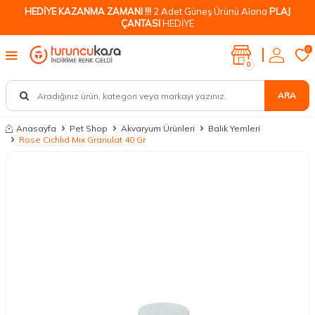
HEDİYE KAZANMA ZAMANI !!!
2 Adet Güneş Ürünü Alana
PLAJ
ÇANTASI
HEDİYE
0
0
ARA
Anasayfa
Pet Shop
Akvaryum Ürünleri
Balık Yemleri
Rose Cıchlıd Mıx Granulat 40 Gr