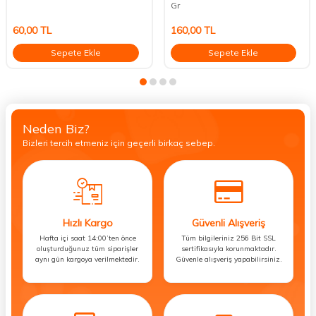
Gr
60,00
TL
160,00
TL
Sepete Ekle
Sepete Ekle
Neden Biz?
Bizleri tercih etmeniz için geçerli birkaç sebep.
Hızlı Kargo
Güvenli Alışveriş
Hafta içi saat 14:00’ten önce
Tüm bilgileriniz 256 Bit SSL
oluşturduğunuz tüm siparişler
sertifikasıyla korunmaktadır.
aynı gün kargoya verilmektedir.
Güvenle alışveriş yapabilirsiniz.