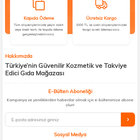
Kapıda Ödeme
Ücretsiz Kargo
Tüm alışverişlerinizde peşin nakit
1000 TL ve üzeri alışverişlerinizde
veya kredi kartı ile kapıda ödeme
kargo ücreti ödemezsiniz.
gerçekleştirebilirsiniz.
Hakkımızda
Türkiye’nin Güvenilir Kozmetik ve Takviye
Edici Gıda Mağazası
Güzellik, sağlık ve iyi hissetmek herkesin hakkı! Biz de bu vizyonla, hem
kişisel bakım hem de takviye edici gıda ürünlerini sizlerle
E-Bülten Aboneliği
buluşturuyoruz. Artık mağaza mağaza dolaşmanıza gerek yok;
Kampanya ve yeniliklerden haberdar olmak için e-bültenimize abone
ihtiyacınız olan her şeyi tek bir çatı altında topluyor ve kapınıza kadar
olun!
güvenle ulaştırıyoruz.
%100 orijinal kozmetik ve sağlık ürünleriyle güzelliğinizi tamamlayabilir,
vücudunuzu desteklemek için güvenilir takviye edici gıdalara
ulaşabilirsiniz. Cilt bakımından saç bakımına, makyajdan vitamin ve
Sosyal Medya
minerallere kadar binlerce ürünü uygun fiyat ve hızlı kargo avantajıyla