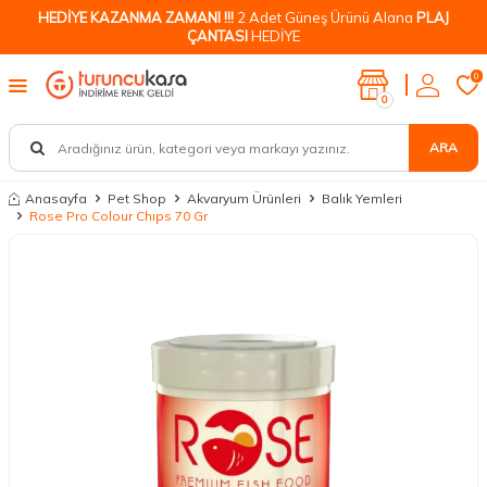
HEDİYE KAZANMA ZAMANI !!!
2 Adet Güneş Ürünü Alana
PLAJ
ÇANTASI
HEDİYE
0
0
ARA
Anasayfa
Pet Shop
Akvaryum Ürünleri
Balık Yemleri
Rose Pro Colour Chıps 70 Gr