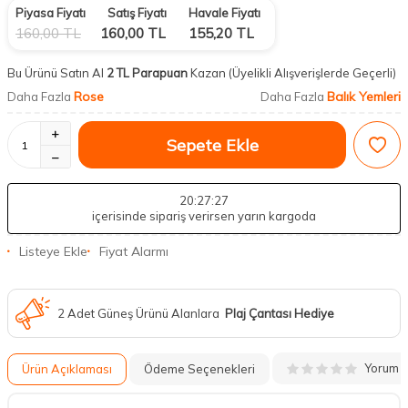
Piyasa Fiyatı
Satış Fiyatı
Havale Fiyatı
160,00
TL
160,00
TL
155,20
TL
Bu Ürünü Satın Al
2 TL Parapuan
Kazan
(Üyelikli Alışverişlerde Geçerli)
Rose
Balık Yemleri
Daha Fazla
Daha Fazla
Sepete Ekle
20
:27
:26
içerisinde sipariş verirsen yarın kargoda
Listeye Ekle
Fiyat Alarmı
2 Adet Güneş Ürünü Alanlara
Plaj Çantası Hediye
Yorum
Ürün Açıklaması
Ödeme Seçenekleri