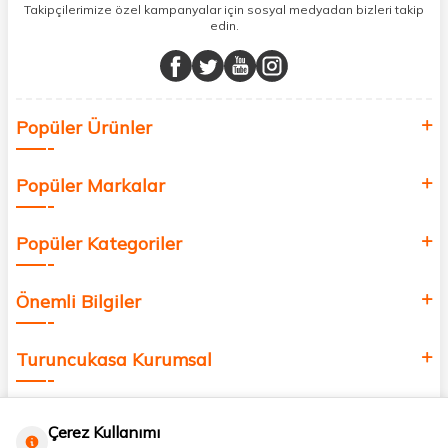
sunuyoruz.
Takipçilerimize özel kampanyalar için sosyal medyadan bizleri takip
edin.
Müşteri memnuniyetini ön planda tutarak, en kaliteli markaları sizlerle
buluşturuyor ve online alışveriş deneyiminizi en iyi hale getiriyoruz.
Sağlık, güzellik ve iyi yaşam için aradığınız her şey burada!
Siz de kendinizi yenilemek, sağlığınızı desteklemek ve güzelliğinize
Popüler Ürünler
değer katmak için bize katılın!
Popüler Markalar
Popüler Kategoriler
Önemli Bilgiler
Turuncukasa Kurumsal
Hızlı Erişim
Çerez Kullanımı