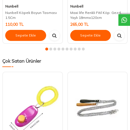
DESTEK
Nunbell
Nunbell
Nunbell Köpek Boyun Tasması
Maxi life Renkli Fitil Köp. Gezd.
1.5Cm
Yaylı 18mmx120cm
110,00
TL
265,00
TL
Sepete Ekle
Sepete Ekle
Çok Satan Ürünler