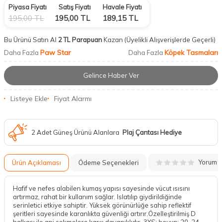
Piyasa Fiyatı
Satış Fiyatı
Havale Fiyatı
195,00
TL
195,00
TL
189,15
TL
Bu Ürünü Satın Al
2 TL Parapuan
Kazan
(Üyelikli Alışverişlerde Geçerli)
Paw Star
Köpek Tasmaları
Daha Fazla
Daha Fazla
Gelince Haber Ver
Listeye Ekle
Fiyat Alarmı
2 Adet Güneş Ürünü Alanlara
Plaj Çantası Hediye
Yorum
Ürün Açıklaması
Ödeme Seçenekleri
Hafif ve nefes alabilen kumaş yapısı sayesinde vücut ısısını
artırmaz, rahat bir kullanım sağlar. Islatılıp giydirildiğinde
serinletici etkiye sahiptir. Yüksek görünürlüğe sahip reflektif
şeritleri sayesinde karanlıkta güvenliği artırır.Özelleştirilmiş D
halkası ile ani çekmelere karşı dayanıklıdır. 3XS; boyun: 20-24