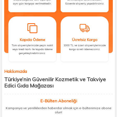
aynı gün kargoya verilmektedir.
Güvenle alışveriş yapabilirsiniz.
Kapıda Ödeme
Ücretsiz Kargo
Tüm alışverişlerinizde peşin nakit
1000 TL ve üzeri alışverişlerinizde
veya kredi kartı ile kapıda ödeme
kargo ücreti ödemezsiniz.
gerçekleştirebilirsiniz.
Hakkımızda
Türkiye’nin Güvenilir Kozmetik ve Takviye
Edici Gıda Mağazası
Güzellik, sağlık ve iyi hissetmek herkesin hakkı! Biz de bu vizyonla, hem
kişisel bakım hem de takviye edici gıda ürünlerini sizlerle
E-Bülten Aboneliği
buluşturuyoruz. Artık mağaza mağaza dolaşmanıza gerek yok;
Kampanya ve yeniliklerden haberdar olmak için e-bültenimize abone
ihtiyacınız olan her şeyi tek bir çatı altında topluyor ve kapınıza kadar
olun!
güvenle ulaştırıyoruz.