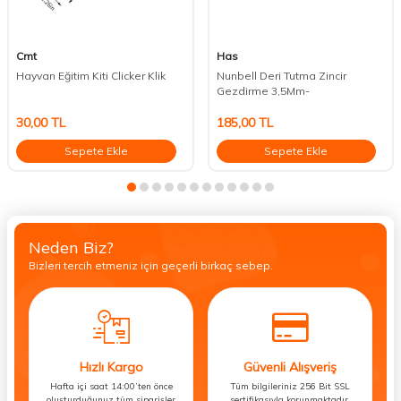
Cmt
Has
Hayvan Eğitim Kiti Clicker Klik
Nunbell Deri Tutma Zincir
Gezdirme 3,5Mm-
30,00
TL
185,00
TL
Sepete Ekle
Sepete Ekle
Neden Biz?
Bizleri tercih etmeniz için geçerli birkaç sebep.
Hızlı Kargo
Güvenli Alışveriş
Hafta içi saat 14:00’ten önce
Tüm bilgileriniz 256 Bit SSL
oluşturduğunuz tüm siparişler
sertifikasıyla korunmaktadır.