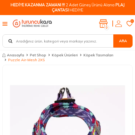
HEDİYE KAZANMA ZAMANI !!!
2 Adet Güneş Ürünü Alana
PLAJ
ÇANTASI
HEDİYE
0
0
ARA
Anasayfa
Pet Shop
Köpek Ürünleri
Köpek Tasmaları
Puzzle Air-Mesh 2XS