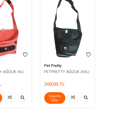
Pet Pretty
Nunbe
 AĞIZLIK (XL)
PETPRETTY AĞIZLIK (XXL)
Nunbe
Şapka
L
200,00
TL
205,
Sepete
Sep
Ekle
Ek