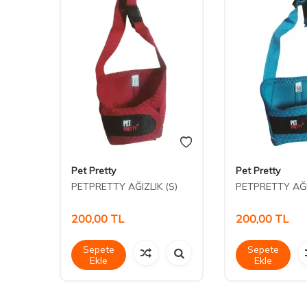
Pet Pretty
Pet Pretty
ızı
PETPRETTY AĞIZLIK (S)
PETPRETTY AĞI
200,00
TL
200,00
TL
Sepete
Sepete
Ekle
Ekle