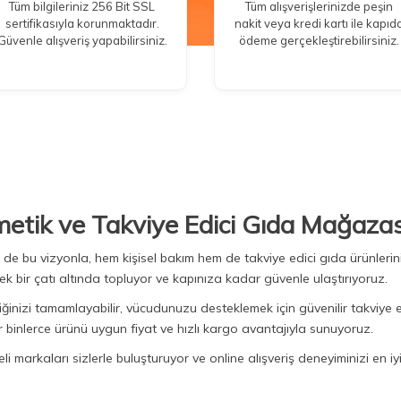
Tüm bilgileriniz 256 Bit SSL
Tüm alışverişlerinizde peşin
sertifikasıyla korunmaktadır.
nakit veya kredi kartı ile kapıd
Güvenle alışveriş yapabilirsiniz.
ödeme gerçekleştirebilirsiniz.
metik ve Takviye Edici Gıda Mağazas
Biz de bu vizyonla, hem kişisel bakım hem de takviye edici gıda ürünler
ek bir çatı altında topluyor ve kapınıza kadar güvenle ulaştırıyoruz.
iğinizi tamamlayabilir, vücudunuzu desteklemek için güvenilir takviye e
binlerce ürünü uygun fiyat ve hızlı kargo avantajıyla sunuyoruz.
 markaları sizlerle buluşturuyor ve online alışveriş deneyiminizi en iyi 