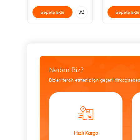
Sepete Ekle
Sepete Ekle
Neden Biz?
Bizleri tercih etmeniz için geçerli birkaç sebep
Hızlı Kargo