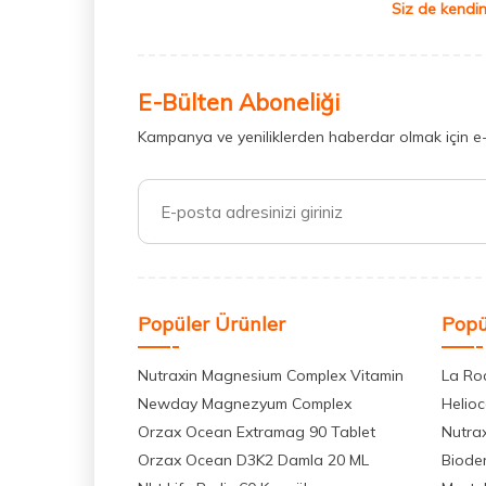
Siz de kendin
E-Bülten Aboneliği
Kampanya ve yeniliklerden haberdar olmak için e
Popüler Ürünler
Popü
Nutraxin Magnesium Complex Vitamin
La Ro
Newday Magnezyum Complex
Helio
Orzax Ocean Extramag 90 Tablet
Nutra
Orzax Ocean D3K2 Damla 20 ML
Biode