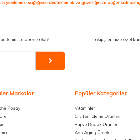
izi yenilemek, sağlığınızı desteklemek ve güzelliğinize değer katmak için
-bültenimize abone olun!
Takipçilerimize özel ka
ler Markalar
Popüler Kategoriler
che Posay
Vitaminler
care
Cilt Temizleme Ürünleri
xin
Ruj ve Dudak Ürünleri
rma
Anti Aging Ürünler