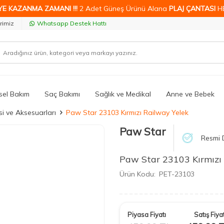
YE KAZANMA ZAMANI !!!
2 Adet Güneş Ürünü Alana
PLAJ ÇANTASI
H
rimiz
Whatsapp Destek Hattı
isel Bakım
Saç Bakımı
Sağlık ve Medikal
Anne ve Bebek
i ve Aksesuarları
Paw Star 23103 Kırmızı Railway Yelek
Paw Star
Resmi D
Paw Star 23103 Kırmızı
Ürün Kodu:
PET-23103
Piyasa Fiyatı
Satış Fiyat