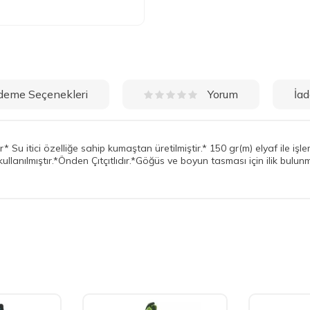
deme Seçenekleri
İad
Yorum
 itici özelliğe sahip kumaştan üretilmiştir.* 150 gr(m) elyaf ile işle
lanılmıştır.*Önden Çıtçıtlıdır.*Göğüs ve boyun tasması için ilik bulun