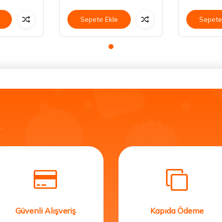
Sepete Ekle
Sepete
.
Güvenli Alışveriş
Kapıda Ödeme