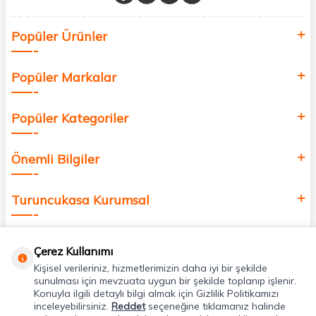
Sağlık, güzellik ve iyi yaşam için aradığınız her şey burada!
Siz de kendinizi yenilemek, sağlığınızı desteklemek ve güzelliğinize
Popüler Ürünler
değer katmak için bize katılın!
Popüler Markalar
Popüler Kategoriler
Önemli Bilgiler
Turuncukasa Kurumsal
Hızlı Erişim
Çerez Kullanımı
Kişisel verileriniz, hizmetlerimizin daha iyi bir şekilde
Uygulamalarımız
sunulması için mevzuata uygun bir şekilde toplanıp işlenir.
Konuyla ilgili detaylı bilgi almak için Gizlilik Politikamızı
inceleyebilirsiniz.
Reddet
seçeneğine tıklamanız halinde