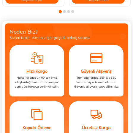
Neden Biz?
Bizleri tercih etmeniz için geçerli birkaç sebep.
Hızlı Kargo
Güvenli Alışveriş
Hafta içi saat 14:00’ten önce
Tüm bilgileriniz 256 Bit SSL
oluşturduğunuz tüm siparişler
sertifikasıyla korunmaktadır.
aynı gün kargoya verilmektedir.
Güvenle alışveriş yapabilirsiniz.
Kapıda Ödeme
Ücretsiz Kargo