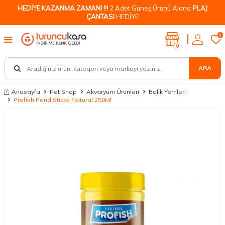
HEDİYE KAZANMA ZAMANI !!!
2 Adet Güneş Ürünü Alana
PLAJ
ÇANTASI
HEDİYE
0
0
ARA
Anasayfa
Pet Shop
Akvaryum Ürünleri
Balık Yemleri
Profish Pond Sticks Natural 250Ml