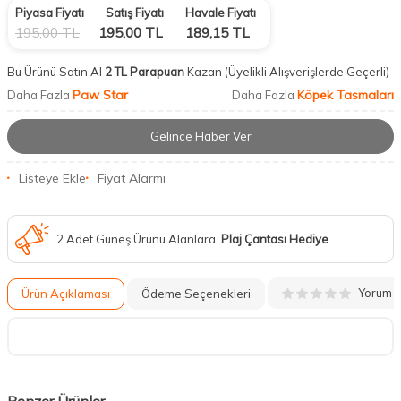
Piyasa Fiyatı
Satış Fiyatı
Havale Fiyatı
195,00
TL
195,00
TL
189,15
TL
Bu Ürünü Satın Al
2 TL Parapuan
Kazan
(Üyelikli Alışverişlerde Geçerli)
Paw Star
Köpek Tasmaları
Daha Fazla
Daha Fazla
Gelince Haber Ver
Listeye Ekle
Fiyat Alarmı
2 Adet Güneş Ürünü Alanlara
Plaj Çantası Hediye
Yorum
Ürün Açıklaması
Ödeme Seçenekleri
Benzer Ürünler