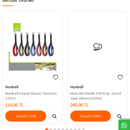
Nunbell
Nunbell
Nunbell Köpek Boyun Tasması
Maxi life Renkli Fitil Köp. Gezd.
1.5Cm
Yaylı 18mmx120cm
DESTEK
110,00
TL
265,00
TL
Sepete Ekle
Sepete Ekle