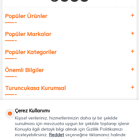
Sağlık, güzellik ve iyi yaşam için aradığınız her şey burada!
Siz de kendinizi yenilemek, sağlığınızı desteklemek ve güzelliğinize
Popüler Ürünler
değer katmak için bize katılın!
Popüler Markalar
Popüler Kategoriler
Önemli Bilgiler
Turuncukasa Kurumsal
Hızlı Erişim
Çerez Kullanımı
Kişisel verileriniz, hizmetlerimizin daha iyi bir şekilde
Uygulamalarımız
sunulması için mevzuata uygun bir şekilde toplanıp işlenir.
Konuyla ilgili detaylı bilgi almak için Gizlilik Politikamızı
inceleyebilirsiniz.
Reddet
seçeneğine tıklamanız halinde