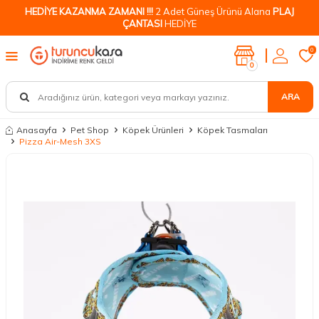
HEDİYE KAZANMA ZAMANI !!!
2 Adet Güneş Ürünü Alana
PLAJ
ÇANTASI
HEDİYE
0
0
ARA
Anasayfa
Pet Shop
Köpek Ürünleri
Köpek Tasmaları
Pizza Air-Mesh 3XS