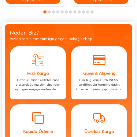
Neden Biz?
Bizleri tercih etmeniz için geçerli birkaç sebep.
Hızlı Kargo
Güvenli Alışveriş
Hafta içi saat 14:00’ten önce
Tüm bilgileriniz 256 Bit SSL
oluşturduğunuz tüm siparişler
sertifikasıyla korunmaktadır.
aynı gün kargoya verilmektedir.
Güvenle alışveriş yapabilirsiniz.
Kapıda Ödeme
Ücretsiz Kargo