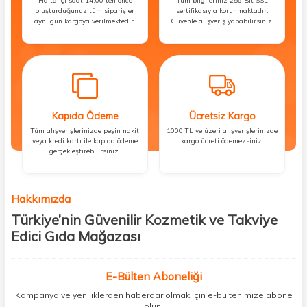
Hafta içi saat 14:00’ten önce
Tüm bilgileriniz 256 Bit SSL
oluşturduğunuz tüm siparişler
sertifikasıyla korunmaktadır.
aynı gün kargoya verilmektedir.
Güvenle alışveriş yapabilirsiniz.
Kapıda Ödeme
Ücretsiz Kargo
Tüm alışverişlerinizde peşin nakit
1000 TL ve üzeri alışverişlerinizde
veya kredi kartı ile kapıda ödeme
kargo ücreti ödemezsiniz.
gerçekleştirebilirsiniz.
Hakkımızda
Türkiye’nin Güvenilir Kozmetik ve Takviye
Edici Gıda Mağazası
Güzellik, sağlık ve iyi hissetmek herkesin hakkı! Biz de bu vizyonla, hem
kişisel bakım hem de takviye edici gıda ürünlerini sizlerle
E-Bülten Aboneliği
buluşturuyoruz. Artık mağaza mağaza dolaşmanıza gerek yok;
Kampanya ve yeniliklerden haberdar olmak için e-bültenimize abone
ihtiyacınız olan her şeyi tek bir çatı altında topluyor ve kapınıza kadar
olun!