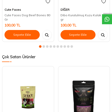
DESTEK
Cute Faces
DİĞER
Cute Faces Dog Beef Bones 80
Dibo Kurutulmuş Kuzu Kulak 100
Gr
gr
100,00
TL
100,00
TL
Sepete Ekle
Sepete Ekle
Çok Satan Ürünler