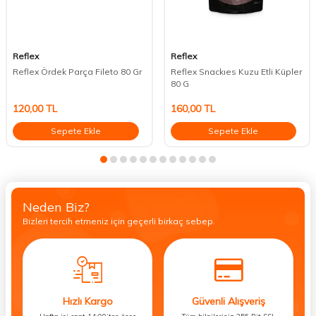
Reflex
Reflex
Reflex Ördek Parça Fileto 80 Gr
Reflex Snackıes Kuzu Etli Küpler
80 G
120,00
TL
160,00
TL
Sepete Ekle
Sepete Ekle
Neden Biz?
Bizleri tercih etmeniz için geçerli birkaç sebep.
Hızlı Kargo
Güvenli Alışveriş