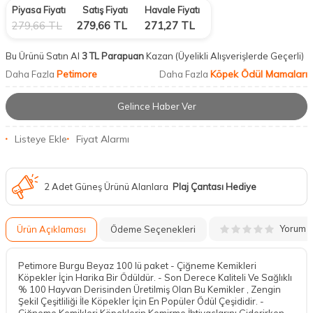
Piyasa Fiyatı
Satış Fiyatı
Havale Fiyatı
279,66
TL
279,66
TL
271,27
TL
Bu Ürünü Satın Al
3 TL Parapuan
Kazan
(Üyelikli Alışverişlerde Geçerli)
Petimore
Köpek Ödül Mamaları
Daha Fazla
Daha Fazla
Gelince Haber Ver
Listeye Ekle
Fiyat Alarmı
2 Adet Güneş Ürünü Alanlara
Plaj Çantası Hediye
Yorum
Ürün Açıklaması
Ödeme Seçenekleri
Petimore Burgu Beyaz 100 lü paket - Çiğneme Kemikleri
Köpekler İçin Harika Bir Ödüldür. - Son Derece Kaliteli Ve Sağlıklı
% 100 Hayvan Derisinden Üretilmiş Olan Bu Kemikler , Zengin
Şekil Çeşitliliği İle Köpekler İçin En Popüler Ödül Çeşididir. -
Çiğneme Kemikleri Köpeklerin Kemirme İhtiyaçlarını Giderirken