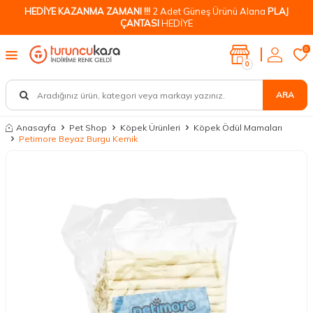
HEDİYE KAZANMA ZAMANI !!!
2 Adet Güneş Ürünü Alana
PLAJ
ÇANTASI
HEDİYE
0
0
ARA
Anasayfa
Pet Shop
Köpek Ürünleri
Köpek Ödül Mamaları
Petimore Beyaz Burgu Kemik