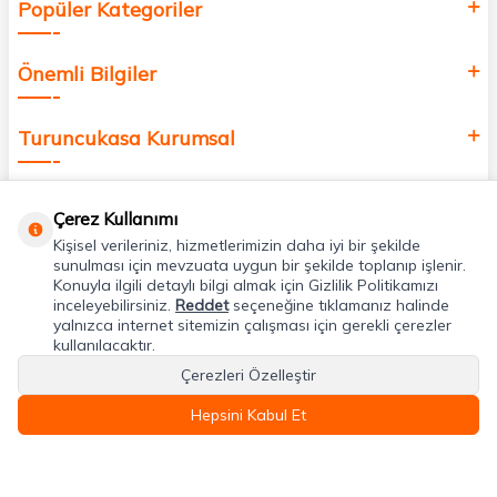
Popüler Kategoriler
Önemli Bilgiler
Turuncukasa Kurumsal
Hızlı Erişim
Çerez Kullanımı
Kişisel verileriniz, hizmetlerimizin daha iyi bir şekilde
Uygulamalarımız
sunulması için mevzuata uygun bir şekilde toplanıp işlenir.
Konuyla ilgili detaylı bilgi almak için Gizlilik Politikamızı
inceleyebilirsiniz.
Reddet
seçeneğine tıklamanız halinde
yalnızca internet sitemizin çalışması için gerekli çerezler
Adres & İletişim
kullanılacaktır.
Çerezleri Özelleştir
Hepsini Kabul Et