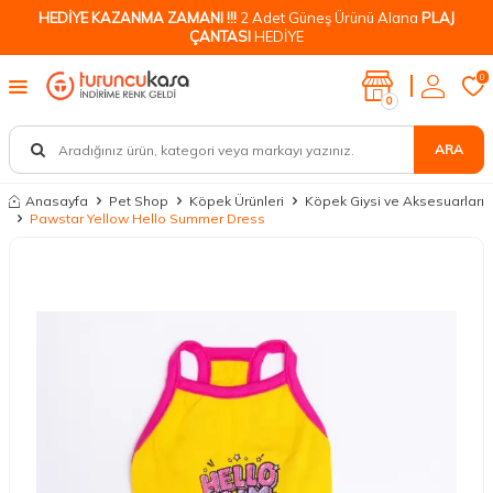
HEDİYE KAZANMA ZAMANI !!!
2 Adet Güneş Ürünü Alana
PLAJ
ÇANTASI
HEDİYE
0
0
ARA
Anasayfa
Pet Shop
Köpek Ürünleri
Köpek Giysi ve Aksesuarları
Pawstar Yellow Hello Summer Dress