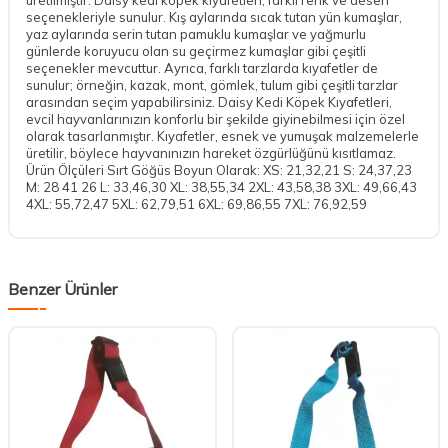
seçenekleriyle sunulur. Kış aylarında sıcak tutan yün kumaşlar,
yaz aylarında serin tutan pamuklu kumaşlar ve yağmurlu
günlerde koruyucu olan su geçirmez kumaşlar gibi çeşitli
seçenekler mevcuttur. Ayrıca, farklı tarzlarda kıyafetler de
sunulur; örneğin, kazak, mont, gömlek, tulum gibi çeşitli tarzlar
arasından seçim yapabilirsiniz. Daisy Kedi Köpek Kıyafetleri,
evcil hayvanlarınızın konforlu bir şekilde giyinebilmesi için özel
olarak tasarlanmıştır. Kıyafetler, esnek ve yumuşak malzemelerle
üretilir, böylece hayvanınızın hareket özgürlüğünü kısıtlamaz.
Ürün Ölçüleri Sırt Göğüs Boyun Olarak: XS: 21,32,21 S: 24,37,23
M: 28 41 26 L: 33,46,30 XL: 38,55,34 2XL: 43,58,38 3XL: 49,66,43
4XL: 55,72,47 5XL: 62,79,51 6XL: 69,86,55 7XL: 76,92,59
Benzer Ürünler