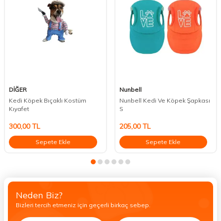
DİĞER
Nunbell
Kedi Köpek Bıçaklı Kostüm
Nunbell Kedi Ve Köpek Şapkası
Kıyafet
S
300,00
TL
205,00
TL
Sepete Ekle
Sepete Ekle
Neden Biz?
Bizleri tercih etmeniz için geçerli birkaç sebep.