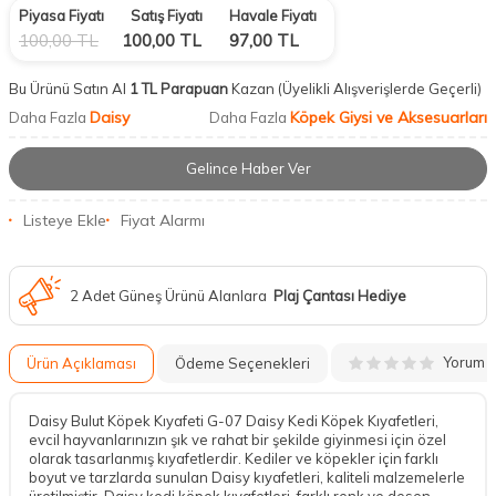
Piyasa Fiyatı
Satış Fiyatı
Havale Fiyatı
100,00
TL
100,00
TL
97,00
TL
Bu Ürünü Satın Al
1 TL Parapuan
Kazan
(Üyelikli Alışverişlerde Geçerli)
Daisy
Köpek Giysi ve Aksesuarları
Daha Fazla
Daha Fazla
Gelince Haber Ver
Listeye Ekle
Fiyat Alarmı
2 Adet Güneş Ürünü Alanlara
Plaj Çantası Hediye
Yorum
Ürün Açıklaması
Ödeme Seçenekleri
Daisy Bulut Köpek Kıyafeti G-07 Daisy Kedi Köpek Kıyafetleri,
evcil hayvanlarınızın şık ve rahat bir şekilde giyinmesi için özel
olarak tasarlanmış kıyafetlerdir. Kediler ve köpekler için farklı
boyut ve tarzlarda sunulan Daisy kıyafetleri, kaliteli malzemelerle
üretilmiştir. Daisy kedi köpek kıyafetleri, farklı renk ve desen