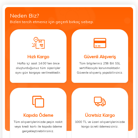
Neden Biz?
Bizleri tercih etmeniz için geçerli birkaç sebep.
Hızlı Kargo
Güvenli Alışveriş
Hafta içi saat 14:00’ten önce
Tüm bilgileriniz 256 Bit SSL
oluşturduğunuz tüm siparişler
sertifikasıyla korunmaktadır.
aynı gün kargoya verilmektedir.
Güvenle alışveriş yapabilirsiniz.
Kapıda Ödeme
Ücretsiz Kargo
Tüm alışverişlerinizde peşin nakit
1000 TL ve üzeri alışverişlerinizde
veya kredi kartı ile kapıda ödeme
kargo ücreti ödemezsiniz.
gerçekleştirebilirsiniz.