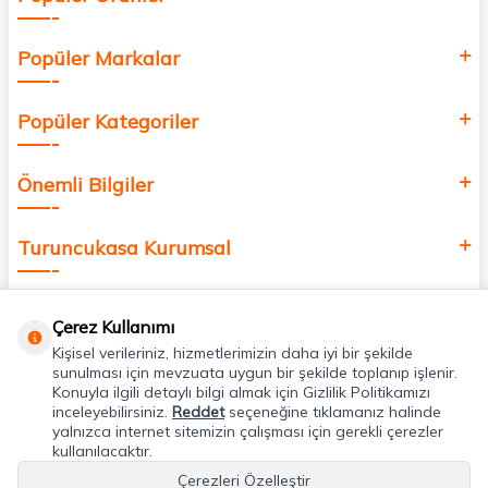
Popüler Markalar
Popüler Kategoriler
Önemli Bilgiler
Turuncukasa Kurumsal
Hızlı Erişim
Çerez Kullanımı
Kişisel verileriniz, hizmetlerimizin daha iyi bir şekilde
Uygulamalarımız
sunulması için mevzuata uygun bir şekilde toplanıp işlenir.
Konuyla ilgili detaylı bilgi almak için Gizlilik Politikamızı
inceleyebilirsiniz.
Reddet
seçeneğine tıklamanız halinde
yalnızca internet sitemizin çalışması için gerekli çerezler
Adres & İletişim
kullanılacaktır.
Çerezleri Özelleştir