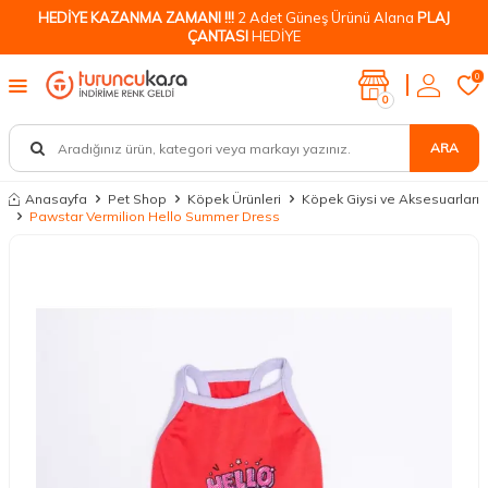
HEDİYE KAZANMA ZAMANI !!!
2 Adet Güneş Ürünü Alana
PLAJ
ÇANTASI
HEDİYE
0
0
ARA
Anasayfa
Pet Shop
Köpek Ürünleri
Köpek Giysi ve Aksesuarları
Pawstar Vermilion Hello Summer Dress