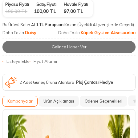
Piyasa Fiyatı
Satış Fiyatı
Havale Fiyatı
100,00
TL
100,00
TL
97,00
TL
Bu Ürünü Satın Al
1 TL Parapuan
Kazan
(Üyelikli Alışverişlerde Geçerli)
Daisy
Köpek Giysi ve Aksesuarları
Daha Fazla
Daha Fazla
Gelince Haber Ver
Listeye Ekle
Fiyat Alarmı
2 Adet Güneş Ürünü Alanlara
Plaj Çantası Hediye
Kampanyalar
Ürün Açıklaması
Ödeme Seçenekleri