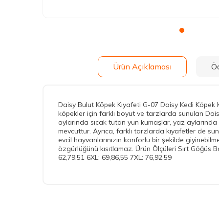
Ürün Açıklaması
Ö
Daisy Bulut Köpek Kıyafeti G-07 Daisy Kedi Köpek Kıya
köpekler için farklı boyut ve tarzlarda sunulan Daisy 
aylarında sıcak tutan yün kumaşlar, yaz aylarında
mevcuttur. Ayrıca, farklı tarzlarda kıyafetler de sun
evcil hayvanlarınızın konforlu bir şekilde giyinebil
özgürlüğünü kısıtlamaz. Ürün Ölçüleri Sırt Göğüs Bo
62,79,51 6XL: 69,86,55 7XL: 76,92,59