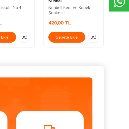
Nunbell
Nunbe
akkabi No:4
Nunbell Kedi Ve Köpek
Nunbe
Şapkası L
Şapka
L
420,00
TL
310,
 Ekle
Sepete Ekle
Se