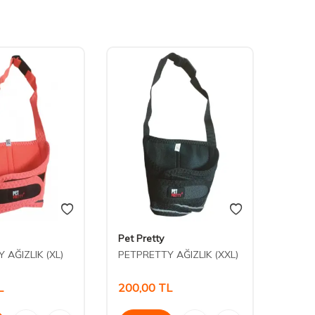
Pet Pretty
Nunbe
 AĞIZLIK (XL)
PETPRETTY AĞIZLIK (XXL)
Nunbe
Şapka
L
200,00
TL
205,