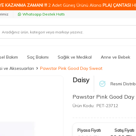
YE KAZANMA ZAMANI !!!
2 Adet Güneş Ürünü Alana
PLAJ ÇANTASI
H
rimiz
Whatsapp Destek Hattı
isel Bakım
Saç Bakımı
Sağlık ve Medikal
Anne ve Bebek
i ve Aksesuarları
Pawstar Pink Good Day Sweat
Daisy
Resmi Distrib
Pawstar Pink Good Day
Ürün Kodu:
PET-23712
Piyasa Fiyatı
Satış Fiyatı