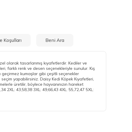
e Koşulları
Beni Ara
zel olarak tasarlanmış kıyafetlerdir. Kediler ve
leri, farklı renk ve desen seçenekleriyle sunulur. Kış
geçirmez kumaşlar gibi çeşitli seçenekler
 seçim yapabilirsiniz. Daisy Kedi Köpek Kıyafetleri,
melerle üretilir, böylece hayvanınızın hareket
,34 2XL: 43,58,38 3XL: 49,66,43 4XL: 55,72,47 5XL: