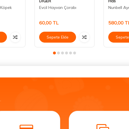
DİĞER
Has
 Köpek
Evcil Hayvan Çorabı
Nunbell Ay
60,00
TL
580,00
T
Sepete Ekle
Sepete
.