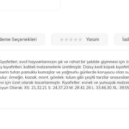
deme Seçenekleri
İad
Yorum
fetleri, evcil hayvanlarınızın şık ve rahat bir şekilde giyinmesi için ö
kıyafetleri, kaliteli malzemelerle üretilmiştir. Daisy kedi köpek kıyafet
 serin tutan pamuklu kumaşlar ve yağmurlu günlerde koruyucu olan su 
ulur; örneğin, kazak, mont, gömlek, tulum gibi çeşitli tarzlar arasından
mesi için özel olarak tasarlanmıştır. Kıyafetler, esnek ve yumuşak malze
yun Olarak: XS: 21,32,21 S: 24,37,23 M: 28 41 26 L: 33,46,30 XL: 38,55