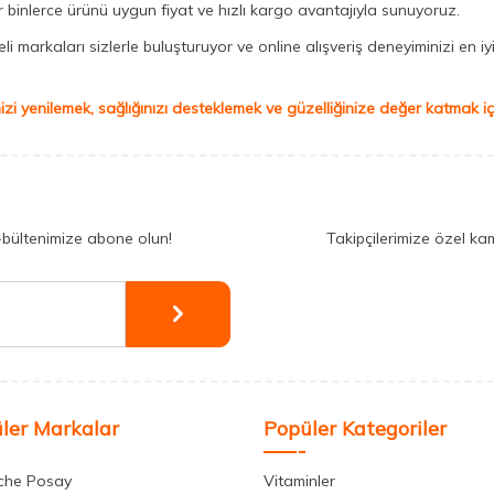
binlerce ürünü uygun fiyat ve hızlı kargo avantajıyla sunuyoruz.
 markaları sizlerle buluşturuyor ve online alışveriş deneyiminizi en iyi 
izi yenilemek, sağlığınızı desteklemek ve güzelliğinize değer katmak için
-bültenimize abone olun!
Takipçilerimize özel ka
ler Markalar
Popüler Kategoriler
che Posay
Vitaminler