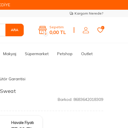
EDİYE
Kargom Nerede?
Sepetim
0
ARA
0,00
TL
0
Makyaj
Süpermarket
Petshop
Outlet
ütör Garantisi
 Sweat
Barkod:
8683642018309
Havale Fiyatı