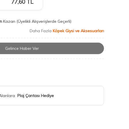
77,60
TL
n
Kazan
(Üyelikli Alışverişlerde Geçerli)
Daha Fazla
Köpek Giysi ve Aksesuarları
Gelince Haber Ver
 Alanlara
Plaj Çantası Hediye