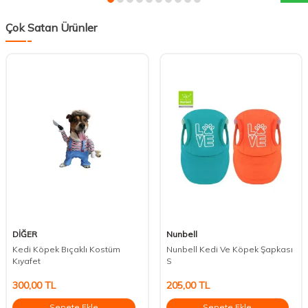
Çok Satan Ürünler
DİĞER
Nunbell
Kedi Köpek Bıçaklı Kostüm
Nunbell Kedi Ve Köpek Şapkası
Kıyafet
S
300,00
TL
205,00
TL
Sepete Ekle
Sepete Ekle