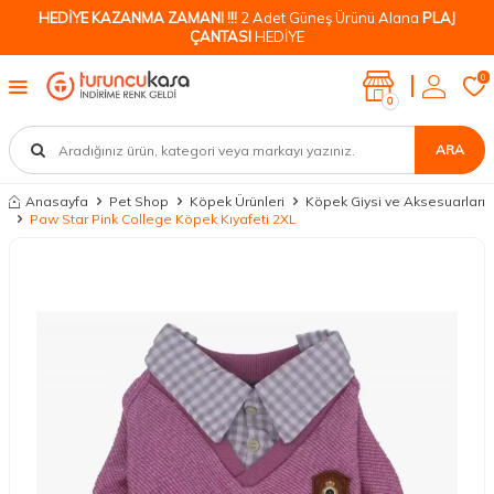
HEDİYE KAZANMA ZAMANI !!!
2 Adet Güneş Ürünü Alana
PLAJ
ÇANTASI
HEDİYE
0
0
ARA
Anasayfa
Pet Shop
Köpek Ürünleri
Köpek Giysi ve Aksesuarları
Paw Star Pink College Köpek Kıyafeti 2XL