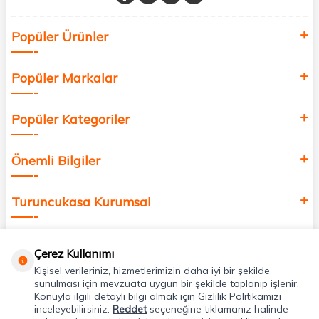
Sağlık, güzellik ve iyi yaşam için aradığınız her şey burada!
Siz de kendinizi yenilemek, sağlığınızı desteklemek ve güzelliğinize
Popüler Ürünler
değer katmak için bize katılın!
Popüler Markalar
Popüler Kategoriler
Önemli Bilgiler
Turuncukasa Kurumsal
Hızlı Erişim
Çerez Kullanımı
Kişisel verileriniz, hizmetlerimizin daha iyi bir şekilde
Uygulamalarımız
sunulması için mevzuata uygun bir şekilde toplanıp işlenir.
Konuyla ilgili detaylı bilgi almak için Gizlilik Politikamızı
inceleyebilirsiniz.
Reddet
seçeneğine tıklamanız halinde