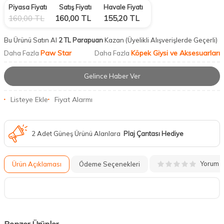
Piyasa Fiyatı
Satış Fiyatı
Havale Fiyatı
160,00
TL
160,00
TL
155,20
TL
Bu Ürünü Satın Al
2 TL Parapuan
Kazan
(Üyelikli Alışverişlerde Geçerli)
Paw Star
Köpek Giysi ve Aksesuarları
Daha Fazla
Daha Fazla
Gelince Haber Ver
Listeye Ekle
Fiyat Alarmı
2 Adet Güneş Ürünü Alanlara
Plaj Çantası Hediye
Yorum
Ürün Açıklaması
Ödeme Seçenekleri
Benzer Ürünler