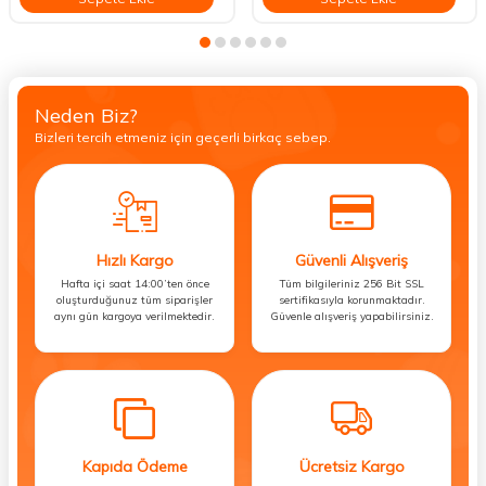
Neden Biz?
Bizleri tercih etmeniz için geçerli birkaç sebep.
Hızlı Kargo
Güvenli Alışveriş
Hafta içi saat 14:00’ten önce
Tüm bilgileriniz 256 Bit SSL
oluşturduğunuz tüm siparişler
sertifikasıyla korunmaktadır.
aynı gün kargoya verilmektedir.
Güvenle alışveriş yapabilirsiniz.
Kapıda Ödeme
Ücretsiz Kargo