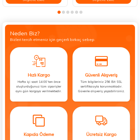
Neden Biz?
Bizleri tercih etmeniz için geçerli birkaç sebep.
Hızlı Kargo
Güvenli Alışveriş
Hafta içi saat 14:00’ten önce
Tüm bilgileriniz 256 Bit SSL
oluşturduğunuz tüm siparişler
sertifikasıyla korunmaktadır.
aynı gün kargoya verilmektedir.
Güvenle alışveriş yapabilirsiniz.
Kapıda Ödeme
Ücretsiz Kargo