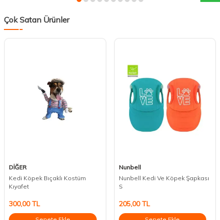
Çok Satan Ürünler
DİĞER
Nunbell
Kedi Köpek Bıçaklı Kostüm
Nunbell Kedi Ve Köpek Şapkası
Kıyafet
S
300,00
TL
205,00
TL
Sepete Ekle
Sepete Ekle