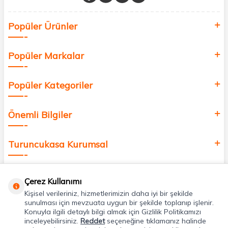
Sağlık, güzellik ve iyi yaşam için aradığınız her şey burada!
Siz de kendinizi yenilemek, sağlığınızı desteklemek ve güzelliğinize
Popüler Ürünler
değer katmak için bize katılın!
Popüler Markalar
Popüler Kategoriler
Önemli Bilgiler
Turuncukasa Kurumsal
Hızlı Erişim
Çerez Kullanımı
Kişisel verileriniz, hizmetlerimizin daha iyi bir şekilde
Uygulamalarımız
sunulması için mevzuata uygun bir şekilde toplanıp işlenir.
Konuyla ilgili detaylı bilgi almak için Gizlilik Politikamızı
inceleyebilirsiniz.
Reddet
seçeneğine tıklamanız halinde