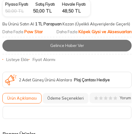
Piyasa Fiyatı
Satış Fiyatı
Havale Fiyatı
50,00
TL
50,00
TL
48,50
TL
Bu Ürünü Satın Al
1 TL Parapuan
Kazan
(Üyelikli Alışverişlerde Geçerli)
Paw Star
Köpek Giysi ve Aksesuarları
Daha Fazla
Daha Fazla
Gelince Haber Ver
Listeye Ekle
Fiyat Alarmı
2 Adet Güneş Ürünü Alanlara
Plaj Çantası Hediye
Yorum
Ürün Açıklaması
Ödeme Seçenekleri
Benzer Ürünler