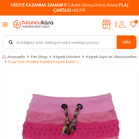
HEDİYE KAZANMA ZAMANI !!!
2 Adet Güneş Ürünü Alana
PLAJ
ÇANTASI
HEDİYE
0
0
ARA
Anasayfa
Pet Shop
Köpek Ürünleri
Köpek Giysi ve Aksesuarları
Paw Star Pembe Dantel Köpek Külot 2