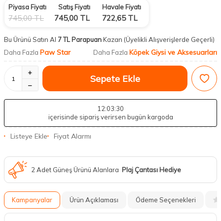
Piyasa Fiyatı
Satış Fiyatı
Havale Fiyatı
745,00
TL
745,00
TL
722,65
TL
Bu Ürünü Satın Al
7 TL Parapuan
Kazan
(Üyelikli Alışverişlerde Geçerli)
Paw Star
Köpek Giysi ve Aksesuarları
Daha Fazla
Daha Fazla
Sepete Ekle
12
:03
:29
içerisinde sipariş verirsen bugün kargoda
Listeye Ekle
Fiyat Alarmı
2 Adet Güneş Ürünü Alanlara
Plaj Çantası Hediye
Kampanyalar
Ürün Açıklaması
Ödeme Seçenekleri