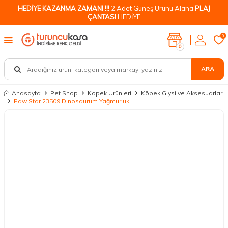
HEDİYE KAZANMA ZAMANI !!!
2 Adet Güneş Ürünü Alana
PLAJ
ÇANTASI
HEDİYE
0
0
ARA
Anasayfa
Pet Shop
Köpek Ürünleri
Köpek Giysi ve Aksesuarları
Paw Star 23509 Dinosaurum Yağmurluk