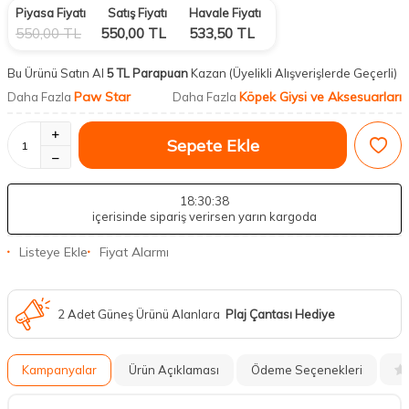
Piyasa Fiyatı
Satış Fiyatı
Havale Fiyatı
550,00
TL
550,00
TL
533,50
TL
Bu Ürünü Satın Al
5 TL Parapuan
Kazan
(Üyelikli Alışverişlerde Geçerli)
Paw Star
Köpek Giysi ve Aksesuarları
Daha Fazla
Daha Fazla
Sepete Ekle
18
:30
:37
içerisinde sipariş verirsen yarın kargoda
Listeye Ekle
Fiyat Alarmı
2 Adet Güneş Ürünü Alanlara
Plaj Çantası Hediye
Kampanyalar
Ürün Açıklaması
Ödeme Seçenekleri