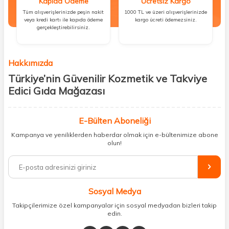
Kapıda Ödeme
Ücretsiz Kargo
Tüm alışverişlerinizde peşin nakit
1000 TL ve üzeri alışverişlerinizde
veya kredi kartı ile kapıda ödeme
kargo ücreti ödemezsiniz.
gerçekleştirebilirsiniz.
Hakkımızda
Türkiye’nin Güvenilir Kozmetik ve Takviye
Edici Gıda Mağazası
Güzellik, sağlık ve iyi hissetmek herkesin hakkı! Biz de bu vizyonla, hem
kişisel bakım hem de takviye edici gıda ürünlerini sizlerle
E-Bülten Aboneliği
buluşturuyoruz. Artık mağaza mağaza dolaşmanıza gerek yok;
Kampanya ve yeniliklerden haberdar olmak için e-bültenimize abone
ihtiyacınız olan her şeyi tek bir çatı altında topluyor ve kapınıza kadar
olun!
güvenle ulaştırıyoruz.
%100 orijinal kozmetik ve sağlık ürünleriyle güzelliğinizi tamamlayabilir,
vücudunuzu desteklemek için güvenilir takviye edici gıdalara
ulaşabilirsiniz. Cilt bakımından saç bakımına, makyajdan vitamin ve
Sosyal Medya
minerallere kadar binlerce ürünü uygun fiyat ve hızlı kargo avantajıyla
sunuyoruz.
Takipçilerimize özel kampanyalar için sosyal medyadan bizleri takip
edin.
Müşteri memnuniyetini ön planda tutarak, en kaliteli markaları sizlerle