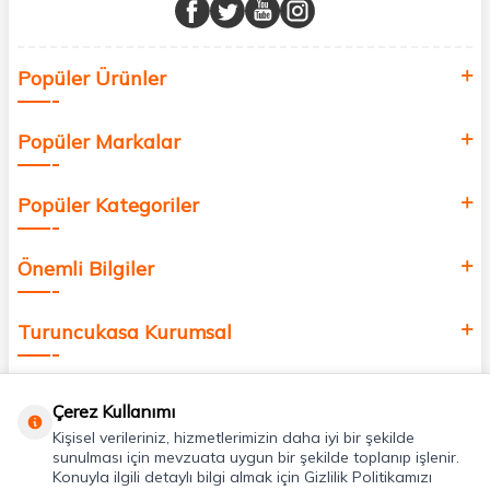
buluşturuyor ve online alışveriş deneyiminizi en iyi hale getiriyoruz.
Sağlık, güzellik ve iyi yaşam için aradığınız her şey burada!
Siz de kendinizi yenilemek, sağlığınızı desteklemek ve güzelliğinize
Popüler Ürünler
değer katmak için bize katılın!
Popüler Markalar
Popüler Kategoriler
Önemli Bilgiler
Turuncukasa Kurumsal
Hızlı Erişim
Çerez Kullanımı
Kişisel verileriniz, hizmetlerimizin daha iyi bir şekilde
Uygulamalarımız
sunulması için mevzuata uygun bir şekilde toplanıp işlenir.
Konuyla ilgili detaylı bilgi almak için Gizlilik Politikamızı