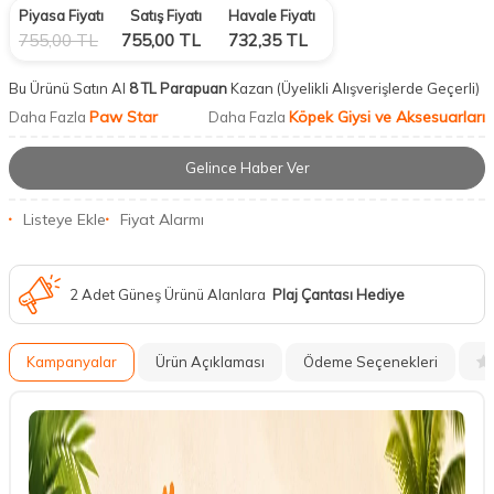
Piyasa Fiyatı
Satış Fiyatı
Havale Fiyatı
755,00
TL
755,00
TL
732,35
TL
Bu Ürünü Satın Al
8 TL Parapuan
Kazan
(Üyelikli Alışverişlerde Geçerli)
Paw Star
Köpek Giysi ve Aksesuarları
Daha Fazla
Daha Fazla
Gelince Haber Ver
Listeye Ekle
Fiyat Alarmı
2 Adet Güneş Ürünü Alanlara
Plaj Çantası Hediye
Kampanyalar
Ürün Açıklaması
Ödeme Seçenekleri