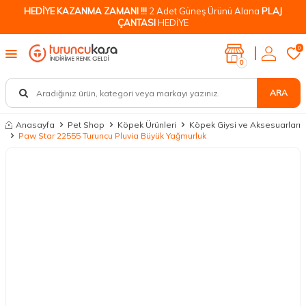
HEDİYE KAZANMA ZAMANI !!!
2 Adet Güneş Ürünü Alana
PLAJ
ÇANTASI
HEDİYE
0
0
ARA
Anasayfa
Pet Shop
Köpek Ürünleri
Köpek Giysi ve Aksesuarları
Paw Star 22555 Turuncu Pluvia Büyük Yağmurluk