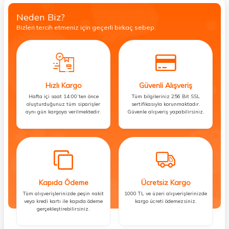
Neden Biz?
Bizleri tercih etmeniz için geçerli birkaç sebep.
Hızlı Kargo
Güvenli Alışveriş
Hafta içi saat 14:00’ten önce
Tüm bilgileriniz 256 Bit SSL
oluşturduğunuz tüm siparişler
sertifikasıyla korunmaktadır.
aynı gün kargoya verilmektedir.
Güvenle alışveriş yapabilirsiniz.
Kapıda Ödeme
Ücretsiz Kargo
Tüm alışverişlerinizde peşin nakit
1000 TL ve üzeri alışverişlerinizde
veya kredi kartı ile kapıda ödeme
kargo ücreti ödemezsiniz.
gerçekleştirebilirsiniz.